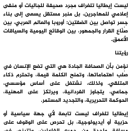
ليست إيطاليا تلغراف مجرد صحيفة للجاليات أو منفى
إعلامي للمهاجرين، بل منبر مستقل يسعى إلى بناء
جسر تواصل بين الضفتين: أوروبا والعالم العربي، بين
صُنّاع القرار والجمهور، بين الوقائع اليومية والسياقات
الأعمق.
رؤيتنا
نؤمن بأن الصحافة الجادة هي التي تضع الإنسان في
صُلب اهتماماتها، وتمنح الكلمة قيمة، وتحترم ذكاء
المتلقي. ولذلك، نشتغل على أساس مؤسسي،
جماعي، يتجاوز الفردانية، ويرتكز على المهنية،
الحوكمة التحريرية، والتجديد المستمر.
إيطاليا تلغراف ليست تابعة لأي جهة سياسية أو
حزبية أو أيديولوجية، بل تحرص على الوقوف على
مسافة واحدة من جميع الفاعلين، وتتبنى في