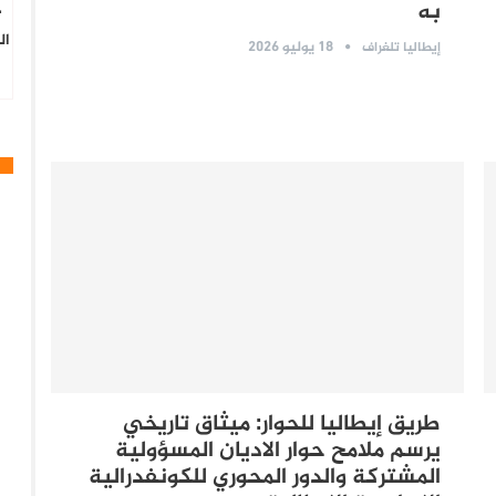
به
“
ال
18 يوليو 2026
إيطاليا تلغراف
طريق إيطاليا للحوار: ميثاق تاريخي
يرسم ملامح حوار الاديان المسؤولية
المشتركة والدور المحوري للكونفدرالية