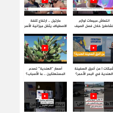
انتعاش مبيعات لوازم
مارتيل .. ارتفاع كلفة
لشاطئ خلال فصل الصيف
الاصطياف يثقل ميزانية الأسر
بكات | من أغرق السفينة
أسعار “الهندية” تصدم
لهندية في البحر الأحمر؟
المستهلكين .. ما الأسباب؟