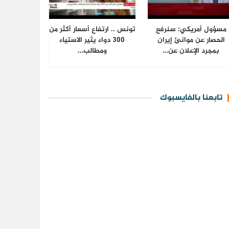
مسؤول أمريكي: سنرفع
تونس .. ارتفاع أسعار أكثر من
الحصار عن موانئ إيران
300 دواء يثير الاستياء
بمجرد الإعلان عن…
ومطالب…
تابعنا بالفايسبوك