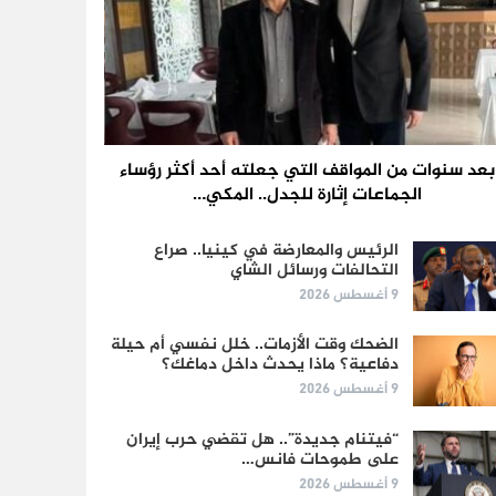
بعد سنوات من المواقف التي جعلته أحد أكثر رؤساء
الجماعات إثارة للجدل.. المكي…
الرئيس والمعارضة في كينيا.. صراع
التحالفات ورسائل الشاي
9 أغسطس 2026
الضحك وقت الأزمات.. خلل نفسي أم حيلة
دفاعية؟ ماذا يحدث داخل دماغك؟
9 أغسطس 2026
“فيتنام جديدة”.. هل تقضي حرب إيران
على طموحات فانس…
9 أغسطس 2026