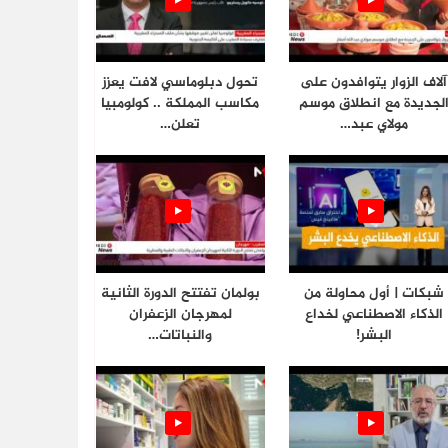
آلاف الزوار يتوافدون على
تحول دبلوماسي لافت يعزز
لجديدة مع انطلاق موسم
مكاسب المملكة .. كولومبيا
مولاي عبد…
تعلن…
شبكات | أول محاولة من
بولمان تفتتح الدورة الثانية
الذكاء الاصطناعي لخداع
لمهرجان الزعفران
البشر!
والنباتات…