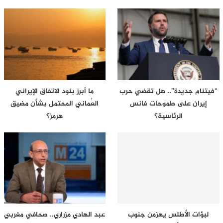
“فيتنام جديدة”.. هل تقضي حرب
ما أبرز بنود الاتفاق الإيراني
إيران على طموحات فانس
العُماني المحتمل بشأن مضيق
الرئاسية؟
هرمز؟
لبؤات الأطلس يهزمن جنوب
عبد الهادي مزراري.. صحافي مغربي