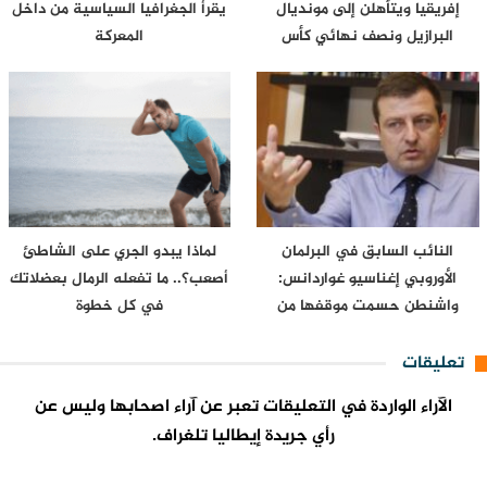
إفريقيا ويتأهلن إلى مونديال
يقرأ الجغرافيا السياسية من داخل
البرازيل ونصف نهائي كأس
المعركة
إفريقيا…
النائب السابق في البرلمان
لماذا يبدو الجري على الشاطئ
الأوروبي إغناسيو غواردانس:
أصعب؟.. ما تفعله الرمال بعضلاتك
واشنطن حسمت موقفها من
في كل خطوة
سبتة…
تعليقات
الآراء الواردة في التعليقات تعبر عن آراء اصحابها وليس عن
رأي جريدة إيطاليا تلغراف.