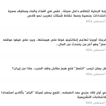
زمة الرعاية تتفاقم داخل سبتة.. نقص في الغذاء والماء ومخاوف صحية
اعتداءات جنسية وسط نشاط شبكات تهريب نحو قادس
س 2026
رجة: أوروبا تهاجم إنفانتينو خوفا على هيمنتها.. ويرد على فيغو: موقفه
مخزٍ” وهو آخر من يتحدث عن المال…
س 2026
ل يعلن ترمب “انتصار” فتح هرمز مقابل وقف الحرب.. ماذا عن إيران؟
س 2026
ي أول لقاء حزبي بعد انضمامه.. لقجع يحضر تعبئة “البام” بأكادير استعدادا
لانتخابات التشريعية
س 2026