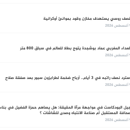
صف روسي يستهدف مخازن وقود بموانئ أوكرانية
س 2026
لعداء المغربي عماد بوشجدة يتوج بطلا للعالم في سباق 800 متر
س 2026
ترد نصف راتبه في 3 أيام.. أرباح ضخمة لطرابزون سبور بعد صفقة صلاح
س 2026
يل البودكاست في مواجهة مرآة الحقيقة: هل يساهم حمزة الفضيل في بناء
حافة المستقبل أم صناعة الانتباه وصدى للشاشات ؟
س 2026