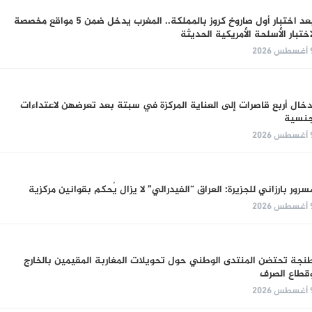
بعد اختبار أول صاروخ كروز بالمملكة.. المغرب يدخل ضمن 5 مواقع مخصصة
اختبار الأسلحة الأمريكية الحديثة
س 2026
دخال أربع قاصرات إلى العناية المركزة في سبتة بعد تعرضهن لاعتداءات
نسية
س 2026
سرور بارزاني للجزيرة: العراق “الفيدرالي” لا يزال يُحكم بقوانين مركزية
س 2026
نجة تحتضن المنتدى الوطني حول تحويلات المغاربة المقيمين بالخارج
قطاع الصرف
س 2026