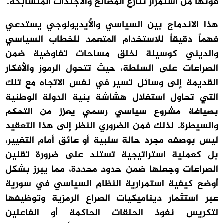
قوتها من استمرار تنازع المصالح والأجندات المتشابكة.
هذا الاندماج بين السياسي والأيديولوجي يستدعي
فهماً دقيقاً للاستخدام المتعمد للخطاب السياسي
والديني كوسيلة لخلق مساحات تفاوضية ضمن
الصراعات على السلطة، حيث تتحول الرموز والأفكار
القديمة إلى وسائل تسير في نفس الاتجاه مع تلك
التي تحاول استغلال هشاشة بنية الدولة الوطنية
بصياغة مشروع سياسي رسمي يعزز من التحكم
والسيطرة. لذلك فمن الضروري النظر إلى هذا التعقيد
ليس بوصفه مجرد حالة سلبية أو عائق أمام التغيير،
بل كعملية استراتيجية تستند على ضرورة تقنين
الصراعات وجعلها ضمن حدود محددة، مما يبرز بشكل
أوضح كيفية استمرارية النظام السياسي في سورية
عبر استثمار ديناميكيات الصراع الرمزية وتوظيفها
لتكريس نفوذ الحلقات الحاكمة أو الفاعلين