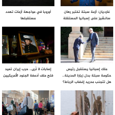
غارديان: أزمة سبتة تختبر رهان
أوروبا في مواجهة أزمات تهدد
سانشيز على إسبانيا المستقلة
مستقبلها
ملك إسبانيا يستقبل رئيس
إصابات لا تُرى.. حرب إيران تعيد
حكومة سبتة بدل زيارة المدينة..
فتح ملف أدمغة الجنود الأمريكيين
هل تتجنب مدريد إغضاب الرباط؟