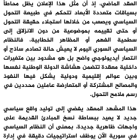
العقد الماضي، إذ أن مثل هذا الإعلان يظل محاطاً
بسياقات متعددة الأبعاد تتحكم في طبيعة التحول
السياسي ويصعب من خلالها استجلاء حقيقة التحول
أو حتى تقييمه بموضوعية من دون الانزلاق إلى
سطحية الفهم أو المظاهر الخطابية، فالنظام
السياسي السوري اليوم لا يعيش حالة تصادم ساذج أو
انتصار أيديولوجي واضح بل هو مشدود بين متغيرات
داخلية معقدة تتضمن هشاشة الدولة الوطنية نفسها
وبين عوالم إقليمية ودولية يشكل فيها النفوذ
والمصالح المشتركة أو المتعارضة عاملين محددين في
رسم ملامح التحول.
هذا المشهد المعقد يفضي إلى توليد واقع سياسي
جديد لا يعيد ببساطة نسخ المبادئ القديمة على
واجهات ظاهرية جديدة، بمعنى أن النظام السياسي
في سورية الآن يوظف استراتيجيات دقيقة في إدارة