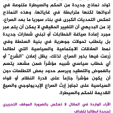
تولد نماذج جديدة من الحكم والسيطرة متنوعة في
أدواتها لكنها مترابطة في غاياتها، وهذه النماذج
تعكس التحديات الكبرى في بناء سوريا ما بعد الصراع،
إذ من البديهي أن التغيير الحقيقي لا يمكن أن يتم عبر
مجرد إعادة صياغة الخطابات أو تبني شعارات جديدة
بل يتطلب تحولات جوهرية في بنية السلطة وفي
نمط العلاقات الاجتماعية والسياسية التي لطالما
زُرعت فيها بذور الصراع. لذلك، يظل إعلان “الشرع” أو
أي خطاب سياسي شبيه مؤشراً ضمن مشهد يتسم
بالغموض والتعقيد ويرسم حدود بعض التطلعات دون
أن يكون مؤشراً جازماً على قدرة النظام أو قواه
السياسية على تجاوز إرث الصراع الإيديولوجي والصيغ
القديمة للحكم والسيطرة.
الآراء الواردة في المقال لا تعكس بالضرورة الموقف التحريري
لجريدة إيطاليا تلغراف