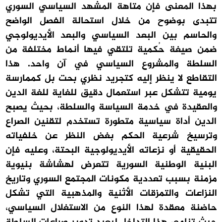
بهذا المعنى فإن متاهة المشهد السياسي السوري
تتبدى بوضوح من خلال استحالة الفصل الواضح
والحاسم بين البعد السياسي والبعد الأيديولوجي
ضمن صيغة حُكمية تلتقي فيها أنماط مختلفة من
السلطة والمشروع السياسي في آن واحد. هذا
التقاطع لا ينظر إليه كتجريد نظري بحت بل كممارسة
يومية تتشكل عبر استعمال دقيق للغاية للغة الدين
والعقيدة في خدمة السياسة والسلطة، بحيث يصبح
الدين أداة سياسية متطورة تستخدم لتقنين الصراع
وترسيخ شرعية الحكم بغض النظر عن خلفياته
الحقيقية أو نزعاته الأيديولوجية البحتة، وعليه فإن
البنية الوطنية السورية تتعرض لهشاشة بنيوية
مزمنة بسبب تعددية مكونات المجتمع السوري وتاريخ
النزاعات والتمزقات الأثنية والمذهبية التي تشكل
حاضنة معقدة لهذا النوع من الاستغلال السياسي،