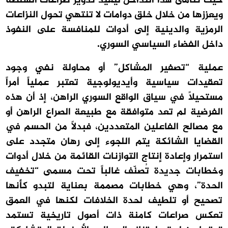
حيث تنامى هذا التداخل ليعيد تدوير صراعات السلطة
ويعززها من خلال خلق دوامات لا تنتهي تحول النزاعات
الرمزية والدينية إلى أدوات للمنافسة على النفوذ
داخل الفضاء السياسي السوري.
عملية “تصفير المشاكل” أو محاولة نفي وجود
تعقيدات سياسية وأيديولوجية تعتبر عملياً أمراً
مستحيلاً في سياق الواقع السوري الراهن، إذ أن هذه
الفرضية لم تعد متوافقة مع طبيعة الصراع الراهن أو
مع مصالح الفاعلين المتعددين، فبدلاً من الحسم في
القضايا الشائكة يتم اللجوء إلى رهان متجدد على
استمرار وإعادة إنتاج التوازنات القائمة من خلال أدوات
وخطابات جديدة تُصنّف غالباً تحت مسمى “تخفيف
الحدة”، وهي خطابات مصممة بعناية لتبدو كأنها
تصحيح أو تلطيف لحدة الخلافات لكنها في العمق
تعكس صراعات كامنة ذات أصول تاريخية تستمد