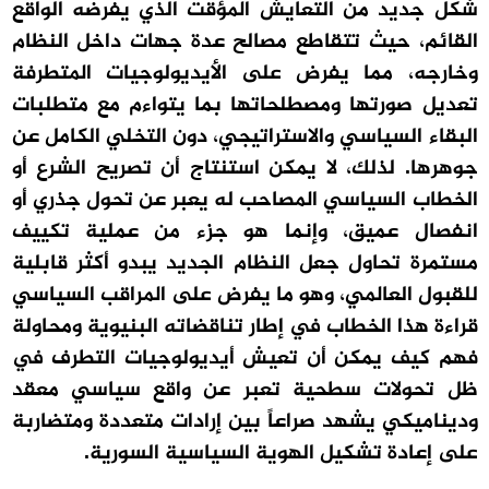
شكل جديد من التعايش المؤقت الذي يفرضه الواقع
القائم، حيث تتقاطع مصالح عدة جهات داخل النظام
وخارجه، مما يفرض على الأيديولوجيات المتطرفة
تعديل صورتها ومصطلحاتها بما يتواءم مع متطلبات
البقاء السياسي والاستراتيجي، دون التخلي الكامل عن
جوهرها. لذلك، لا يمكن استنتاج أن تصريح الشرع أو
الخطاب السياسي المصاحب له يعبر عن تحول جذري أو
انفصال عميق، وإنما هو جزء من عملية تكييف
مستمرة تحاول جعل النظام الجديد يبدو أكثر قابلية
للقبول العالمي، وهو ما يفرض على المراقب السياسي
قراءة هذا الخطاب في إطار تناقضاته البنيوية ومحاولة
فهم كيف يمكن أن تعيش أيديولوجيات التطرف في
ظل تحولات سطحية تعبر عن واقع سياسي معقد
وديناميكي يشهد صراعاً بين إرادات متعددة ومتضاربة
على إعادة تشكيل الهوية السياسية السورية.