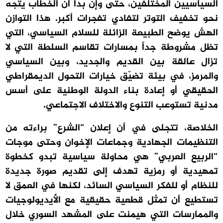
السياسيين المختلفين، حتى وإن بدا أن الخطاب يتجه
نحو تخفيف التوتر لتفادي تفجرات أكبر. هذا التوازن
الهش يوضح الطبيعة الزائلة للسلام السياسي، التي
تظل مشروطة جداً بمسارات تقاسم السلطة التي لا
تزال عالقة بين القديم والجديد، وبين السياسي
والمرمز، في بيئة تضيّق خيارات التحول الديمقراطي
الحقيقي أو إعادة بناء الدولة الوطنية على أسس
مدنية تستوعب التنوع والاختلاف الاجتماعي.
الخلاصة، تتجلى في أن إعلان “الشرع” براءته من
التنظيمات الجهادية وجماعات الإخوان وحتى موجات
“الربيع العربي” هي محاولة سياسية تبدو كخطوة
تمهيدية أو رمزية تهدف إلى تقديم صورة جديدة
للنظام أو للفكر السياسي السائد، لكنها في العمق لا
تستطيع أن تمثل قطعية حقيقية مع الأيديولوجيات
والممارسات التي هيمنت على المشهد السوري خلال