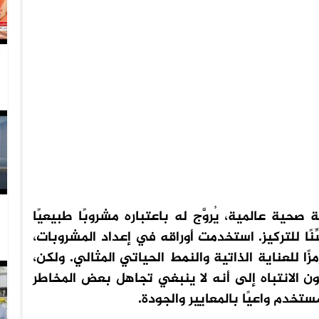
ا
حية عالمية، يُروَّج له باعتباره مشروبًا طبيعيًا
ِنًا للتركيز. استخدمت أوراقه في إعداد المشروبات،
 للعناية الذاتية والنمط الحياتي المثالي. ولكن،
ون الانتباه إلى أنه لا ينبغي تجاهل بعض المخاطر
تخدم واعيًا بالمعايير والجودة.