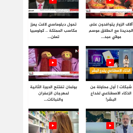
آلاف الزوار يتوافدون على
تحول دبلوماسي لافت يعزز
لجديدة مع انطلاق موسم
مكاسب المملكة .. كولومبيا
مولاي عبد…
تعلن…
شبكات | أول محاولة من
بولمان تفتتح الدورة الثانية
الذكاء الاصطناعي لخداع
لمهرجان الزعفران
البشر!
والنباتات…