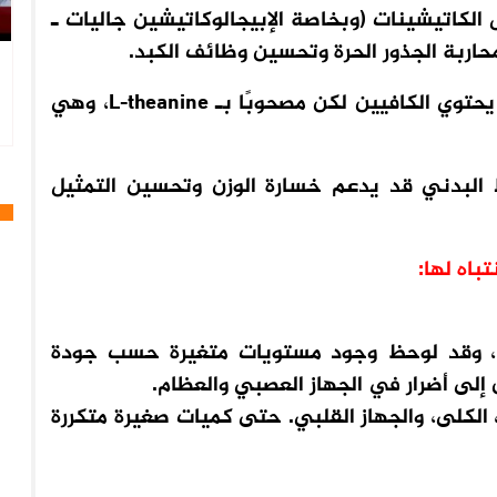
لكاتيشينات (وبخاصة الإبيجالوكاتيشين جاليات ـ
يُساعد في تعزيز الطاقة والتركيز نظرًا لكونه يحتوي الكافيين لكن مصحوبًا بـ L-theanine، وهي
ط البدني قد يدعم خسارة الوزن وتحسين التمثيل
باه لها:
بة، وقد لوحظ وجود مستويات متغيرة حسب جودة
ن إلى أضرار في الجهاز العصبي والعظام.
الكلى، والجهاز القلبي. حتى كميات صغيرة متكررة