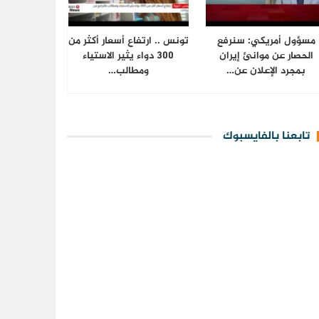
مسؤول أمريكي: سنرفع
تونس .. ارتفاع أسعار أكثر من
الحصار عن موانئ إيران
300 دواء يثير الاستياء
بمجرد الإعلان عن…
ومطالب…
تابعنا بالفايسبوك