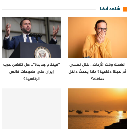
شاهد أيضا
الضحك وقت الأزمات.. خلل نفسي
“فيتنام جديدة”.. هل تقضي حرب
أم حيلة دفاعية؟ ماذا يحدث داخل
إيران على طموحات فانس
دماغك؟
الرئاسية؟