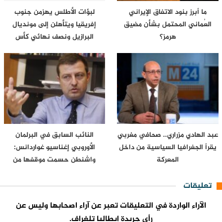
ما أبرز بنود الاتفاق الإيراني
لبؤات الأطلس يهزمن جنوب
العُماني المحتمل بشأن مضيق
إفريقيا ويتأهلن إلى مونديال
هرمز؟
البرازيل ونصف نهائي كأس
إفريقيا…
عبد الهادي مزراري.. صحافي مغربي
النائب السابق في البرلمان
يقرأ الجغرافيا السياسية من داخل
الأوروبي إغناسيو غواردانس:
المعركة
واشنطن حسمت موقفها من
سبتة…
تعليقات
الآراء الواردة في التعليقات تعبر عن آراء اصحابها وليس عن
رأي جريدة إيطاليا تلغراف.