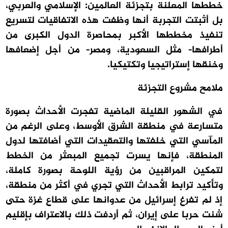
خططها المعلنة بتجزئة العالمين: الإسلامي والعربي،
بل أثبتت التجربة أنها وظفت هذه الاتفاقيات لتسريع
تنفيذ مخططها الأكبر بمحاصرة الدول الكبرى من
أطرافها- مثل السعودية، ومصر- من أجل إضعافها
وخنقها إستراتيجيا وتكتيكيا.
ملامح مشروع التجزئة
في الشهور القليلة الماضية تفجرت الأحداث بصورة
متسارعة في منطقة الشرق الأوسط، وعلى الرغم من
المآسي التي خلفتها والتعقيدات التي أضافتها لدول
المنطقة، فإنها يسرت تجميع المبعثر من الخطط
لتمكين المراقبين من رؤية اللوحة بصورة كاملة،
وتأكيد ترابط الأحداث التي تجري في أكثر من منطقة،
إذ لم تفرغ إسرائيل من عدوانها على قطاع غزة حتى
شنت حربا على إيران، ثم أردفت ذلك بالاعتراف بإقليم