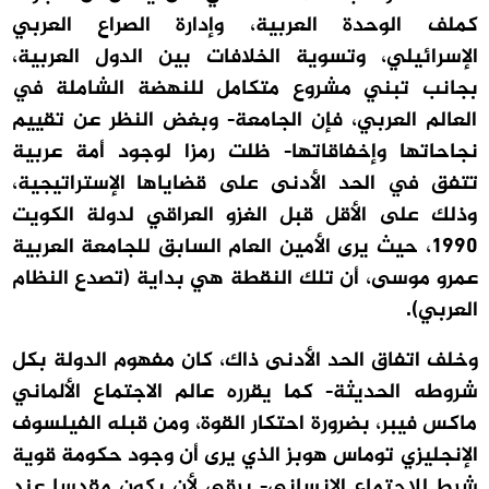
كملف الوحدة العربية، وإدارة الصراع العربي
الإسرائيلي، وتسوية الخلافات بين الدول العربية،
بجانب تبني مشروع متكامل للنهضة الشاملة في
العالم العربي، فإن الجامعة- وبغض النظر عن تقييم
نجاحاتها وإخفاقاتها- ظلت رمزا لوجود أمة عربية
تتفق في الحد الأدنى على قضاياها الإستراتيجية،
وذلك على الأقل قبل الغزو العراقي لدولة الكويت
1990، حيث يرى الأمين العام السابق للجامعة العربية
عمرو موسى، أن تلك النقطة هي بداية (تصدع النظام
العربي).
وخلف اتفاق الحد الأدنى ذاك، كان مفهوم الدولة بكل
شروطه الحديثة- كما يقرره عالم الاجتماع الألماني
ماكس فيبر، بضرورة احتكار القوة، ومن قبله الفيلسوف
الإنجليزي توماس هوبز الذي يرى أن وجود حكومة قوية
شرط للاجتماع الإنساني- يرقى لأن يكون مقدسا عند