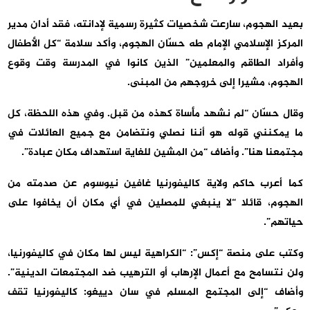
بعيد الهجوم، سارعت شخصيات كثيرة رسمية لإدانته، فقد أدان مدير
المركز الإسلامي الإمام طه حسّان الهجوم، وأكد سلامة “كل الأطفال
وأفراد الطاقم والمعلمين” الذين كانوا في المدرسة وقت وقوع
الهجوم، مشيرا إلى خروجهم من المبنى.
وقال حسّان “لم نشهد مأساة كهذه من قبل. وفي هذه اللحظة، كل
ما يمكنني قوله هو أننا نصلي ونتضامن مع جميع العائلات في
مجتمعنا هنا”. وأضاف “من المشين للغاية استهداف مكان عبادة”.
كما أعرب حاكم ولاية كاليفورنيا غافين نيوسوم عن صدمته من
الهجوم، قائلا “لا ينبغي للمصلين في أي مكان أن يخافوا على
حياتهم”.
وكتب على منصة “إكس”: “الكراهية ليس لها مكان في كاليفورنيا،
ولن نتسامح مع أعمال الإرهاب أو الترهيب ضد المجتمعات الدينية”.
وأضاف “إلى المجتمع المسلم في سان دييغو: كاليفورنيا تقف