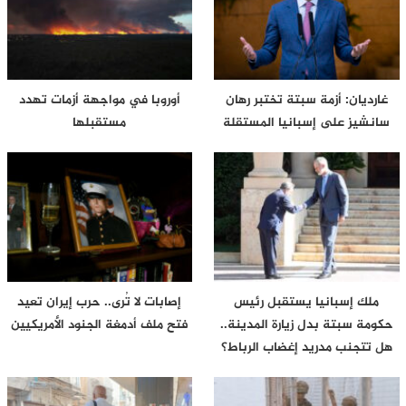
غارديان: أزمة سبتة تختبر رهان
أوروبا في مواجهة أزمات تهدد
سانشيز على إسبانيا المستقلة
مستقبلها
ملك إسبانيا يستقبل رئيس
إصابات لا تُرى.. حرب إيران تعيد
حكومة سبتة بدل زيارة المدينة..
فتح ملف أدمغة الجنود الأمريكيين
هل تتجنب مدريد إغضاب الرباط؟