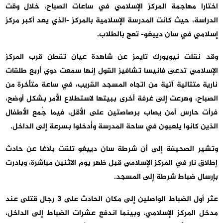
اختارا مهاجمة المركز الإسلامي في ساعات الصباح، خلال وقت
الدراسة، حيث كانت المدرسة الإسلامية بالمركز -الذي يعد أكبر مركز
إسلامي في سان دييغو- تعج بالطلاب.
وقد نقلت نيويورك تايمز عن شاهدة عيان تقطن قرب المركز
الإسلامي تدعى فانيسا تشافيز القول إنها سمعت دوي أربع طلقات
نارية متتالية آتية من اتجاه المسجد القريب، في ساعة متأخرة من
الصباح، وهرعت إلى غرفة أخرى ببيتها لاستطلاع الأمر بشكل أوضح،
فرأت حارس أمن يصاب برصاصتين على الأقل، فيما جُمع الأطفال
الذين كانوا يلعبون في ساحة المدرسة وأُدخلوا بسرعة إلى الداخل.
وتشير الصحيفة إلى أن شرطة سان دييغو تلقت بلاغا عن حادث
إطلاق نار في المركز الإسلامي قبل ظهر يوم الاثنين مباشرة، وبادرت
بإرسال ضباط شرطة إلى المسجد.
عثر أول الضباط الواصلين إلى مكان الحادث على 3 رجال قتلى عند
مدخل المركز الإسلامي، وبينما اندفع عشرات الضباط إلى الداخل،