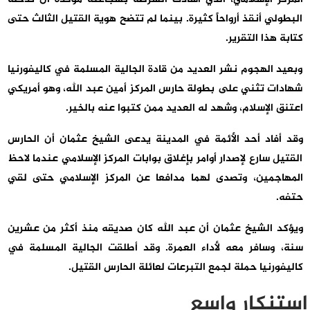
البطولي أنقذ أرواحاً كثيرة. بينما لم تتضح هوية القتيل الثالث حتى
كتابة هذا التقرير.
وبعيد الهجوم نشر العديد من قادة الجالية المسلمة في كاليفورنيا
شهادات تثني على بطولة حارس المركز أمين عبد الله، وهو أمريكي
اعتنق الإسلام، وشهد له العديد ممن كتبوا عنه بالخير.
وقد أفاد أحد الأئمة في المدينة يدعى الشيخ عثمان أن الحارس
القتيل سارع لإصدار أوامر بإغلاق بوابات المركز الإسلامي عندما لاحظ
المهاجمين، وتصدى لهما مدافعا عن المركز الإسلامي حتى لقي
حتفه.
ويؤكد الشيخ عثمان أن عبد الله كان صديقه منذ أكثر من عشرين
سنة، وسافر معه لأداء العمرة. وقد أطلقت الجالية المسلمة في
كاليفورنيا حملة لجمع التبرعات لعائلة الحارس القتيل.
استنكار واسع