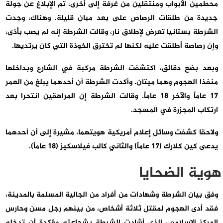
محطمين الأبواب ومنتقلين من غرفة إلى أخرى، تم الإبلاغ عن جولة
جديدة من طلقات الرصاص على بعد مبان قليلة. وهناك، وجدت
الشرطة بستانيا تعرض لإطلاق نار، وقالت الشرطة إنه لم يصب بأذى،
وإن رصاصة أطلقت عليه لكنها لم تخترق الخوذة التي كان يرتديها.
وبعد بضع دقائق، اكتشفت الشرطة مركبة في الشارع وبداخلها
منفذا الهجوم وهما ميتان. وأكدت الشرطة أن أحدهما يبلغ من العمر
17 عاماً والآخر 18 عاماً. وقالت الشرطة إن المراهقين انتحرا بعد
ارتكاب المجزرة في المسجد.
ولاحقا كشفت وسائل إعلام أمريكية هويتهما، مشيرة إلى أن أحدهما
يدعى كين كلارك (17 عاماً) والثاني كالب فيلاسكيز (18 عاماً).
هوية الضحايا
وفق بيان الشرطة وشهادات من أفراد من الجالية المسلمة بالمدينة،
فقد أدى الهجوم لمقتل ثلاثة أشخاص، من بينهم رجل مسن وحارس
المركز الإسلامي، الذي أشادت الشرطة بشجاعته مؤكدة أن تدخله