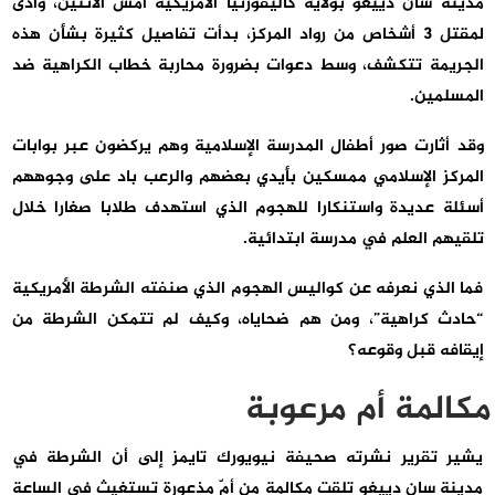
مدينة سان دييغو بولاية كاليفورنيا الأمريكية أمس الاثنين، وأدى
لمقتل 3 أشخاص من رواد المركز، بدأت تفاصيل كثيرة بشأن هذه
الجريمة تتكشف، وسط دعوات بضرورة محاربة خطاب الكراهية ضد
المسلمين.
وقد أثارت صور أطفال المدرسة الإسلامية وهم يركضون عبر بوابات
المركز الإسلامي ممسكين بأيدي بعضهم والرعب باد على وجوههم
أسئلة عديدة واستنكارا للهجوم الذي استهدف طلابا صغارا خلال
تلقيهم العلم في مدرسة ابتدائية.
فما الذي نعرفه عن كواليس الهجوم الذي صنفته الشرطة الأمريكية
“حادث كراهية”، ومن هم ضحاياه، وكيف لم تتمكن الشرطة من
إيقافه قبل وقوعه؟
مكالمة أم مرعوبة
يشير تقرير نشرته صحيفة نيويورك تايمز إلى أن الشرطة في
مدينة سان دييغو تلقت مكالمة من أمّ مذعورة تستغيث في الساعة