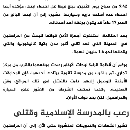
9:42 من صباح يوم الاثنين، تبلغ فيها عن اختفاء ابنها، مؤكدة أيضا
اختفاء عدة أسلحة نارية وسيارتها، مشيرة إلى أن ابنها البالغ من
العمر 17 عاماً قد يكون برفقة أحد أصدقائه.
بعد المكالمة، استنفرت أجهزة الأمن قواتها للبحث عن المراهقين
في المدينة التي تعد ثاني أكبر مدن ولاية كاليفورنيا؛ والتي
يقطنها نحو 1.4 مليون نسمة.
ورغم أن أنظمة قراءة لوحات الأرقام رصدت موقعهما بالقرب من مركز
تجاري، ثم بالقرب من مدرسة ثانوية يرتادها أحدهما، فإن المحاولات
الأمنية للوصول إليهما باءت بالفشل في تلك المواقع، وفق
الصحيفة. ولاحقا تمكنت الشرطة من العثور على السيارة
والمراهقين، لكن بعد فوات الأوان.
رعب بالمدرسة الإسلامية وقتلى
تشير الشهادات والتدوينات المنشورة حتى الآن، إلى أن المراهقين