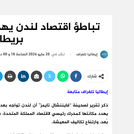
تباطؤ اقتصاد لندن يهد
بريطان
نشر في
20 مايو 2026 الساعة 18 و 00 دقيقة
إيطاليا تلغراف
شارك
إيطاليا تلغراف متابعة
ذكر تقرير لصحيفة “فايننشال تايمز” أن لندن تواجه بعد 
يهدد مكانتها كمحرك رئيسي لاقتصاد المملكة المتحدة، في
بُعد، وارتفاع تكاليف المعيشة.