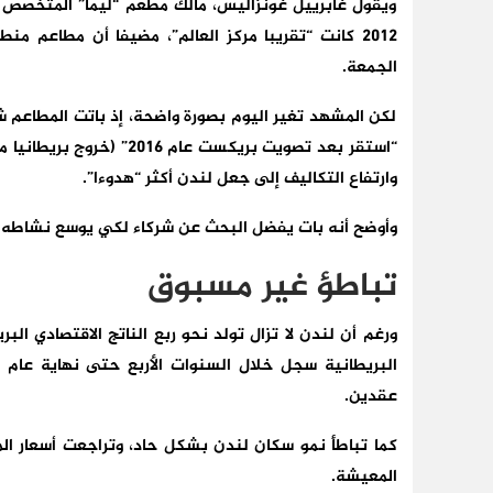
ويقول غابرييل غونزاليس، مالك مطعم “ليما” المتخصص با
2012 كانت “تقريبا مركز العالم”، مضيفا أن مطاعم م
الجمعة.
لكن المشهد تغير اليوم بصورة واضحة، إذ باتت المطاعم شب
“استقر بعد تصويت بريكست ع
وارتفاع التكاليف إلى جعل لندن أكثر “هدوءا”.
وأوضح أنه بات يفضل البحث عن شركاء لكي يوسع نشاطه ول
تباطؤ غير مسبوق
عقدين.
كما تباطأ نمو سكان لندن بشكل حاد، وتراجعت أسعار المن
المعيشة.