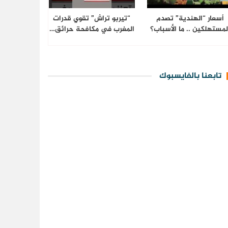
أسعار “الهندية” تصدم
“تيربو تراش” تقوي قدرات
لمستهلكين .. ما الأسباب؟
المغرب في مكافحة حرائق…
تابعنا بالفايسبوك