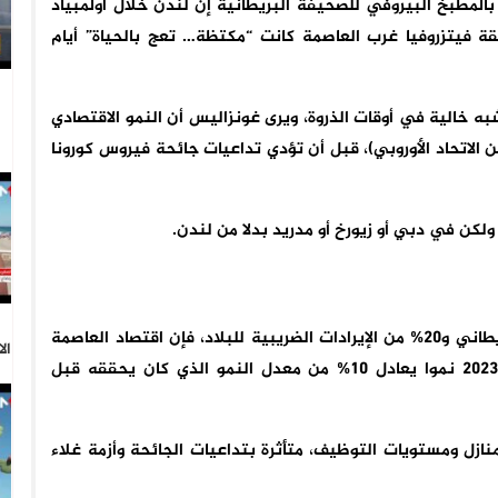
لمطبخ البيروفي للصحيفة البريطانية إن لندن خلال أولمبياد
نطقة فيتزروفيا غرب العاصمة كانت “مكتظة… تعج بالحياة” أيام
ه خالية في أوقات الذروة، ويرى غونزاليس أن النمو الاقتصادي
ام 2016” (خروج بريطانيا من الاتحاد الأوروبي)، قبل أن تؤدي تداعيات جائحة فيروس كورونا
كن في دبي أو زيورخ أو مدريد بدلا من لندن.
ورغم أن لندن لا تزال تولد نحو ربع الناتج الاقتصادي البريطاني و20% من الإيرادات الضريبية للبلاد، فإن اقتصاد العاصمة
ال
البريطانية سجل خلال السنوات الأربع حتى نهاية عام 2023 نموا يعادل 10% من معدل النمو الذي كان يحققه قبل
ازل ومستويات التوظيف، متأثرة بتداعيات الجائحة وأزمة غلاء