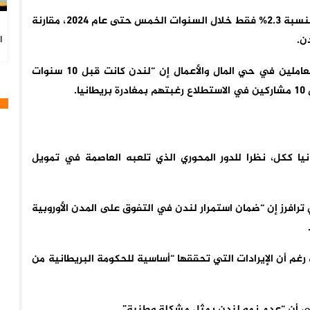
وأظهرت بيانات حديثة أن عدد سكان منطقة لندن ارتفع بنسبة 2.3% فقط خلال السنوات الخمس حتى عام 2024، مقارنة
ا
وفي استطلاع أجرته صحيفة فايننشال تايمز، قال أحد العاملين في حي المال والأعمال إن “لندن كانت قبل 10 سنوات
نيا ككل، نظرا للدور المحوري الذي تلعبه العاصمة في تمويل
 ترافرز إن “ضمان استمرار لندن في التفوق على المدن الأوروبية
”، رغم أن الإيرادات التي تحققها “أساسية للحكومة البريطانية من
إلى أن “عدم نمو لندن يمثل مشكلة وطنية”.