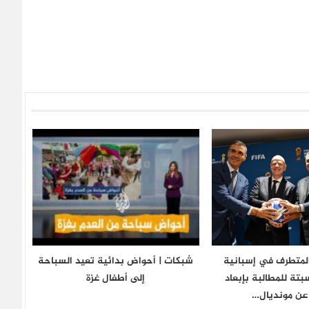
المتطرف في إسبانية
شبكات | أحواض بدائية تعيد السباحة
بتة للمطالبة بإبعاد
إلى أطفال غزة
عن مونديال…