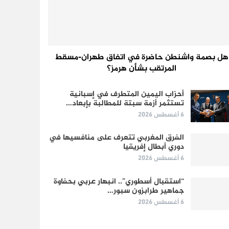
هل بصمة واشنطن حاضرة في اتفاق طهران-مسقط
المرتقب بشأن هرمز؟
أحزاب اليمين المتطرف في إسبانية
تستثمر أزمة سبتة للمطالبة بإبعاد…
6 أغسطس 2026
الفرق المغربي تتعرف على منافسيها في
دوري أبطال إفريقيا
6 أغسطس 2026
“استقبال أسطوري”.. انبهار عربي بحفاوة
جماهير طرابزون سبور…
6 أغسطس 2026