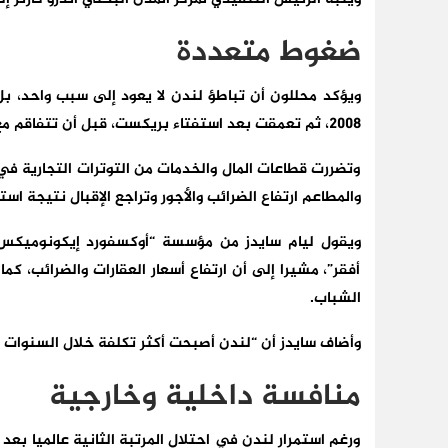
ضغوط متعددة
ويؤكد محللون أن تباطؤ لندن لا يعود إلى سبب واحد، بل 
2008، ثم تعمقت بعد استفتاء بريكست، قبل أن تتفاقم مع جائحة كورونا.
وتضررت قطاعات المال والخدمات من التوترات التجارية في
والمطاعم ارتفاع الضرائب والأجور وتراجع الإقبال نتيجة است
ويقول ليام سايدز من مؤسسة “أوكسفورد إيكونوميكس” 
أفقر”، مشيرا إلى أن ارتفاع أسعار العقارات والضرائب، 
الشباب.
وأضاف سايدز أن “لندن أصبحت أكثر تكلفة خلال السنوات ال
منافسة داخلية وخارجية
ورغم استمرار لندن في احتلال المرتبة الثانية عالميا ب