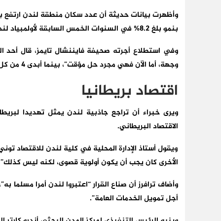
بنمو بلغ 8.2% في السنوات الخمس السابقة لأولمبياد لندن.
وجهة، أما الآن فهي مجرد حل مؤقت”، بينما أبدى 4 من كل 10 مشاركين في الاستطلاع رغبتهم بمغادرة بريطانيا.
اقتصاد بريطانيا
ويرى خبراء أن تراجع جاذبية لندن يمثل تهديدا لبريطا
الاقتصاد البريطاني.
ويقول أستاذ الإدارة المحلية في كلية لندن للاقتصاد توني
الأخرى كان يجب أن يكون أولوية قصوى، لكنه ليس كذلك”.
وأضاف ترافرز أن صناع القرار “اعتبروا لندن أمرا مسلما به
أجل تمويل الخدمات العامة”.
وينبه الرئيس التنفيذي لمركز المدن البحثي أندرو كارتر 