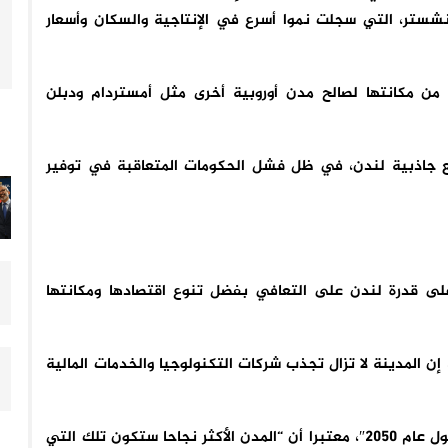
نشستر، التي سجلت نموا أسرع في الإنتاجية والسكان وأسعار
ن مكانتها لصالح مدن أوروبية أخرى مثل أمستردام ودبلن
جع جاذبية لندن، في ظل فشل الحكومات المتعاقبة في توفير
 على قدرة لندن على التعافي بفضل تنوع اقتصادها ومكانتها
إن المدينة لا تزال تجذب شركات التكنولوجيا والخدمات المالية
وأضاف دوبر “ستكون هناك 4 أو 5 مراكز عالمية كبرى بحلول عام 2050″، معتبرا أن “المدن الأكثر نجاحا ستكون تلك التي