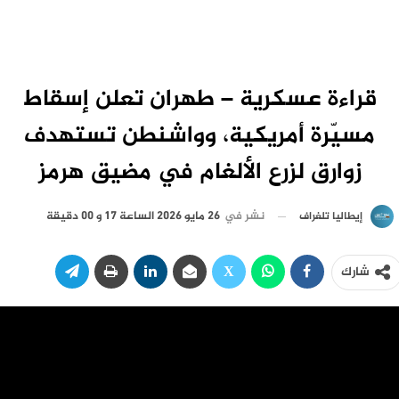
قراءة عسكرية – طهران تعلن إسقاط
مسيّرة أمريكية، وواشنطن تستهدف
زوارق لزرع الألغام في مضيق هرمز
نشر في
26 مايو 2026 الساعة 17 و 00 دقيقة
إيطاليا تلغراف
شارك