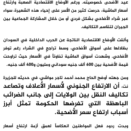
عيد الأضحى خصوصيته. ورغم الأوضاع الاقتصادية الصعبة وارتفاع
أسعار الماشية، حرصت كثير من الأسر على إحياء هذه الشعيرة، سواء
عبر شراء الأضاحي بشكل فردي أو من خلال المشاركة الجماعية بين
الجيران لتقاسم التكاليف.
وألقت الأوضاع الاقتصادية الناتجة عن الحرب الداخلية في السودان
بظلالها على أسواق الأضاحي، وسط تراجعٍ في الشراء رغم توفر
الأضاحي. وشهدت أسواق الماشية تفاوتاً في الأسعار حيث تراوحت
قيمة الأضحية بين 600 ألف جنيه سوداني ومليون و400 ألف جنيه.
ومن جهته أوضح الحاج محمد أحمد تاجر مواشي، في حديثه للجزيرة
أن الارتفاع الجنوني لأسعار الأعلاف وتصاعد
نت،
تكاليف النقل بين الولايات إلى جانب الضرائب
الباهظة التي تفرضها الحكومة تمثل أبرز
أسباب ارتفاع سعر الأضحية.
وبدت ردود فعل المواطنين انعكاساً لعمق أزمة ارتفاع أسعار