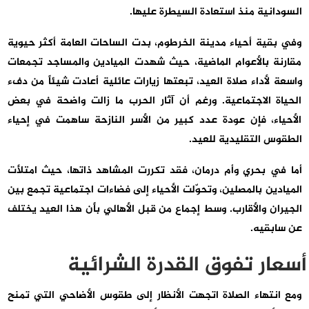
السودانية منذ استعادة السيطرة عليها.
وفي بقية أحياء مدينة الخرطوم، بدت الساحات العامة أكثر حيوية
مقارنة بالأعوام الماضية، حيث شهدت الميادين والمساجد تجمعات
واسعة لأداء صلاة العيد، تبعتها زيارات عائلية أعادت شيئاً من دفء
الحياة الاجتماعية. ورغم أن آثار الحرب ما زالت واضحة في بعض
الأحياء، فإن عودة عدد كبير من الأسر النازحة ساهمت في إحياء
الطقوس التقليدية للعيد.
أما في بحري وأم درمان، فقد تكررت المشاهد ذاتها، حيث امتلأت
الميادين بالمصلين، وتحوّلت الأحياء إلى فضاءات اجتماعية تجمع بين
الجيران والأقارب. وسط إجماع من قبل الأهالي بأن هذا العيد يختلف
عن سابقيه.
أسعار تفوق القدرة الشرائية
ومع انتهاء الصلاة اتجهت الأنظار إلى طقوس الأضاحي التي تمنح