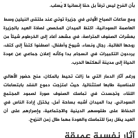
بأن الفرح ليس ترفاً بل حقا إنسانيا لا يُسلب.
ومع ساعات الصباح الأولى في جزيرة توتي عند ملتقى النيلين وسط
العاصمة السودانية، اكتظ الميدان المخصص لصلاة العيد بالجزيرة
بعشرات الصفوف المتراصة، في مشهد أعاد إلى الخرطوم شيئاً من
روحها الغائبة. رجال ونساء، شيوخ وأطفال، اصطفوا كتفاً إلى كتف،
يرددون التكبيرات في انسجام بدا وكأنه إعلان جماعي عن عودة
الحياة إلى مدينة أنهكتها الحرب.
ورغم آثار الدمار التي ما زالت تحيط بالمكان، منح حضور الأهالي
للمناسبة طابعا استثنائيا، حيث امتزجت دموع الفقد بابتسامات
اللقاء، وتجسدت في تماسك الصفوف صورة لصمود المجتمع
السوداني. بدا الميدان أشبه بساحة أمل، يختزل إرادة الناس في
الحفاظ على طقوسهم الدينية والاجتماعية، وإصرارهم على أن
العيد يظل رمزا للتماسك والعودة مهما طال زمن النزوح.
آثار نفسية عميقة