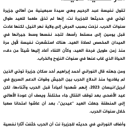
تقول نفيسة عبد الرحيم وهي سيدة سبعينية من أهالي جزيرة
توتي في حديثها للجزيرة نت، إنها لم تذق طعما للعيد طوال
سنوات الحرب. نزحت بسبب المرض إلى ولاية نهر النيل، لكنها عادت
قبل يومين إلى مسقط رأسها، لتجد نفسها وسط جيرانها في
الميدان المخصص لصلاة العيد. هناك استشعرت نفيسة لأول مرة
منذ زمن طويل فرحة العيد، وكأن اللقاء أعاد إليها شيئاً من دفء
الحياة الذي غاب عنها في سنوات النزوح والخراب.
ومن جهته قال النوراني أحمد إبراهيم أحد سكان جزيرة توتي الذين
لم يغادروا منذ اندلاع الحرب بين الجيش وقوات الدعم السريع في
أبريل/نيسان 2023، إنهم شهدوا أعياداً قبل الحرب وأثناءها، لكن
عيد الأضحى بعد توقف القتال جاء مختلفاً. ويصف أن عودة الأهالي
إلى المنطقة جعلت العيد “عيدين”، بعد أن عاشوا امتحانا صعبا
خلال سنوات الحرب.
وأضاف النوراني في حديثه للجزيرة نت أن الحرب خلّفت آثارا نفسية