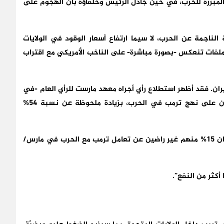
لمبررة للحرب، في حين جادل الرئيس وحلفاؤه بأن الهجوم على
الناجمة عن الحرب، لا سيما ارتفاع أسعار الوقود في الولايات
ملفات تنعكس -بصورة مباشرة- على الناخب الأمريكي مع اقتراب
يران. فقد أظهر استطلاع رأي أجراه معهد مارست للرأي العام -في
أبريل/نيسان الماضي- أن 60% من الأمريكيين لا يوافقون على نهج ترمب في الحرب، بزيادة ملحوظة عن نسبة 54%
وقد لوحظت هذه الزيادة حتى بين الجمهوريين، فبينما كان 15% منهم غير راضين عن تعامل ترمب مع الحرب في مارس/