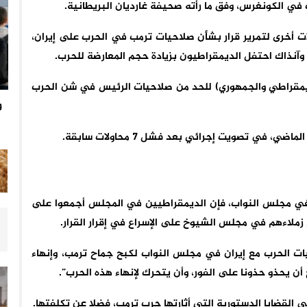
ي الكونغرس، وفق ما رأته صحيفة غارديان البريطانية.
بق من هذا العام، رفض الجمهوريون 3 محاولات أخرى لتمرير قرار بشأن صلاحيات ترمب في الحرب على إيران،
(الديمقراطي والجمهوري) للحد من صلاحيات الرئيس في شن الحرب
و
في تصويت إجرائي بعد فشل 7 محاولات سابقة.
 في مجلس النواب، فإن الديمقراطيين في المجلس أجمعوا على
زملاءهم في مجلس الشيوخ على الإسراع في إقرار القرار.
احيات الحرب مع إيران في مجلس النواب لكبح جماح ترمب، وإنهاء
ن يحذو حذونا على الفور، وأن يتحرك لإنهاء هذه الحرب”.
القضايا الدستورية التي أثارتها حرب ترمب، فضلا عن تكلفتها.