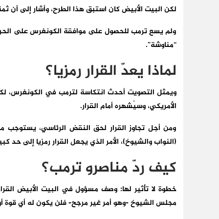
لكن البيت الأبيض كان استبق هذا الطرح، وأشار إلى أن ثمة وقفا مؤقتا لإط
ولم يسع ترمب للحصول على موافقة الكونغرس على الحرب ا
“مناوشة”.
لماذا يعدّ القرار رمزيا؟
ويمثل التصويت أحدث انتكاسة لترمب في الكونغرس، لكن
الأمريكي، وسيُشهره أمام القرار.
ومن أجل تجاوز القرار لحق النقض الرئاسي، يستوجب م
(النواب والشيوخ)، الأمر الذي يجعل القرار رمزيا إلى حد كبير
كيف ردّ مناصرو ترمب؟
خطوة لا تأثير لها:
وصف مسؤول في البيت الأبيض القرار ب
مجلس الشيوخ -وهو أمر غير مرجح- فلن يكون له أي قوة أو 