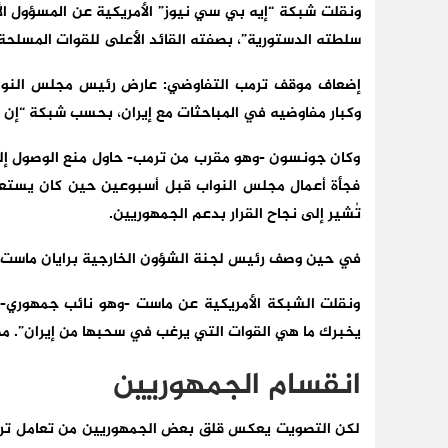
ونقلت شبكة “إيه بي سي نيوز” الأمريكية عن المسؤول ال
سلطته الدستورية”، بصفته القائد الأعلى للقوات المسلحة
إضعاف موقف ترمب التفاوضي:
عارض رئيس مجلس النواب
وكبار مفاوضيه في المباحثات مع إيران، بحسب شبكة “إن 
وكان جونسون -وهو مقرب من ترمب- حاول منع الوصول إلى ن
فجأة أعمال مجلس النواب قبل أسبوعين حين كان يستعد
تُشير إلى نجاح القرار بدعم الجمهوريين.
في حين وصف رئيس لجنة الشؤون الخارجية برايان ماست ا
ونقلت الشبكة الأمريكية عن ماست -وهو نائب جمهوري- 
يخبرك ما هي القوات التي يرغب في سحبها من إيران”. مض
انقسام الجمهوريين
لكن التصويت يعكس قلق بعض الجمهوريين من تعامل ترمب 