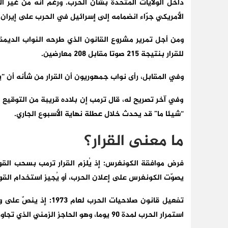
داخل الولايات المتحدة بشأن الحرب. ورغم أنه من غير ال
الأمريكي جرّاء انضمامه إلى إسرائيل في الحرب على إيران المتو
للقرار بنتيجة 215 صوتا مقابل 208 معارضين.
وفي المقابل، رأى نواب جمهوريون أن القرار من شأنه أن 
وفي آخر تصريح له، قال ترمب إن بلاده قريبة من التوقيع 
“شيئا ما” قد يحدث خلال عطلة نهاية الأسبوع الجاري.
ما معنى القرار؟
فرض موافقة الكونغرس:
إذ يُلزم القرار ترمب بسحب القو
يصوّت الكونغرس على إعلان الحرب، أو يُجيز استخدام الق
تفعيل قانون صلاحيات الحرب لعام 1973:
إذ ينصّ على و
استمرار الحرب لمدة 90 يوما، وهو الحاجز الزمني الذي تجاوزته الحرب المستمرة منذ 28 فبراير/شباط الماضي.