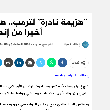
“هزيمة نادرة” لترمب.. ه
أخيرا من إنه
نشر في
4 يونيو 2026 الساعة 6 و 00 دقيقة
إيطاليا تلغراف
شارك
إيطاليا تلغراف متابعة
في إجراء وُصف بأنه “هزيمة نادرة” للرئيس الأمريكي دونا
على إيران، والحدّ من صلاحيات ترمب في مواصلتها، كما ي