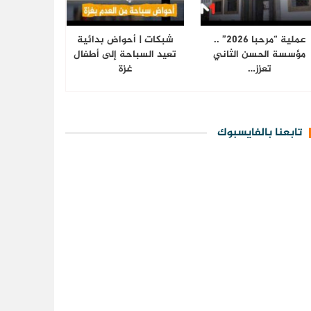
عملية “مرحبا 2026” ..
شبكات | أحواض بدائية
مؤسسة الحسن الثاني
تعيد السباحة إلى أطفال
تعزز…
غزة
تابعنا بالفايسبوك