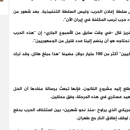
سلطة إعلان الحرب، وليس السلطة التنفيذية. بعد شهور من
اء حرب ترمب المكلفة في إيران الآن”.
يز قال -في وقت سابق من الأسبوع الجاري- إن “هذه الحرب
 نحتاجه هو أن ينضم إلينا عدد قليل من الجمهوريين”.
وأشار جيفريز إلى أن الحرب كلفت “دافعي الضرائب الأمريكيين” أكثر من 100 مليار دولار، مضيفا “هذا مبلغ هائل، وقد ترك
 إليه مشروع القانون، فإنها تبعث برسالة مفادها أن الحل
صعيد عسكري في هذه المرحلة، وفق محللين.
مريكي الذي يراوح -منذ نحو شهرين- بين استئناف الحرب بدفع
ق لوقف إطلاق النار مع طهران.