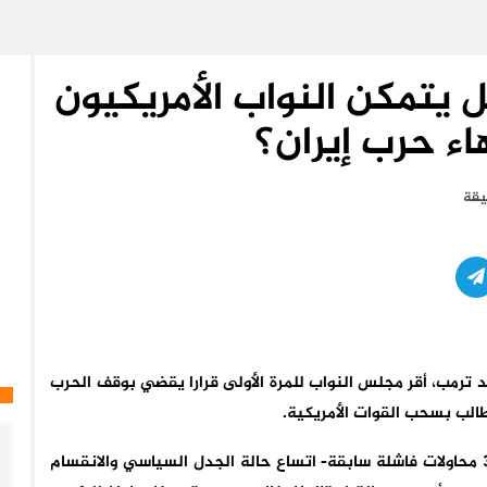
ل يتمكن النواب الأمريكيون
اء حرب إيران؟
لد ترمب، أقر مجلس النواب للمرة الأولى قرارا يقضي بوقف الحرب
طالب بسحب القوات الأمريكية.
ويعكس القرار -الذي نجح مجلس النواب في تمريره بعد 3 محاولات فاشلة سابقة- اتساع حالة الجدل السياسي والانقسام