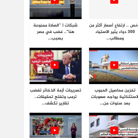
نس .. ارتفاع أسعار أكثر من
شبكات | “الصلاة ممنوعة
300 دواء يثير الاستياء
هنا”.. غضب في مصر
ومطالب…
بسبب…
تخزين محاصيل الحبوب
تسريبات أزمة الذخائر تغضب
لاستثنائية يواجه صعوبات
ترمب وتفتح تحقيقات..
بعد سنوات من…
تقارير تكشف…