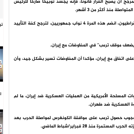
مرجح أن يصبح القرار قانونا، فإنه يجسد توبيخا صارخا للرئيس
اصلة منذ أكثر من 3 أشهر.
ومن أجل تمرير مشروع القانون الذي طرحه النواب الديمقراطيون، انضم هذه المرة 4 نواب جمهوريين، لترجح كفة التأييد
تو
“يضعف موقف ترمب” في المفاوضات مع إيران.
على اتفاق مع إيران، مؤكدا أن المفاوضات تسير بشكل جيد، وأن
ا
ات المسلحة الأمريكية من العمليات العسكرية ضد إيران، ما لم
وة العسكرية ضد طهران.
جوب حصول ترمب على موافقة الكونغرس لمواصلة الحرب بعد