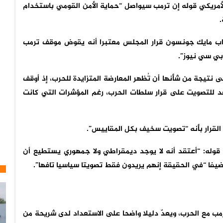
أمريكي قوله إن ترمب سيواصل “حماية الأمن القومي باستخدام
.
 مايك جونسون قرار المجلس معتبرا أنه يقوض موقف ترمب
بي سي نيوز”.
تيجة من شأنها أن تُظهر المعارضة المتزايدة للحرب، إذ أوقف
 للتصويت على قرار سلطات الحرب، رغم المؤشرات التي كانت
لقرار بأنه “تصويت سخيف بكل المقاييس”.
قوله: “أعتقد أنه لا يوجد ديمقراطي ولا جمهوري يستطيع أن
يفا “في الحقيقة إنهم يريدون فقط تصويتا سياسيا تافها”.
مع الحرب، ويعدّ دليلا واضحا على الاستعداد لدى شريحة من