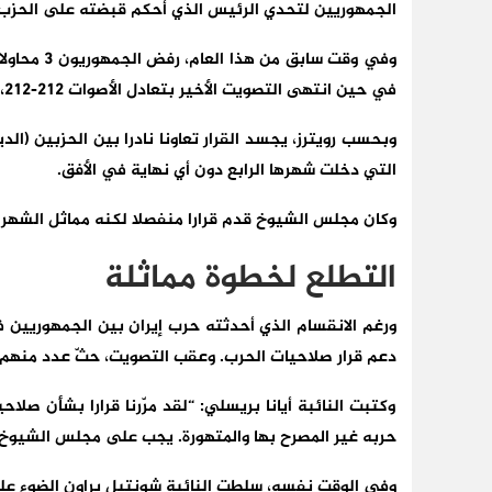
الجمهوريين لتحدي الرئيس الذي أحكم قبضته على الحزب ف
وفي وقت سا
في حين انتهى التصويت الأخير بتعادل الأصوات 212-212، وآنذاك احتفل الديمقراطيون بزيادة حجم المعارضة للحرب.
وبحسب رويترز، يجسد القرار تعاونا نادرا ‌بين ⁠الحزبين 
التي دخلت شهرها الرابع دون أي نهاية في الأفق.
وكان مجلس الشيوخ قدم قرارا منفصلا لكنه مماثل الشهر الماضي، 
التطلع لخطوة مماثلة
ورغم الانقسام الذي أحدثته حرب إيران بين الجمهوريين
دعم قرار صلاحيات الحرب. وعقب التصويت، حثّ عدد منهم 
وكتبت النائبة أيانا بريسلي: “لقد مرّرنا قرارا بشأن صل
حربه غير المصرح بها والمتهورة. يجب على مجلس الشيوخ أ
وفي الوقت نفسه، سلطت النائبة شونتيل براون الضوء على 