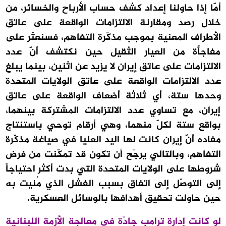
أمّا إذا حاولنا إعداد كشف حساب الأرباح والخسائر، من
خلال رصد ومقارنة الالتزامات الواقعة على عاتق
الأطراف المعنية بموجب مذكّرة التفاهم، فسنعثر على
مفاجأة من العيار الثقيل حين نكتشف أنّ عدد
الالتزامات على عاتق إيران لا يزيد عن اثنين، بينما يبلغ
عدد الالتزامات الواقعة على عاتق الولايات المتحدة
وحدها ستة، أي ثلاثة أضعاف الواقعة على عاتق
إيران، مع تساوي عدد الالتزامات المشتركة بينهما،
بواقع ستة لكلّ منهما، وهي أرقام توحي باستنتاج
مفاده أنّ إيران كانت لها اليد العليا في صياغة مذكّرة
التفاهم، وبالتالي يرجّح أن تكون قد تمكّنت من فرض
شروطها على الولايات المتحدة التي بدت أكثر احتياجاً
إلى التوصّل إلى اتفاق بسبب الفشل الذي مُنيت به
حين حاولت تحقيق أهدافها بالوسائل العسكرية.
لو كانت إدارة ترامب جادّة في معالجة الأزمة اللبنانية