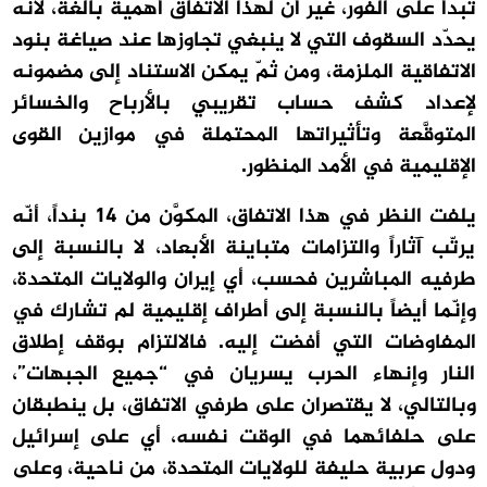
تبدأ على الفور، غير أنّ لهذا الاتفاق أهمّية بالغة، لأنّه
يحدّد السقوف التي لا ينبغي تجاوزها عند صياغة بنود
الاتفاقية الملزمة، ومن ثمّ يمكن الاستناد إلى مضمونه
لإعداد كشف حساب تقريبي بالأرباح والخسائر
المتوقَّعة وتأثيراتها المحتملة في موازين القوى
الإقليمية في الأمد المنظور.
يلفت النظر في هذا الاتفاق، المكوَّن من 14 بنداً، أنّه
يرتّب آثاراً والتزامات متباينة الأبعاد، لا بالنسبة إلى
طرفيه المباشرين فحسب، أي إيران والولايات المتحدة،
وإنّما أيضاً بالنسبة إلى أطراف إقليمية لم تشارك في
المفاوضات التي أفضت إليه. فالالتزام بوقف إطلاق
النار وإنهاء الحرب يسريان في “جميع الجبهات”،
وبالتالي، لا يقتصران على طرفي الاتفاق، بل ينطبقان
على حلفائهما في الوقت نفسه، أي على إسرائيل
ودول عربية حليفة للولايات المتحدة، من ناحية، وعلى