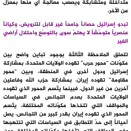
متداخلة ومتشابكة ويصعب معالجة أيّ منها بمعزل
عن الآخر.
تبدو إسرائيل حصاناً جامحاً غير قابل للترويض، وكياناً
عنصرياً متوحّشاً لا يهتمّ سوى بالتوسّع واحتلال أراضي
الغير
تتعلق الملاحظة الثالثة بوجود تباين واضح بين
مكوّنات “محور حرب” تقوده الولايات المتحدة، بمشاركة
إسرائيل ودول أخرى في المنطقة، وبين “محور
مقاومة” تقوده إيران، بمشاركة حزب الله وفاعلين
آخرين من غير الدول. فبينما يتّسم المحور الذي تقوده
الولايات المتحدة بعدم التجانس في السياسات
والمواقف التي تتخذها مكوّناته المختلفة، يتّسم
المحور الذي تقوده إيران بقدر كبير من التجانس، يصل
أحياناً إلى حدّ التطابق في السياسات التي تنتهجها