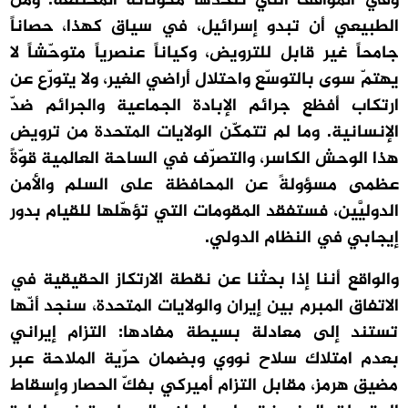
وفي المواقف التي تتّخذها مكوّناته المختلفة. ومن
الطبيعي أن تبدو إسرائيل، في سياق كهذا، حصاناً
جامحاً غير قابل للترويض، وكياناً عنصرياً متوحّشاً لا
يهتمّ سوى بالتوسّع واحتلال أراضي الغير، ولا يتورّع عن
ارتكاب أفظع جرائم الإبادة الجماعية والجرائم ضدّ
الإنسانية. وما لم تتمكّن الولايات المتحدة من ترويض
هذا الوحش الكاسر، والتصرّف في الساحة العالمية قوّةً
عظمى مسؤولةً عن المحافظة على السلم والأمن
الدوليَّين، فستفقد المقومات التي تؤهّلها للقيام بدور
إيجابي في النظام الدولي.
والواقع أننا إذا بحثنا عن نقطة الارتكاز الحقيقية في
الاتفاق المبرم بين إيران والولايات المتحدة، سنجد أنّها
تستند إلى معادلة بسيطة مفادها: التزام إيراني
بعدم امتلاك سلاح نووي وبضمان حرّية الملاحة عبر
مضيق هرمز، مقابل التزام أميركي بفكّ الحصار وإسقاط