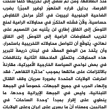
منذ انطلاقها، ومن ثمّ سعى إلى تخريبها كلّما سنحت
الفرصة، بدليل قراره المتهوّر (وغير المبرَّر) بضرب
الضاحية الجنوبية لبيروت في أكثر مراحل التفاوض
حساسيةً. ولأنّ فشله المتكرّر في محاولاته الرامية لمنع
التوصّل إلى اتفاق إطاري لن يثنيه عن التصميم على
تخريب المفاوضات الرامية إلى التوصّل إلى اتفاق
نهائي، يُتوقَّع أن تتواصل محاولاته التخريبية باستمرار،
وأن يتّخذ من الوضع المعقَّد في لبنان ذريعةً لتبرير
هذه المحاولات. وتتعلّق الملاحظة الثانية بتناقضات
في بعض نواحي السياسة الخارجية الأميركية، مقارنةً
بالالتزامات على عاتقها بموجب “مذكّرة التفاهم”. فقد
اعترفت الولايات المتحدة بضرورة سريان وقف القتال
وإنهاء الحرب في جميع الجبهات، خصوصاً في الجبهة
اللبنانية، وليس في الجبهة الإيرانية وحدها، ما
ينطوي على إقرار بمبدأ “وحدة الساحات” في
الجانبَين، ومعناه أنّ ما يسري على إيران وعلى الولايات