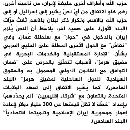
حزب الله وأطراف أخرى حليفة لإيران، من ناحية أخرى،
رغم خلو الاتفاق من أيّ نصّ يشير إلى إسرائيل أو إلى
حزب الله بالاسم، وتكرار ذكر لبنان بالاسم ثلاث مرّات
(البند الأول). على صعيد آخر، يُلاحَظ أنّ النصّ يُلزم
إيران بالدخول في “حوار” مع سلطنة عُمان، وفي
“نقاش” مع الدول الأخرى المطلّة على الخليج العربي
بشأن “الإدارة المستقبلية والخدمات البحرية في
مضيق هرمز”، لأسباب تتعلّق بالحرص على “ضمان
التوافق مع القانون الدولي المعمول به والحقوق
السيادية للدول الساحلية لمضيق هرمز” (البند
الخامس). كما يشير الاتفاق إلى تعهّد الولايات
المتحدة، بالتعاون مع “شركاء إقليميين” (لم يحدّدهم)
بإعداد “خطّة لا تقلّ قيمتها عن 300 مليار دولار لإعادة
إعمار جمهورية إيران الإسلامية وتنميتها اقتصادياً”
(البند السادس).