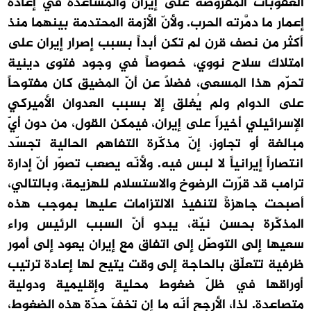
العقوبات المفروضة على إيران والمساعدة في إعادة
إعمار ما دمَّرته الحرب. ولأنّ الأزمة المحتدمة بينهما منذ
أكثر من نصف قرن لم تكن أبداً بسبب إصرار إيران على
امتلاك سلاح نووي، خصوصاً في وجود فتوى دينية
تحرّم هذا المسعى، فضلاً عن أنّ المضيق كان مفتوحاً
على الدوام ولم يُغلق إلا بسبب العدوان الأميركي
الإسرائيلي أخيراً على إيران، فيمكن القول، من دون أيّ
مبالغة أو تجاوز، إنّ مذكّرة التفاهم الحالية تجسّد
انتصاراً إيرانياً لا لبس فيه. ولأنّه يصعب تصوّر أنّ إدارة
ترامب قد قرّرت الرضوخ والاستسلام للهزيمة، وبالتالي،
أصبحت جاهزةً لتنفيذ الالتزامات عليها بموجب هذه
المذكّرة بحسن نيّة، يبدو أنّ السبب الرئيس وراء
سعيها إلى التوصّل إلى اتفاق مع إيران يعود إلى أمور
ظرفية تتعلّق بالحاجة إلى وقت يتيح لها إعادة ترتيب
أوراقها في ظلّ ضغوط محلية وإقليمية ودولية
متصاعدة. لذا، الأرجح أنّه ما إن تخفّ حدّة هذه الضغوط،