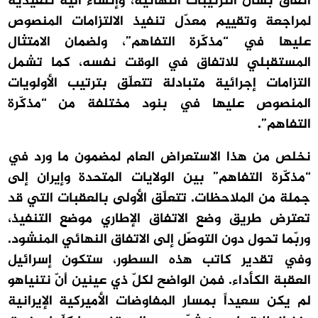
اتفاق بشأن الترتيبات النهائية، وإنشاء آلية تنفيذية
لمراجعة وتقييم معدّل تنفيذ الالتزامات المنصوص
عليها في “مذكّرة التفاهم”، ولضمان الامتثال
المستقبلي للاتفاق في الوقت نفسه، كما تشمل
التزامات إجرائية متبادلة تتعلّق بترتيب الأولويات
المنصوص عليها في بنود مختلفة من “مذكّرة
التفاهم”.
نخلص من هذا الاستعراض العام لمضمون ما ورد في
“مذكّرة التفاهم” بين الولايات المتحدة وإيران إلى
جملة من الملاحظات. تتعلّق الأولى بالعقبات التي قد
تعترض طريق وضع الاتفاق الإطاري موضع التنفيذ،
وربّما تحول دون التوصّل إلى الاتفاق النهائي المنشود.
وفي تقدير كاتب هذه السطور، ستكون إسرائيل
العقبة الكأداء. فمن الواضح لكلّ ذي عينين أنّ نتنياهو
لم يكن سعيداً بمسار المفاوضات الأميركية الإيرانية