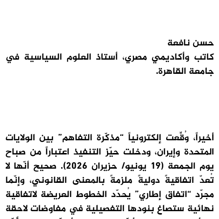
حسن نافعة
كاتب وأكاديمي مصري، أستاذ العلوم السياسية في
جامعة القاهرة.
أخيراً، وُقِّعت إلكترونياً “مذكّرة التفاهم” بين الولايات
المتحدة وإيران، ودخلت حيّز التنفيذ اعتباراً من صباح
يوم الجمعة (19 يونيو/ حزيران 2026). صحيح أنّها لا
تُعدّ اتفاقيةً دوليةً ملزمةً بالمعنى القانوني، وإنّما
مجرّد “اتفاق إطاري” يُحدّد الخطوط العريضة لاتفاقية
نهائية ستصاغ بنودها التفصيلية في مفاوضات لاحقة