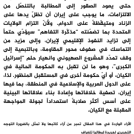
حتى يعود الصقور إلى المطالبة بالتنصّل من
الالتزامات، ما يوجب على إيران أن تظلّ يدها على
الزناد ومتيقّظةً على الدوام. ولأنّ التزام الولايات
المتحدة بما تضمّنته “مذكّرة التفاهم” سيؤدّي حتماً
إلى تزايد النفوذ الإقليمي لإيران، وإلى مزيد من
التماسك في صفوف محور المقاومة، وبالتبعية إلى
وقف تمدّد المشروع الصهيوني وانهيار حلم “إسرائيل
الكبرى”، وهو ما لن تقبل به الحكومة الحالية في
الكيان، أو أيّ حكومة أخرى في المستقبل المنظور. لذا،
على الدول العربية والإسلامية في المنطقة، بما فيها
إيران، تصفية خلافاتها وإعادة بناء علاقاتها البينية
على أسس أكثر صلابةً استعداداً لجولة المواجهة
المقبلة مع الكيان.
الآراء الواردة في هذا المقال تعبر عن آراء كاتبها ولا تمثل بالضرورة التوجه
التحريري لجريدة إيطاليا تلغراف