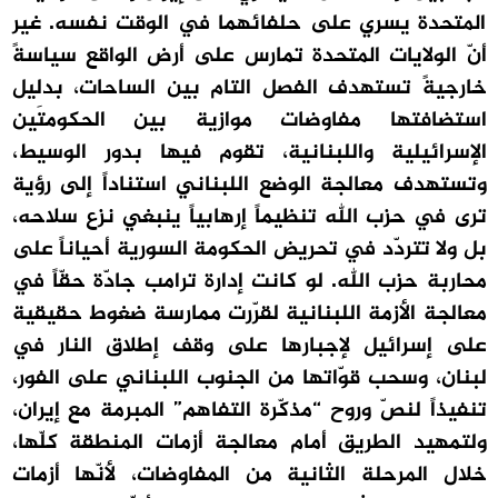
المتحدة يسري على حلفائهما في الوقت نفسه. غير
أنّ الولايات المتحدة تمارس على أرض الواقع سياسةً
خارجيةً تستهدف الفصل التام بين الساحات، بدليل
استضافتها مفاوضات موازية بين الحكومتَين
الإسرائيلية واللبنانية، تقوم فيها بدور الوسيط،
وتستهدف معالجة الوضع اللبناني استناداً إلى رؤية
ترى في حزب الله تنظيماً إرهابياً ينبغي نزع سلاحه،
بل ولا تتردّد في تحريض الحكومة السورية أحياناً على
محاربة حزب الله. لو كانت إدارة ترامب جادّة حقّاً في
معالجة الأزمة اللبنانية لقرّرت ممارسة ضغوط حقيقية
على إسرائيل لإجبارها على وقف إطلاق النار في
لبنان، وسحب قوّاتها من الجنوب اللبناني على الفور،
تنفيذاً لنصّ وروح “مذكّرة التفاهم” المبرمة مع إيران،
ولتمهيد الطريق أمام معالجة أزمات المنطقة كلّها،
خلال المرحلة الثانية من المفاوضات، لأنّها أزمات