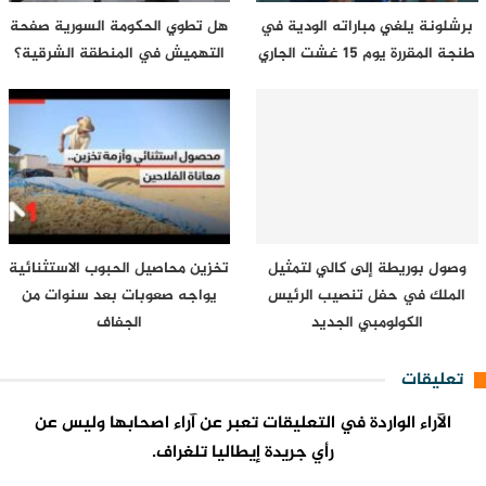
برشلونة يلغي مباراته الودية في
هل تطوي الحكومة السورية صفحة
طنجة المقررة يوم 15 غشت الجاري
التهميش في المنطقة الشرقية؟
وصول بوريطة إلى كالي لتمثيل
تخزين محاصيل الحبوب الاستثنائية
الملك في حفل تنصيب الرئيس
يواجه صعوبات بعد سنوات من
الكولومبي الجديد
الجفاف
تعليقات
الآراء الواردة في التعليقات تعبر عن آراء اصحابها وليس عن
رأي جريدة إيطاليا تلغراف.