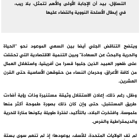
التساؤل، بيد أن الإجابة الأولى والأهم تتمثل، بلا ريب،
في إبطال الأسلحة النووية والقضاء عليها
ويتضح التناقض الجلي أيضا بين السعي الموعود نحو “الحياة
والحرية والبحث عن السعادة” وبين التنمية الاقتصادية التي تحققت
على ظهور العبيد الذين جلبوا قسرا من أفريقيا، واستغلال العمال
من كافة الأعراق، وحرمان النساء من حقوقهن الأساسية حتى القرن
العشرين.
وظل، رغم ذلك، إعلان الاستقلال وثيقة مستنيرة وذات رؤية أضاءت
طريق المستقبل، حتى وإن كان ذلك بصورة طموحة أكثر منها
ملموسة. وافتخرت البلاد، بالتأكيد، لفترة طويلة بكونها منارة للحرية
والديمقراطية والفرص.
لم تفِ الولايات المتحدة، للأسف، بوعودها؛ إذ لم تنعم سوى بستة