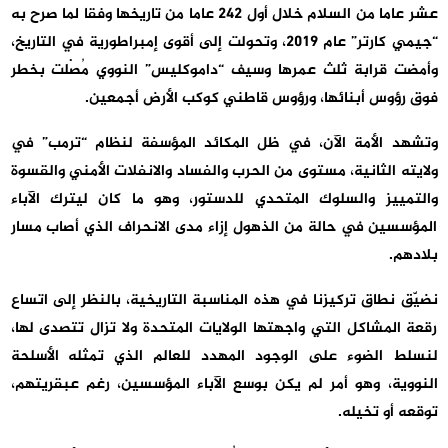
عشر عاما من السلام خلال أول 242 عاما من تاريخها وفقا لما صرح به
“جيمي كارتر” عام 2019، وتحولت إلى أقوى إمبراطورية في التاريخ،
وأمضت قرابة ثلث عمرها وسيف “داموكليس” النووي مُصْلت بخطر
فوق رؤوس أبنائها، ورؤوس قاطني كوكب الأرض أجمعين.
وتشهد الأمة الآن، في ظل المكائد المؤسفة لنظام “ترمب” في
ولايته الثانية، مستوى من الحرب والفساد والانفلات الأمني والقسوة
والتمييز والسلوك المتحدي للدستور، وهو ما كان ليترك الآباء
المؤسسين في حالة من الذهول إزاء مدى الانحراف الذي أصاب مسار
بلادهم.
نضيّق نطاق تركيزنا في هذه المناسبة التاريخية، بالنظر إلى اتساع
رقعة المشاكل التي واجهتها الولايات المتحدة ولا تزال تتصدى لها،
لنسلط الضوء على الوجود المهدد للعالم الذي تمثله الأسلحة
النووية، وهو أمر لم يكن بوسع الآباء المؤسسين، رغم عبقريتهم،
توقعه أو تخيله.