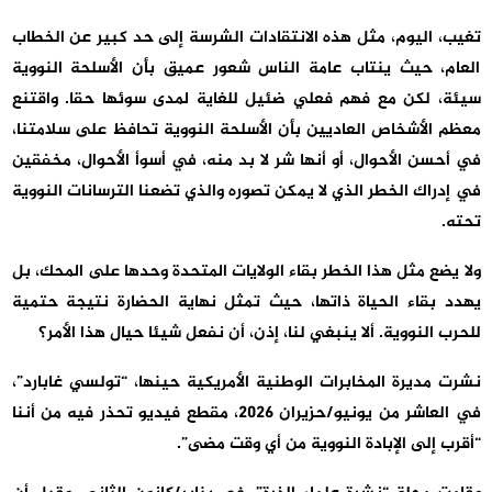
تغيب، اليوم، مثل هذه الانتقادات الشرسة إلى حد كبير عن الخطاب
العام، حيث ينتاب عامة الناس شعور عميق بأن الأسلحة النووية
سيئة، لكن مع فهم فعلي ضئيل للغاية لمدى سوئها حقا. واقتنع
معظم الأشخاص العاديين بأن الأسلحة النووية تحافظ على سلامتنا،
في أحسن الأحوال، أو أنها شر لا بد منه، في أسوأ الأحوال، مخفقين
في إدراك الخطر الذي لا يمكن تصوره والذي تضعنا الترسانات النووية
تحته.
ولا يضع مثل هذا الخطر بقاء الولايات المتحدة وحدها على المحك، بل
يهدد بقاء الحياة ذاتها، حيث تمثل نهاية الحضارة نتيجة حتمية
للحرب النووية. ألا ينبغي لنا، إذن، أن نفعل شيئا حيال هذا الأمر؟
نشرت مديرة المخابرات الوطنية الأمريكية حينها، “تولسي غابارد”،
في العاشر من يونيو/حزيران 2026، مقطع فيديو تحذر فيه من أننا
“أقرب إلى الإبادة النووية من أي وقت مضى”.