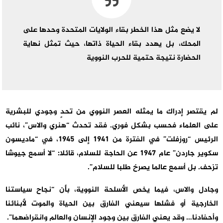
لا يضع مثل هذا الخطر بقاء الولايات المتحدة وحدها على
المحك، بل يهدد بقاء الحياة ذاتها، حيث تمثل نهاية
الحضارة نتيجة حتمية للحرب النووية
لم يقتصر إدراك ما يمثله العصر النووي من تحدٍ وجودي للبشرية
على العلماء فحسب بشكل فوري. فقد تحدث “هنري والاس”، نائب
الرئيس “روزفلت” في الفترة من 1941 إلى 1945، في “ماديسون
سكوير جاردن” عام 1947 عن الحاجة للسلام، قائلا: “لا أسمع جيوشا
تزحف. بل أسمع عالما يصرخ طلبا للسلام”.
وجادل والاس، فيما يخص الأسلحة النووية، بأن “نجاح سياستنا
الخارجية أو فشلها سيعني الفارق بين الحياة والموت لأبنائنا
وأحفادنا… وقد يعني الفارق بين وجود الإنسان والعالم وانقراضهما”.