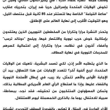
وقامت مجلة “نشرة علماء الذرة”، في يناير/كانون الثاني، وقبل أن
تخوض الولايات المتحدة وإسرائيل حربا ضد إيران، بتحريك عقارب
“ساعة القيامة” الخاصة بها لتستقر عند 85 ثانية قبل منتصف الليل،
وهو التوقيت الأقرب إلى نهاية العالم على الإطلاق.
وتحذر النشرة مرارا وتكرارا من المخططين النوويين الذين يعتقدون
بإمكانية خوض حرب نووية والانتصار فيها. ويلمح “دونالد ترمب”
وأعضاء آخرون في نظامه، مرارا وتكرارا، إلى احتمالية كسرهم
للمحرمات النووية في نهاية المطاف.
ما الذي يتطلبه الأمر إذن، لكي تصمد البشرية، ناهيك عن الولايات
المتحدة، لربع ألفية آخر؟ تتعدد الإجابات عن هذا التساؤل، بيد أن
الإجابة الأولى والأهم تتمثل، بلا ريب، في إبطال الأسلحة النووية
والقضاء عليها. وإذا ما استطاع الرأي العام الأمريكي المطالبة بذلك،
وتمكن المسؤولون المنتخبون من تحقيقه، فقد نجد، ببساطة،
سبيلا للاحتفال، يوما ما، بالذكرى الخمسمئة ليوم الاستقلال.
الآراء الواردة في المقال لا تعكس بالضرورة الموقف التحريري لشبكة