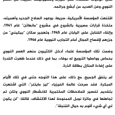
النووي وعن العديد من أبشع جرائمه.
اقتنعت المؤسسة الأمريكية، سريعا، بوعود السلاح الجديد وأهميته،
متخذة قرارات مصيرية بالشروع في مشروع “مانهاتن” عام 1941،
وإلقاء القنابل على اليابان عام 1945، وتهجير سكان “بيكيني” من
جزرهم لإفساح المجال أمام التجارب النووية عام 1946.
وضمت تلك المؤسسة علماء أدخل الكثيرون منهم العصر النووي
بحماس وواصلوا الترويج له بوفاء، بما في ذلك عندما ظهرت القدرة
على إضاءة المنازل بطاقة الذرة.
لم يتفق الجميع، مع ذلك، على هذا التوجه حتى في تلك الأيام
المبكرة. فقد صرحت عالمة الفيزياء “ليز مايتنر”، التي اشتهرت
بتقديم تفسير للملاحظات المختبرية للانشطار النووي ولكن تم
تجاهلها في جائزة نوبل الممنوحة لهذا الاكتشاف، قائلة: “لن يكون
لي أي شيء أقوم به حيال القنبلة”.