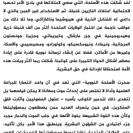
لقد شكلت هذه الأسلحة، التي سُعي لامتلاكها في بادئ الأمر تحسبا
لاحتمالية امتلاك النازيين قنبلة، ثم الاستخدام غير المبرر والذي لا
داعي له للقنابل الذرية في هيروشيما وناغازاكي، وما تلا ذلك من
عواقب ناجمة عن اختبار الولايات المتحدة أكثر من ألف قنبلة ذرية
وهيدروجينية في جزر مارشال، وكيريباتي، وجزيرة جونستون
المرجانية، ونيفادا، ونيومكسيكو، وكولورادو، ومسيسيبي، وألاسكا،
وغيرها من الأماكن، فضلا عن إنشاء ترسانة نووية قادرة على إبادة
معظم أشكال الحياة الكبيرة على كوكبنا، شكلت ربما أكثر ويلات هذه
الأمة استحقاقا للإدانة في حق البشرية.
سحرت الأسلحة النووية- التي تعد في آن واحد انتصارا للبراعة
العلمية وأداة لا تقتصر على إحداث موت ومعاناة لا يمكن قياسهما بل
تتعدى ذلك لتدمير الكوكب بأسره – عقول الفضوليين وأثارت قلق
المفكرين، في حين يتصرف العديد ممن يضطلعون بمسؤوليتها
وكأن هذه القوة الشبيهة بقوة الآلهة في جلب الموت والدمار مجرد
جزء اعتيادي من الشؤون البشرية. وينطبق هذا الأمر، بكل تأكيد،
على الولايات المتحدة، نظرا لدورها ومسؤوليتها الفريدة عن العصر