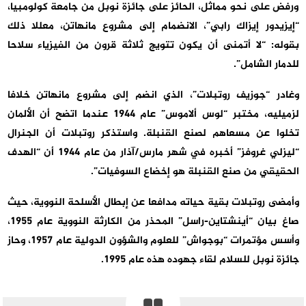
ورفض على نحو مماثل، الحائز على جائزة نوبل من جامعة كولومبيا،
“إيزيدور إيزاك رابي”، الانضمام إلى مشروع مانهاتن، معللا ذلك
بقوله: “لا أتمنى أن يكون تتويج ثلاثة قرون من الفيزياء سلاحا
للدمار الشامل”.
وغادر “جوزيف روتبلات”، الذي انضم إلى مشروع مانهاتن خلافا
لزميليه، مختبر “لوس ألاموس” عام 1944 عندما اتضح أن الألمان
تخلوا عن مسعاهم لصنع القنبلة. واستذكر روتبلات أن الجنرال
“ليزلي غروفز” أخبره في شهر مارس/آذار من عام 1944 أن “الهدف
الحقيقي من صنع القنبلة هو إخضاع السوفيات”.
وأمضى روتبلات بقية حياته مدافعا عن إبطال الأسلحة النووية، حيث
صاغ بيان “أينشتاين-راسل” المحذر من الكارثة النووية عام 1955،
وأسس مؤتمرات “بوجواش” للعلوم والشؤون الدولية عام 1957، وحاز
جائزة نوبل للسلام لقاء جهوده هذه عام 1995.