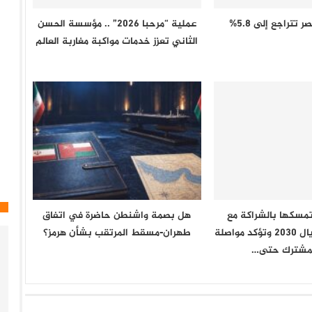
تتراجع إلى 5.8%
عملية “مرحبا 2026” .. مؤسسة الحسن
الثاني تعزز خدمات مواكبة مغاربة العالم
تمسكها بالشراكة مع
هل بصمة واشنطن حاضرة في اتفاق
المغرب في مونديال 2030 وتؤكد مواصلة
طهران-مسقط المرتقب بشأن هرمز؟
لمشترك حتى…