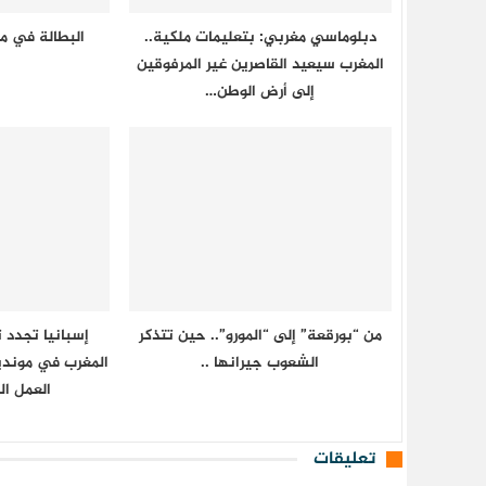
دبلوماسي مغربي: بتعليمات ملكية..
البطالة في مصر 
المغرب سيعيد القاصرين غير المرفوقين
إلى أرض الوطن…
من “بورقعة” إلى “المورو”.. حين تتذكر
إسبانيا تجدد 
الشعوب جيرانها ..
العمل ا
تعليقات