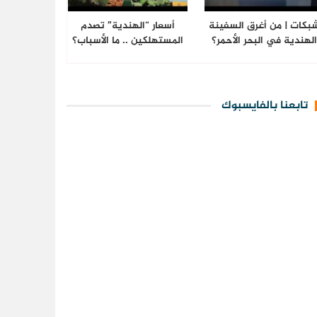
بكات | من أغرق السفينة
أسعار “الهندية” تصدم
لهندية في البحر الأحمر؟
المستهلكين .. ما الأسباب؟
تابعنا بالفايسبوك