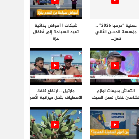
عملية “مرحبا 2026” ..
شبكات | أحواض بدائية
مؤسسة الحسن الثاني
تعيد السباحة إلى أطفال
تعزز…
غزة
انتعاش مبيعات لوازم
مارتيل .. ارتفاع كلفة
لشاطئ خلال فصل الصيف
الاصطياف يثقل ميزانية الأسر