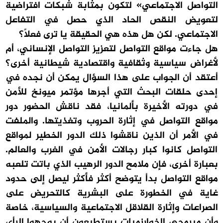
التواصل الاجتماعي» لتكون بمثابة شبكات افتراضية
لتعويض النقص الحاد الذي حصل في التفاعل
الاجتماعي. لكن هل هذه هي الحقيقة يا ترى فعلاً؟
هل جاءت مواقع التواصل لتعزيز التواصل الإنساني، أم
لأغراض سياسية وثقافية واقتصادية شيطانية أخرى؟
أعتقد أن الجواب على هذا السؤال يمكن أن نجده في
إحدى حلقات البحث التي أجرها مؤتمر ميونخ للأمن
في دورته الأخيرة بألمانيا، فقد ناقش الحضور دور
مواقع التواصل في إثارة الحروب وتغذيتها. والملفت
في الأمر أن الذين ناقشوا ذلك الدور الخطير لمواقع
التواصل كانوا كبار رجالات الأمن في الغرب والعالم.
بعبارة أخرى، فإن ملامح الدور الرهيب الذي باتت تلعبه
مواقع التواصل بدأ يتوضح أكثر فأكثر ليصل إلى حدود
غاية في الخطورة على البشرية كالتحريض على
الصراعات وإثارة القلاقل الاجتماعية والسياسية، خاصة
وأن مبرمجي الخوارزميات يستطيعون أن يوجهوا الرأي