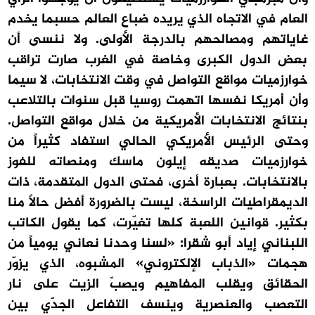
العام في الاتجاه الذي يريده ضباع العالم حسبما يخدم
غاياتهم ومصالحهم بالدرجة الأولى. ولا ننسى أن
بعض الدول الكبرى وخاصة في الغرب صارت تراقب
خوارزميات مواقع التواصل في وقت الانتخابات، لا سيما
وأن أمريكا نفسها اتهمت روسيا قبل سنوات بالتلاعب
بنتائج الانتخابات الأمريكية من خلال مواقع التواصل.
وحتى الرئيس الأمريكي الحالي استفاد كثيراً من
خوارزميات صديقه إيلون ماسك ومنصاته للفوز
بالانتخابات. بعبارة أخرى، فحتى الدول المتقدمة، ذات
الديمقراطيات الراسخة، ليست بالضرورة أفضل حالاً منا
بكثير. قوانين اللعبة كلها تغيّرت، كما يقول الكاتب
اللبناني إياد أبو شقرا: «لسنا وحدنا نعاني يومياً من
هجمات «الذباب الإلكتروني» المشبوه، الذي يزوّر
الحقائق ويقلب المفاهيم ويصبّ الزيت على نار
التعصب والعنصرية وينسف التفاعل الجدّي بين