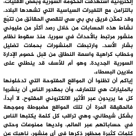
إلكترونية استهدفت الحكومة السورية وبعض الأقليّات،
بالتزامن مع التغيرات السياسية التي تشهدها البلاد.
وقد تمكّن فريق بي بي سي لتقصي الحقائق من تتبّع
نشاط هذه الحسابات من خلال رصد أكثر من مليوني
منشور مرتبط بالأحداث في سوريا، منذ سقوط نظام
بشار الأسد. وارتبطت المنشورات بحملات تضليل
وخطاب كراهية واسعة النطاق من قِبل خصوم الإدارة
السورية الجديدة. وهو أم للأسف قد ينطلي على
ملايين البسطاء.
إياكم أن تظنوا أن المواقع المفتوحة التي تدخلونها
بالمليارات هي للتعارف، وأن بمقدور الناس أن ينشروا
كل ما يريدون عبر الأثير الالكتروني المفتوح. لا أبداً،
فالحقيقة المُرة أن تلك المواقع مضبوطة وموجهة
بشكل شيطاني، وهي تراقب كل كلمة يكتبها الناس
في حساباتهم عبر العالم، ولديها ممنوعات وحتى
كلمات كثيرة محظور ذكرها في أي منشور، ناهيك عن