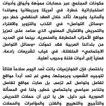
مكونات المجتمع، عبر حسابات مموّهة وأبواق وأدوات
استخباراتية خطرة. في أمريكا وبريطانيا وهولندا
وألمانيا، وغيرها، تأكد خلال العقد المنقضي خطر دور
«وسائل التواصل» في الكذب والتزوير والافتراء
والتحريض والاغتيال المعنوي، الذي ساعد على تعزيز
مواقع الأحزاب المتطرفة والعنصرية، بينما في العديد
من بلداننا العربية فقد تحوّلت «وسائل التواصل
الاجتماعي» المتفلتة، في غياب تشريعات رادعة،
فعلياً إلى أدوات فتنة وحروب أهلية.
باختصار، فإن الخوارزميات باتت تُعد اليوم سلاحاً فتاكاً
لتوجيه الشعوب وبرمجتها، وهي لم تعد أبداً مواقع
تفاعل وتواصل كم تزعم، بل صارت مواقع تفاصل
وتناحر سياسي واجتماعي خطير. ولنا في المسألة
السورية خير دليل. هل يا ترى أن حملات التحريض
والتأجيج والتهييج والفتن والمؤامرات والحملات