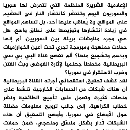
الإعلامية الشريرة المنظمة التي تتعرض لها سوريا
والسوريون اليوم وتنتشر كانتشار النار في الهشيم
على المواقع، ولا يُعاقب عليها أحد، بل تساهم المواقع
في زيادة انتشارها وتوزيعها على نطاق واسع، هل
هي مجرد مناوشات بريئة بين السوريين، أم إنها
حملات ممنهجة ومبرمجة تجري تحت أعين الخوارزميات
وبدعم وتشجيع منها؟ ألم تفضح قناة البي بي سي
البريطانية مخططاً جهنمياً لإثارة الفوضى وبث الفتن
وضرب الاستقرار في سوريا؟
لقد كشف تحقيق استقصائي أجرته القناة البريطانية
أن هناك شبكات من الحسابات الخارجية تنشط على
منصات كثيرة، وتعمل على تأجيج الطائفية ونشر
خطاب الكراهية، إلى جانب ترويج معلومات مضللة
حول الأوضاع في سوريا. وأوضح التحقيق أن هذه
الشبكات تُدار بشكل منسّق ومنهجي، ضمن حملات