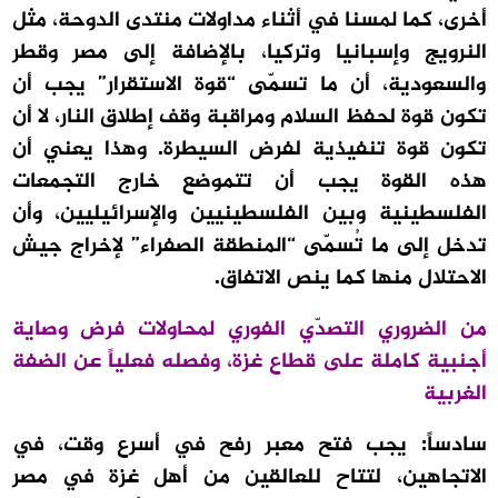
أخرى، كما لمسنا في أثناء مداولات منتدى الدوحة، مثل
النرويج وإسبانيا وتركيا، بالإضافة إلى مصر وقطر
والسعودية، أن ما تسمّى “قوة الاستقرار” يجب أن
تكون قوة لحفظ السلام ومراقبة وقف إطلاق النار، لا أن
تكون قوة تنفيذية لفرض السيطرة. وهذا يعني أن
هذه القوة يجب أن تتموضع خارج التجمعات
الفلسطينية وبين الفلسطينيين والإسرائيليين، وأن
تدخل إلى ما تُسمّى “المنطقة الصفراء” لإخراج جيش
الاحتلال منها كما ينص الاتفاق.
من الضروري التصدّي الفوري لمحاولات فرض وصاية
أجنبية كاملة على قطاع غزة، وفصله فعلياً عن الضفة
الغربية
سادساً: يجب فتح معبر رفح في أسرع وقت، في
الاتجاهين، لتتاح للعالقين من أهل غزة في مصر