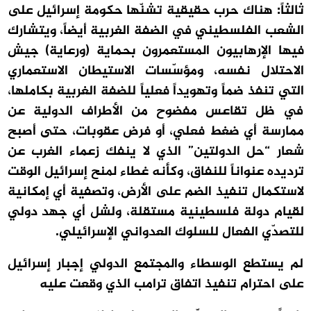
ثالثاً: هناك حرب حقيقية تشنّها حكومة إسرائيل على
الشعب الفلسطيني في الضفة الغربية أيضاً، ويتشارك
فيها الإرهابيون المستعمرون بحماية (ورعاية) جيش
الاحتلال نفسه، ومؤسّسات الاستيطان الاستعماري
التي تنفذ ضماً وتهويداً فعلياً للضفة الغربية بكاملها،
في ظل تقاعس مفضوح من الأطراف الدولية عن
ممارسة أي ضغط فعلي، أو فرض عقوبات، حتى أصبح
شعار “حل الدولتين” الذي لا ينفك زعماء الغرب عن
ترديده عنواناً للنفاق، وكأنه غطاء لمنح إسرائيل الوقت
لاستكمال تنفيذ الضم على الأرض، وتصفية أي إمكانية
لقيام دولة فلسطينية مستقلة، ولشل أي جهد دولي
للتصدّي الفعال للسلوك العدواني الإسرائيلي.
لم يستطع الوسطاء والمجتمع الدولي إجبار إسرائيل
على احترام تنفيذ اتفاق ترامب الذي وقعت عليه