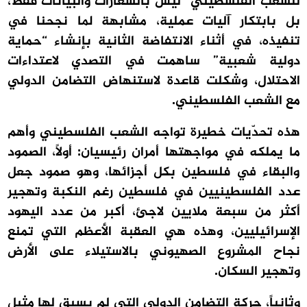
للشعب الفلسطيني” ليس بالشعارات والبيانات فقط،
بل بابتكار آليات عملية، مشابهة لما نجحنا في
تنفيذه، في أثناء الانتفاضة الثانية بإنشاء “حماية
دولية شعبية” ساهمت في التصدي لاعتداءات
الاحتلال، وشكلت قاعدة لاستنهاض التضامن الدولي
مع الشعب الفلسطيني.
هذه تحدّيات خطيرة تواجه الشعب الفلسطيني وأهم
ما يملكه في مواجهتها أمران رئيسيان: أولاً، الصمود
والبقاء في فلسطين بكل أجزائها، وهو صمود جعل
عدد الفلسطينيين في فلسطين رغم النكبة وتهجير
أكثر من سبعة ملايين لاجئ، أكبر من عدد اليهود
الإسرائيليين، وهذه هي العقبة الأعظم التي تمنع
نجاح المشروع الصهيوني بالاستيلاء على الأرض
وتهجير السكان.
وثانياً، حركة التضامن الدولي التي لم يسبق لها مثيل