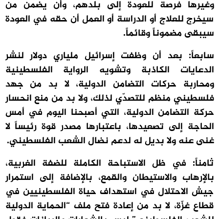
وغيرها فرصة للعودة إلى بلدهم، وأن يضمن من
سيخرج للعلاج أو الدراسة أو العمل أن حقه في العودة
سيبقى مضموناً وقائماً.
سابعاً: بعد أن وظفت إسرائيل ملياري دولار لنشر
الدعايات الكاذبة وتشويه الرواية الفلسطينية
ومحاربة حركات التضامن الدولية، لا بد من جهد
فلسطيني منظم للتصدّي لذلك، ولا بد من منع انحسار
حركة التضامن الدولية، التي أصبحنا اليوم في أمس
الحاجة إلى تصعيدها، باعتبارها مصدر قوة رئيساً لا
غنى عنه ولا بديل له لدعم نضال الشعب الفلسطيني.
ثامناً: في ظل الاستباحة الكاملة للضفة الغربية،
بالإرهاب والاستيطان والقمع، بالإضافة إلى استمرار
جيش الاحتلال في استهداف حياة الفلسطينيين في
قطاع غزّة، لا بد من إعادة فتح ملف “الحماية الدولية