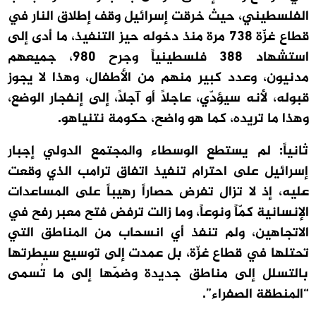
الفلسطيني، حيث خرقت إسرائيل وقف إطلاق النار في
قطاع غزّة 738 مرة منذ دخوله حيز التنفيذ، ما أدى إلى
استشهاد 388 فلسطينياً وجرح 980، جميعهم
مدنيون، وعدد كبير منهم من الأطفال، وهذا لا يجوز
قبوله، لأنه سيؤدّي، عاجلاً أو آجلاً، إلى إنفجار الوضع،
وهذا ما تريده، كما هو واضح، حكومة نتنياهو.
ثانياً: لم يستطع الوسطاء والمجتمع الدولي إجبار
إسرائيل على احترام تنفيذ اتفاق ترامب الذي وقعت
عليه، إذ لا تزال تفرض حصاراً رهيباً على المساعدات
الإنسانية كمّاً ونوعاً، وما زالت ترفض فتح معبر رفح في
الاتجاهين، ولم تنفذ أي انسحاب من المناطق التي
تحتلها في قطاع غزّة، بل عمدت إلى توسيع سيطرتها
بالتسلل إلى مناطق جديدة وضمّها إلى ما تُسمى
“المنطقة الصفراء”.