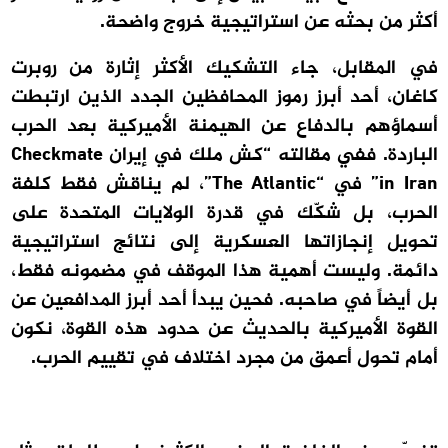
أكثر من بحثه عن استراتيجية خروج واضحة.
في المقابل، جاء التشكيك الأكثر إثارة من روبرت
كاغان، أحد أبرز رموز المحافظين الجدد الذين ارتبطت
أسماؤهم بالدفاع عن الهيمنة الأميركية بعد الحرب
الباردة. ففي مقالته “كش ملك في إيران Checkmate
in Iran” في “The Atlantic”، لم يناقش فقط كلفة
الحرب، بل شكّك في قدرة الولايات المتحدة على
تحويل إنجازاتها العسكرية إلى نتائج استراتيجية
دائمة. وليست أهمية هذا الموقف في مضمونه فقط،
بل أيضاً في صاحبه. فحين يبدأ أحد أبرز المدافعين عن
القوة الأميركية بالحديث عن حدود هذه القوة، نكون
أمام تحول أعمق من مجرد اختلاف في تقييم الحرب.