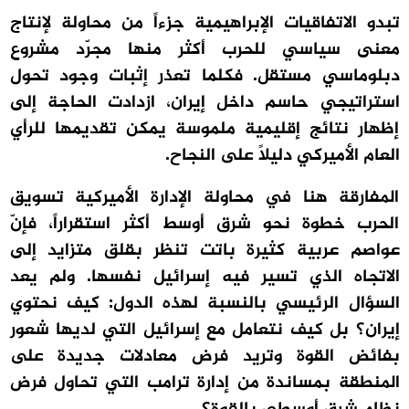
تبدو الاتفاقيات الإبراهيمية جزءاً من محاولة لإنتاج
معنى سياسي للحرب أكثر منها مجرّد مشروع
دبلوماسي مستقل. فكلما تعذر إثبات وجود تحول
استراتيجي حاسم داخل إيران، ازدادت الحاجة إلى
إظهار نتائج إقليمية ملموسة يمكن تقديمها للرأي
العام الأميركي دليلاً على النجاح.
المفارقة هنا في محاولة الإدارة الأميركية تسويق
الحرب خطوة نحو شرق أوسط أكثر استقراراً، فإنّ
عواصم عربية كثيرة باتت تنظر بقلق متزايد إلى
الاتجاه الذي تسير فيه إسرائيل نفسها. ولم يعد
السؤال الرئيسي بالنسبة لهذه الدول: كيف نحتوي
إيران؟ بل كيف نتعامل مع إسرائيل التي لديها شعور
بفائض القوة وتريد فرض معادلات جديدة على
المنطقة بمساندة من إدارة ترامب التي تحاول فرض