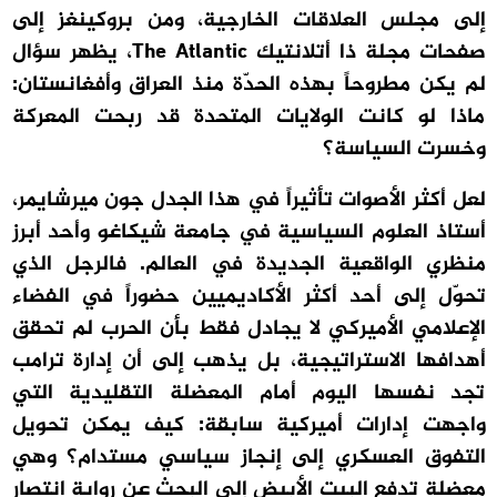
إلى مجلس العلاقات الخارجية، ومن بروكينغز إلى
صفحات مجلة ذا أتلانتيك The Atlantic، يظهر سؤال
لم يكن مطروحاً بهذه الحدّة منذ العراق وأفغانستان:
ماذا لو كانت الولايات المتحدة قد ربحت المعركة
وخسرت السياسة؟
لعل أكثر الأصوات تأثيراً في هذا الجدل جون ميرشايمر،
أستاذ العلوم السياسية في جامعة شيكاغو وأحد أبرز
منظري الواقعية الجديدة في العالم. فالرجل الذي
تحوّل إلى أحد أكثر الأكاديميين حضوراً في الفضاء
الإعلامي الأميركي لا يجادل فقط بأن الحرب لم تحقق
أهدافها الاستراتيجية، بل يذهب إلى أن إدارة ترامب
تجد نفسها اليوم أمام المعضلة التقليدية التي
واجهت إدارات أميركية سابقة: كيف يمكن تحويل
التفوق العسكري إلى إنجاز سياسي مستدام؟ وهي
معضلة تدفع البيت الأبيض إلى البحث عن رواية انتصار