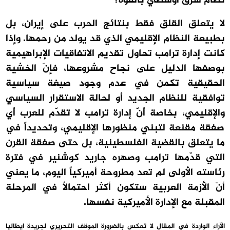
نظام شرق أوسطي بالقوة؟
لا يتعلق القلق فقط بنتائج الحرب على إيران، بل
بطبيعة النظام الإقليمي الذي قد يولد من رحمها. وإذا
كانت إدارة ترامب تحاول تقديم الاتفاقيات الإبراهيمية
بوصفها الدليل على نجاح مشروعها، فإنّ الخشية
الحقيقية تكمن في عدم وجود صيغة سياسية
توافقية للنظام الجديد أو لحالة الاستقرار السياسي
والإقليمي، بخاصة أنّ إدارة ترامب لا تقدّم للعرب أي
صفقة مقنعة لتبني منظورها الإقليمي، وتحديداً في
ما يتعلق بالقضية الفلسطينية، بل حتى صفقة القرن
التي قدّمها ترامب وصهره جاريد كوشنير في فترة
رئاسته الأولى لم تعد مطروحة أميركياً اليوم، ما يعني
أنّ الأزمة العربية ستكون أكثر احتمالاً في المرحلة
المقبلة مع الإدارة الأميركية نفسها.
الآراء الواردة في المقال لا تعكس بالضرورة الموقف التحريري لجريدة ايطاليا