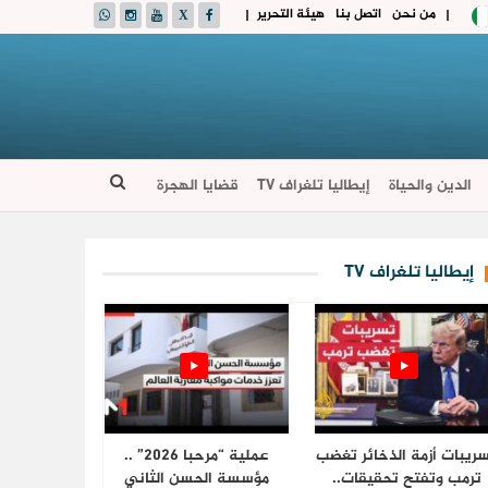
من نحن
اتصل بنا
هيئة التحرير
|
|
الدين والحياة
إيطاليا تلغراف TV
قضايا الهجرة
إيطاليا تلغراف TV
ريبات أزمة الذخائر تغضب
عملية “مرحبا 2026” ..
ترمب وتفتح تحقيقات..
مؤسسة الحسن الثاني