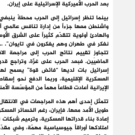
بعد الحرب الأميركية الإسرائيلية على إيران.
بينما تنظر إسرائيل إلى الحرب محطةً ينبغي 
واشنطن معها جزءاً من إدارة تنافس عالمي أ
والهادئ أولوية تتقدّم كثيراً على الشرق الأو
نفكر في طهران وهم يفكرون في تايوان”. … 
تتجاوز تقييم نتائج الحرب إلى مراجعة الا
الماضيَين. فبعد الحرب على غزّة، وتراجع قد
إسرائيل بات لديها “فائض قوة” يسمح لها
العسكرية الإقليمية، وربما الدفع نحو إسقاط ال
الإيرانية أعادت قطاعاً مهماً من المؤسّسة الأم
تتمثل إحدى أهم هذه المراجعات في الانتقال م
طويل الأمد معها. فإيران، رغم الخسائر العسكري
إعادة بناء قدراتها العسكرية، وترميم شبكات ن
امتلاكها أوراقاً جيوسياسية مهمّة، وفي مقدّ