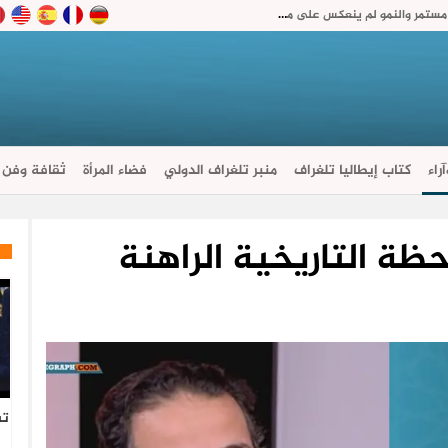
رغم تراجع التضخم.. المجلس الاقتصادي يحذر: الغلاء مستمر والنمو لم ينعكس على معيشة المغاربة
راء
كتاب إيطاليا تلغراف
منبر تلغراف الدولي
فضاء المرأة
ثقافة وفن
ظة التاريخية الراهنة
تس