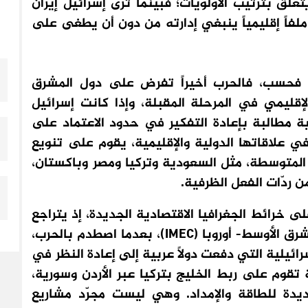
علق بترتيب الأولويات؛ فبينما ترى إسرائيل إيران
 ملفاً إقليمياً ينبغي إدارته من دون أن يطغى على
ة فحسب، فالحرب أخيراً تفرض على دول المشرق
إقليمي في المرحلة المقبلة، وإذا كانت إسرائيل
ة مطالبة بإعادة التفكير في حدود الاعتماد على
في علاقاتها الدولية والإقليمية، يقوم على تنويع
ة المتوسطة، مثل السعودية وتركيا ومصر وباكستان،
من ردّات الفعل الظرفية.
ى خرائط الجغرافيا الاقتصادية الجديدة، إذ يتراجع
الزخم الذي أحاط بالممر الاقتصادي الهندي- الشرق الأوسط- أوروبا (IMEC)، بعدما اصطدم بالحرب،
ائيلية التي دفعت دولاً عربية إلى إعادة النظر في
 تقوم على ربط الخليج بتركيا عبر الأردن وسورية،
يدة للطاقة والإمداد. وهي ليست مجرّد مشاريع