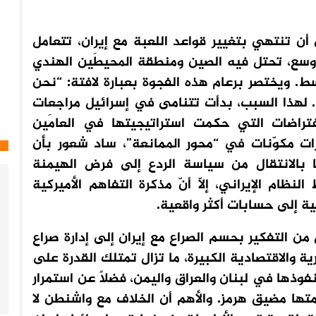
أن تنتهي بتغيير قواعد اللعبة مع إيران، تتعامل
وسع، تحتل فيه الصين ومنطقة المحيطَين الهندي
سط. ويختصر برعام هذه الفجوة بعبارة لافتة: “نحن
لهذا السبب، بدأت تتنامى في إسرائيل مراجعات
فتراضات التي حكمت استراتيجيتها في العامَين
رات مكوّنات في “محور الممانعة”، ساد شعور بأن
 بالانتقال من سياسة الردع إلى فرض الهيمنة
نظام الإيراني، إلّا أنّ مذكرة التفاهم الأميركية
نية إلى حسابات أكثر واقعية.
ن التفكير بحسم الصراع مع إيران إلى إدارة صراع
ة والاقتصادية الكبيرة، ما تزال تمتلك القدرة على
فوذها في لبنان والعراق واليمن، فضلاً عن استمرار
متها مضيق هرمز. والأهم أن الخلاف مع واشنطن لا