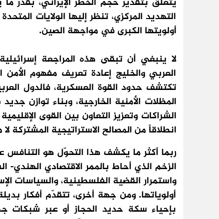
يتعلق بتقدير حجم الخطر الإيراني، بقدر ما يت
التهديد المركزي، تنظر إليها الولايات المتحدة
أولويتها الكبرى في مواجهة الصين.
لا ينبغي أن تبقى هذه المراجعة إسرائيلي
العربي والخليج إعادة تعريف مفهوم الأمن ال
تكتشف حدود القوة العسكرية، فالدول العربي
المظلات الأمنية الخارجية، وبناء توازن جديد 
الشراكات وتعزيز التعاون بين القوى الإقليمي
انطلاقاً من المصالح الاستراتيجية المشتركة لا 
ربما أكثر ما يكشف هذا التحوّل هو التنافس عل
واستمرار القضية الفلسطينية، والسياسات الإسر
أولوياتها. ومن جهة أخرى، تتقدّم أفكار بديلة
بإحياء سكة حديد الحجاز أو عبر شبكات جد