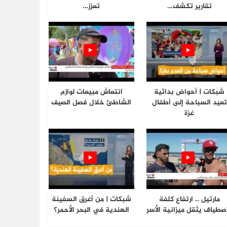
تقارير تكشف…
تعزز…
شبكات | أحواض بدائية
انتعاش مبيعات لوازم
تعيد السباحة إلى أطفال
الشاطئ خلال فصل الصيف
غزة
مارتيل .. ارتفاع كلفة
شبكات | من أغرق السفينة
اصطياف يثقل ميزانية الأسر
الهندية في البحر الأحمر؟