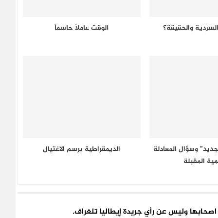
 السردية والحقيقة؟
الوقت عاملاً حاسماً
لجديد” وسؤال المعادلة
الديمقراطية برسم الاغتيال
مية المقبلة
اء اصحابها وليس عن رأي جريدة إيطاليا تلغراف.