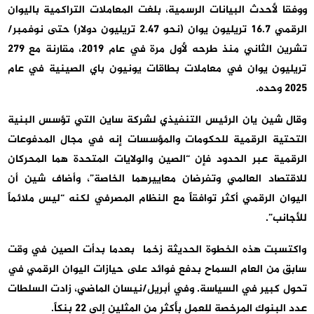
ووفقا ⁠لأحدث البيانات الرسمية، بلغت المعاملات التراكمية باليوان
الرقمي 16.7 تريليون يوان (نحو 2.47 تريليون دولار) حتى نوفمبر/
تشرين الثاني منذ طرحه لأول مرة في عام 2019، مقارنة مع 279
تريليون يوان في معاملات بطاقات يونيون باي الصينية في عام
2025 وحده.
وقال شين يان الرئيس التنفيذي لشركة ساين التي تؤسس البنية
التحتية الرقمية للحكومات والمؤسسات ⁠⁠⁠⁠إنه في مجال المدفوعات
الرقمية عبر الحدود فإن “الصين والولايات المتحدة هما المحركان
للاقتصاد العالمي وتفرضان معاييرهما الخاصة”، وأضاف شين أن
اليوان الرقمي أكثر توافقاً مع النظام المصرفي لكنه “ليس ملائماً
للأجانب”.
واكتسبت هذه الخطوة الحديثة زخما ⁠⁠ ⁠⁠بعدما بدأت الصين في وقت
سابق من العام السماح بدفع فوائد على حيازات ⁠⁠⁠⁠اليوان الرقمي في
تحول كبير في السياسة. وفي أبريل/نيسان الماضي، زادت السلطات
عدد البنوك المرخصة للعمل بأكثر من المثلين إلى 22 بنكاً.