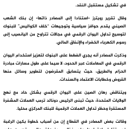
في تشكيل مستقبل النقد.
وقال تقرير رويترز -استنادا إلى المصادر ذاتها- إن بنك الشعب
الصيني يقدم حوافز سياسية وتوجيهات “خلف الكواليس” للبنوك
لتوسيع ⁠⁠⁠⁠تداول اليوان الرقمي في مجالات تتراوح من اليانصيب إلى
رسوم الكهرباء الخضراء والإنفاق المالي.
وذكرت المصادر أنه يجري الضغط على البنوك لتعزيز استخدام اليوان
الرقمي في المعاملات عبر الحدود، لا سيما على طول مسارات مبادرة
الحزام والطريق، حيث يتسابق المقرضون لتطوير وسائل ⁠⁠⁠⁠منها
القروض وخطابات الاعتماد والسندات.
ويتناقض رهان الصين على اليوان الرقمي بشكل حاد مع نهج
الولايات المتحدة، حيث تبنى الرئيس دونالد ترمب العملات المشفرة
المستقرة وحظر تداول العملات الرقمية للبنك المركزي محليا.
وقالت بعض المصادر في القطاع إن من أسباب خطوة بكين الرغبة