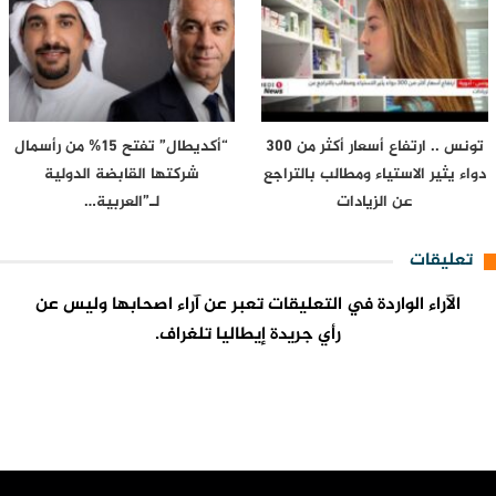
تونس .. ارتفاع أسعار أكثر من 300
“أكديطال” تفتح 15% من رأسمال
دواء يثير الاستياء ومطالب بالتراجع
شركتها القابضة الدولية
عن الزيادات
لـ”العربية…
تعليقات
الآراء الواردة في التعليقات تعبر عن آراء اصحابها وليس عن
رأي جريدة إيطاليا تلغراف.