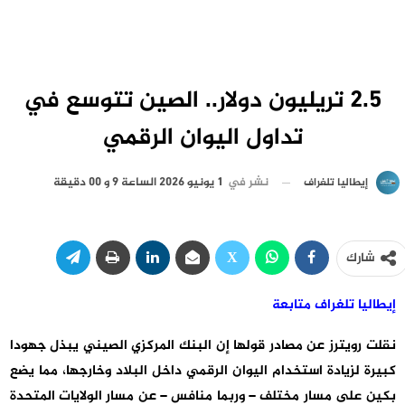
2.5 تريليون دولار.. الصين تتوسع في
تداول اليوان الرقمي
نشر في
1 يونيو 2026 الساعة 9 و 00 دقيقة
إيطاليا تلغراف
شارك
إيطاليا تلغراف متابعة
نقلت رويترز عن مصادر قولها إن البنك المركزي الصيني يبذل جهودا
كبيرة لزيادة استخدام اليوان ⁠⁠⁠⁠الرقمي داخل البلاد وخارجها، مما ⁠⁠⁠⁠يضع
بكين على مسار مختلف – وربما منافس – عن مسار الولايات المتحدة