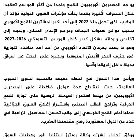
يواجه المصدرون الأوروبيون للقمح واحدا من أكثر المواسم تعقيدا
خلال السنوات الأخيرة بعدما بدأت مؤشرات السوق الدولية تؤكد أن
المغرب الذي تحول منذ 2022 إلى أحد أكبر المشترين للقمح الأوروبي
بسبب توالي سنوات الجفاف وتراجع الإنتاج المحلي، ويتجه إلى
تقليص وارداته بشكل كبير خلال الموسم التسويقي 2026-2027،
وهو ما يهدد بحرمان الاتحاد الأوروبي من أحد أهم منافذه التجارية
في جنوب البحر الأبيض المتوسط ويجبره على البحث عن أسواق
بديلة داخل إفريقيا وآسيا.
ويأتي هذا التحول في لحظة دقيقة بالنسبة لسوق الحبوب
العالمية، حيث تتقاطع عدة عوامل ضاغطة على المصدرين
الأوروبيين، من بينها استمرار الهيمنة الروسية على تجارة القمح
الدولية وتراجع الطلب الصيني واستمرار إغلاق السوق الجزائرية
عمليا أمام القمح الفرنسي إلى جانب تحسن المحاصيل الزراعية في
عدد من الدول المستوردة وفي مقدمتها المغرب.
ووفق تحليل نشرته وكالة رويترز استنادا إلى معطيات السوق