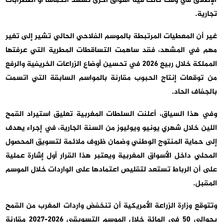
الإطلاق في وقت كانت فيه أسواق أخرى تشهد انكماشا أو اضطرابات
تجارية.
غير أن المعطيات المرتبطة بالموسم الفلاحي الحالي تشير إلى تغير
مهم في المشهد، فقد ساهمت التساقطات المطرية التي عرفتها
المملكة خلال ربيع 2026 في تحسين أوضاع الزراعات الخريفية والرفع
من توقعات إنتاج الحبوب مقارنة بالمواسم السابقة التي اتسمت
بالجفاف الحاد.
وفي هذا السياق، أعلنت السلطات المغربية تعليق استيراد القمح
اللين خلال شهري يونيو ويوليوز من السنة الجارية، في إجراء يهدف
إلى حماية المنتوج الوطني وضمان ظروف ملائمة لتسويق المحصول
المحلي داخل الأسواق المغربية ويعتبر هذا القرار أول إشارة عملية
على أن الرباط تستعد لتقليص اعتمادها على الواردات خلال الموسم
المقبل.
وتتوقع وزارة الزراعة الأمريكية أن تنخفض واردات المغرب من القمح
بحوالي 50 في المائة خلال الموسم التسويقي 2026-2027 مقارنة