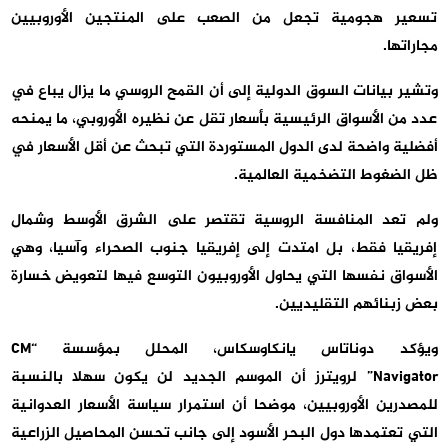
تسعير هجومية تجعل من الصعب على المنتجين الأوروبيين
مجاراتها.
وتشير بيانات السوق الدولية إلى أن القمح الروسي ما يزال يباع في
عدد من الأسواق الرئيسية بأسعار تقل عن نظيره الأوروبي، ما يمنحه
أفضلية واضحة لدى الدول المستوردة التي تبحث عن أقل الأسعار في
ظل الضغوط التضخمية العالمية.
ولم تعد المنافسة الروسية تقتصر على الشرق الأوسط وشمال
إفريقيا فقط، بل امتدت إلى إفريقيا جنوب الصحراء وآسيا، وهي
الأسواق نفسها التي يحاول الأوروبيون التوسع فيها لتعويض خسارة
بعض زبنائهم التقليديين.
ويؤكد دوناتاس يانكاوسكاس، المحلل بمؤسسة “CM
Navigator” لرويترز أن الموسم الجديد لن يكون سهلا بالنسبة
للمصدرين الأوروبيين، موضحا أن استمرار سياسة الأسعار العدوانية
التي تعتمدها دول البحر الأسود إلى جانب تحسن المحاصيل الزراعية