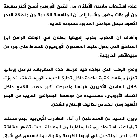
على استيعاب ملايين الأطنان من القمح الأوروبي أصبح أكثر صعوبة
من أي وقت مضى، مشيرا إلى أن المنافسة القادمة من منطقة البحر
الأسود تجعل هوامش المناورة محدودة للغاية.
وأضاف أن المغرب وغرب إفريقيا يظلان في الوقت الراهن أبرز
المناطق التي يعول عليها المصدرون الأوروبيون للحفاظ على جزء من
مبيعاتهم الخارجية.
وفي الوقت الذي تواجه فيه فرنسا هذه الصعوبات، تواصل رومانيا
تعزيز موقعها كقوة صاعدة داخل تجارة الحبوب الأوروبية فقد تجاوزت
خلال العامين الأخيرين فرنسا وأصبحت أكبر مصدر للقمح داخل
الاتحاد الأوروبي، مستفيدة من موقعها الجغرافي القريب من البحر
الأسود ومن انخفاض تكاليف الإنتاج والشحن.
ويرى العديد من المتعاملين أن أداء الصادرات الأوروبية يبدو مختلفا
تماما عند استبعاد رومانيا وبلغاريا من المعادلة، حيث تظهر هشاشة
أكبر لدى المنتجين في أوروبا الغربية مقارنة بمنافسيهم في شرق