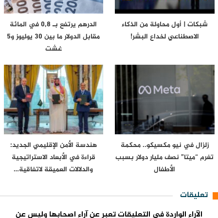
شبكات | أول محاولة من الذكاء
الدرهم يرتفع بـ 0,8 في المائة
الاصطناعي لخداع البشر!
مقابل الدولار ما بين 30 يوليوز و5
غشت
زلزال في نيو مكسيكو.. محكمة
هندسة الأمن الإقليمي الجديد:
تغرم “ميتا” نصف مليار دولار بسبب
قراءة في الأبعاد الاستراتيجية
الأطفال
والدلالات العميقة لاتفاقية…
تعليقات
الآراء الواردة في التعليقات تعبر عن آراء اصحابها وليس عن