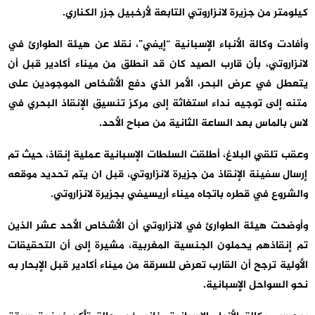
كيلومتر من جزيرة لانزاروتي التابعة لأرخبيل جزر الكناري.
وأفادت وكالة الأنباء الإسبانية “إيفي”، نقلا عن هيئة الطوارئ في
لانزاروتي، بأن قارب الصيد كان قد انطلق من ميناء أكادير قبل أن
يتعطل في عرض البحر، الأمر الذي دفع الأشخاص الموجودين على
متنه إلى توجيه نداء استغاثة إلى مركز تنسيق الإنقاذ البحري في
لاس بالماس بعد الساعة الثانية من صباح الأحد.
وعقب تلقي البلاغ، أطلقت السلطات الإسبانية عملية إنقاذ، حيث تم
إرسال سفينة الإنقاذ من جزيرة لانزاروتي، قبل ان يتم تحديد موقعه
والشروع في قطره باتجاه ميناء أريسيفي بجزيرة لانزاروتي.
وأوضحت هيئة الطوارئ في لانزاروتي أن الأشخاص الأحد عشر الذين
تم إنقاذهم يحملون الجنسية المغربية، مشيرة إلى أن التحقيقات
الأولية ترجح أن القارب تعرض للسرقة من ميناء أكادير قبل الإبحار به
نحو السواحل الإسبانية.