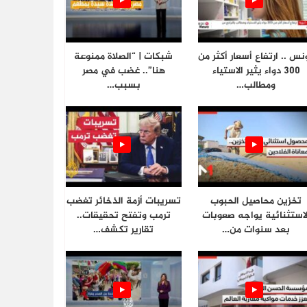
نس .. ارتفاع أسعار أكثر من
شبكات | “الصلاة ممنوعة
300 دواء يثير الاستياء
هنا”.. غضب في مصر
ومطالب…
بسبب…
تخزين محاصيل الحبوب
تسريبات أزمة الذخائر تغضب
لاستثنائية يواجه صعوبات
ترمب وتفتح تحقيقات..
بعد سنوات من…
تقارير تكشف…