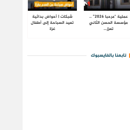
عملية “مرحبا 2026” ..
شبكات | أحواض بدائية
مؤسسة الحسن الثاني
تعيد السباحة إلى أطفال
تعزز…
غزة
تابعنا بالفايسبوك