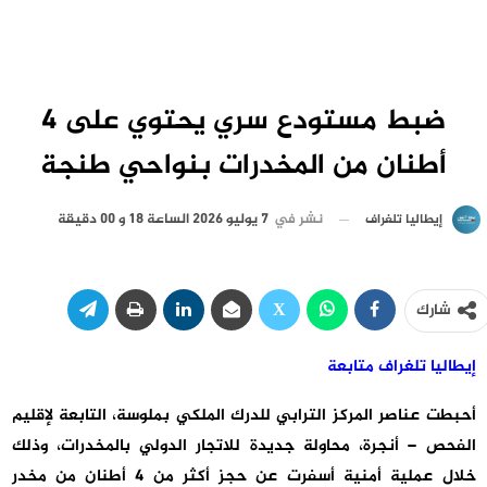
ضبط مستودع سري يحتوي على 4
أطنان من المخدرات بنواحي طنجة
نشر في
7 يوليو 2026 الساعة 18 و 00 دقيقة
إيطاليا تلغراف
شارك
إيطاليا تلغراف متابعة
أحبطت عناصر المركز الترابي للدرك الملكي بملوسة، التابعة لإقليم
الفحص – أنجرة، محاولة جديدة للاتجار الدولي بالمخدرات، وذلك
خلال عملية أمنية أسفرت عن حجز أكثر من 4 أطنان من مخدر