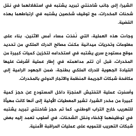
الشيرا، إلى جانب شاحنتي تبريد يشتبه في استغلالهما في نقل
شحنات المخدرات، مع توقيف شخصين يشتبه في ارتباطهما بهذه
القضية.
وجاءت هذه العملية، التي نُفذت مساء أمس الاثنين، بناء على
معلومات وتحريات ميدانية مكنت مصالح الدرك الملكي من تحديد
موقع مستودع سري يشتبه في استخدامه لتخزين كميات كبيرة من
المخدرات، قبل أن تتم مداهمته في إطار عملية أشرفت عليها
القيادة الجهوية للدرك الملكي بطنجة، ضمن الجهود الرامية إلى
مكافحة شبكات الجريمة المنظمة والاتجار الدولي بالمخدرات.
وأسفرت عملية التفتيش المنجزة داخل المستودع عن حجز كمية
كبيرة من مخدر الشيرا، تشير المعطيات الأولية إلى أنها كانت مهيأة
للتهريب خارج التراب الوطني، كما تم حجز شاحنتي تبريد يشتبه
في توظيفهما لإخفاء ونقل الشحنات، في أسلوب تعمد إليه بعض
شبكات التهريب للتمويه على عمليات المراقبة الأمنية.