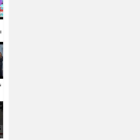
ا
ش
ا