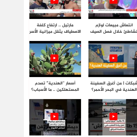
انتعاش مبيعات لوازم
مارتيل .. ارتفاع كلفة
لشاطئ خلال فصل الصيف
الاصطياف يثقل ميزانية الأسر
بكات | من أغرق السفينة
أسعار “الهندية” تصدم
لهندية في البحر الأحمر؟
المستهلكين .. ما الأسباب؟