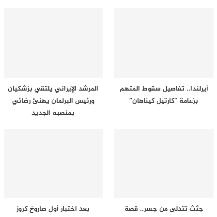
أيرلندا.. تفاصيل سقوط المتهم
المرشد الإيراني يلتقي بزشكيان
بزعامة “كارتيل كيناهان”
ورئيس البرلمان يهنئ رضائي
بمنصبه الجديد
جثث تتدلى من جسر.. قصة
بعد اختبار أول صاروخ كروز