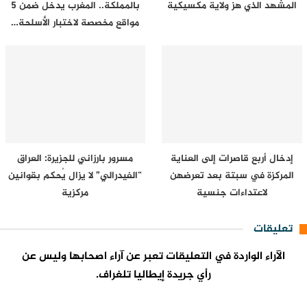
المشهد الذي هز ولاية مكسيكية
بالمملكة.. المغرب يدخل ضمن 5
مواقع مخصصة لاختبار الأسلحة…
إدخال أربع قاصرات إلى العناية
مسرور بارزاني للجزيرة: العراق
المركزة في سبتة بعد تعرضهن
“الفيدرالي” لا يزال يُحكم بقوانين
لاعتداءات جنسية
مركزية
تعليقات
الآراء الواردة في التعليقات تعبر عن آراء اصحابها وليس عن
رأي جريدة إيطاليا تلغراف.