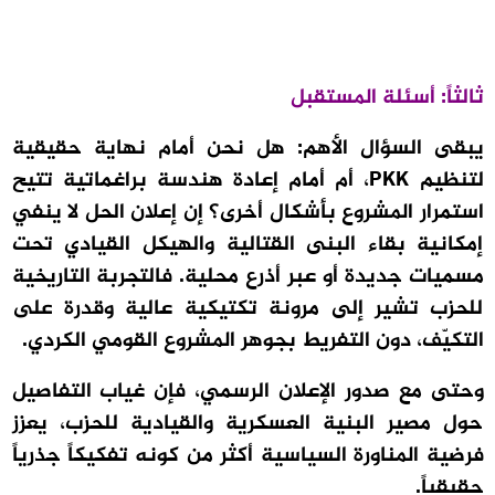
ثالثاً: أسئلة المستقبل
يبقى السؤال الأهم: هل نحن أمام نهاية حقيقية
لتنظيم PKK، أم أمام إعادة هندسة براغماتية تتيح
استمرار المشروع بأشكال أخرى؟ إن إعلان الحل لا ينفي
إمكانية بقاء البنى القتالية والهيكل القيادي تحت
مسميات جديدة أو عبر أذرع محلية. فالتجربة التاريخية
للحزب تشير إلى مرونة تكتيكية عالية وقدرة على
التكيّف، دون التفريط بجوهر المشروع القومي الكردي.
وحتى مع صدور الإعلان الرسمي، فإن غياب التفاصيل
حول مصير البنية العسكرية والقيادية للحزب، يعزز
فرضية المناورة السياسية أكثر من كونه تفكيكاً جذرياً
حقيقياً.