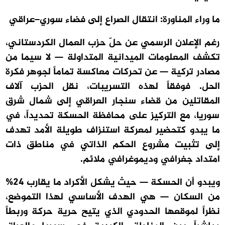
ما وراء المناورة: انتقال الصراع إلى فضاء سوري–عراقي
رغم الإعلان الرسمي عن حلّ حزب العمال الكردستاني،
تكشف المعلومات الميدانية المتداولة — لا سيما من
مصادر تركية — عن تحركات معاكسة تماماً لجوهر فكرة
الحل. فوفقاً لهذه التسريبات، نقل الحزب آلاف
المقاتلين من قضاء سنجار العراقي إلى شمال شرق
سوريا، مع التركيز على محافظة الحسكة تحديداً، في
ما يبدو كتحضير لمعركة استنزاف طويلة الأمد تهدف
إلى تثبيت مشروع الحكم الذاتي في مناطق ذات
امتداد جغرافي وديموغرافي ملائم.
ويبدو أن الحسكة — حيث يشكل الأكراد ما يقارب 24%
من السكان — هي الهدف الأساسي لهذا التموضع،
نظراً لموقعها الحدودي الذي يتيح حرية حركة وربطاً