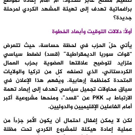
تنظيم مسلح عابر للحدود، أم أمام إعادة تموضع
براغماتية تهدف إلى تهيئة المشهد الكردي لمرحلة
جديدة؟
أولاً: دلالات التوقيت وأبعاد الخطوة
يأتي حلّ الحزب في لحظة حساسة، حيث تتعرض
“قوات سوريا الديمقراطية” (قسد) لضغط سياسي
متزايد لتوضيح علاقتها العضوية بحزب العمال
الكردستاني، الذي تصنفه كل من تركيا والولايات
المتحدة كمنظمة إرهابية. ويُفهم هذا الإعلان في
سياق محاولات تجميل سياسي تهدف إلى إبعاد تهمة
الارتباط بـ PKK عن “قسد”، ومنحها مشروعية أكبر
أمام الفاعلين الإقليميين والدوليين.
لكن لا يمكن إغفال احتمال أن يكون الأمر جزءاً من
عملية إعادة هيكلة للمشروع الكردي تحت مظلة