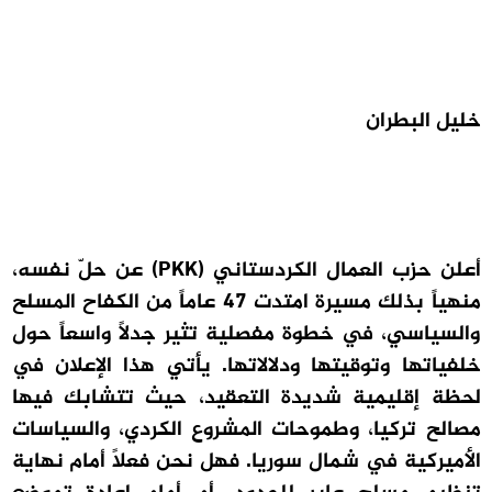
خليل البطران
أعلن حزب العمال الكردستاني (PKK) عن حلّ نفسه،
منهياً بذلك مسيرة امتدت 47 عاماً من الكفاح المسلح
والسياسي، في خطوة مفصلية تثير جدلاً واسعاً حول
خلفياتها وتوقيتها ودلالاتها. يأتي هذا الإعلان في
لحظة إقليمية شديدة التعقيد، حيث تتشابك فيها
مصالح تركيا، وطموحات المشروع الكردي، والسياسات
الأميركية في شمال سوريا. فهل نحن فعلاً أمام نهاية