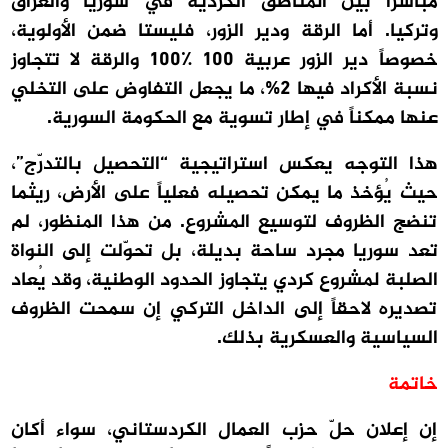
مباشراً بين المناطق الكردية في سوريا والعراق
وتركيا. أما الرقة ودير الزور، فليستا ضمن الأولوية،
خصوصاً دير الزور عربية ١٠٠ ٪١٠٠ والرقة لا تتجاوز
نسبة الأكراد فيها 2%، ما يجعل التفاوض على التخلي
عنها ممكناً في إطار تسوية مع الحكومة السورية.
هذا التوجه يعكس استراتيجية “التحصيل بالتدرّج”،
حيث يُؤخذ ما يمكن تحصيله فعلياً على الأرض، ريثما
تنضج الظروف لتوسيع المشروع. من هذا المنظور، لم
تعد سوريا مجرد ساحة بديلة، بل تحوّلت إلى النواة
الصلبة لمشروع كردي يتجاوز الحدود الوطنية، وقد يُعاد
تصديره لاحقاً إلى الداخل التركي إن سمحت الظروف
السياسية والعسكرية بذلك.
خاتمة
إن إعلان حلّ حزب العمال الكردستاني، سواء أكان