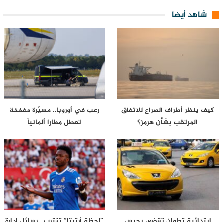
شاهد أيضا
كيف ينظر أطراف الصراع للاتفاق
رعب في أوروبا.. مسيّرة مفخخة
المرتقب بشأن هرمز؟
تعطل مطارا ألمانياً
ابتدائية تطوان تقضي بحبس
“لحظة أرتيتا” تقترب.. رسائل إدارة