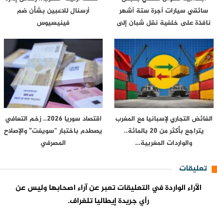
سائقي سيارات أجرة ستة أشهر
أرسنال للاعبين بشأن ضم
نافذة على خلفية نقل شبان إلى
فينيسيوس
محيط…
الفائض التجاري لإسبانيا مع المغرب
اقتصاد سوريا 2026.. زخم التعافي
يتراجع بأكثر من 20 بالمائة..
يصطدم باختبار “سويفت” والإصلاح
والواردات المغربية…
المصرفي
تعليقات
الآراء الواردة في التعليقات تعبر عن آراء اصحابها وليس عن
رأي جريدة إيطاليا تلغراف.