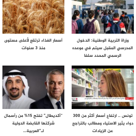
وزراة التربية الوطنية: الدخول
أسعار الغذاء ترتقع لأعلى مستوى
المدرسي المقبل سیتم في موعده
منذ 3 سنوات
الرسمي المحدد سلفا
تونس .. ارتفاع أسعار أكثر من 300
“أكديطال” تفتح 15% من رأسمال
دواء يثير الاستياء ومطالب بالتراجع
شركتها القابضة الدولية
عن الزيادات
لـ”العربية…