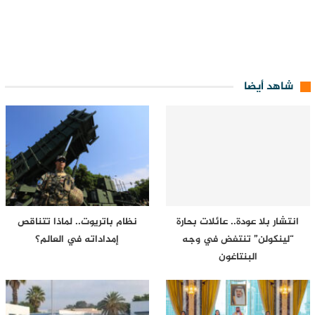
شاهد أيضا
انتشار بلا عودة.. عائلات بحارة
نظام باتريوت.. لماذا تتناقص
“لينكولن” تنتفض في وجه
إمداداته في العالم؟
البنتاغون