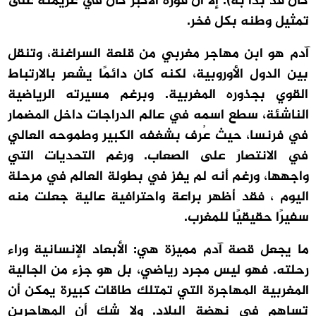
كان قد بدأ به). إلا أن فوزه الأكبر كان في عزيمته على
تمثيل وطنه بكل فخر.
آدم هو ابن مهاجر مغربي من قلعة السراغنة، وتنقل
بين الدول الأوروبية، لكنه كان دائمًا يشعر بالارتباط
القوي بجذوره المغربية. وبرغم مسيرته الرياضية
الناشئة، سطع اسمه في عالم الدراجات داخل المضمار
في فرنسا، حيث عُرف بشغفه الكبير وطموحه العالي
في الانتصار على الصعاب. ورغم التحديات التي
واجهها، ورغم أنه لم يفز في بطولة العالم في مرحلة
اليوم ، فقد أظهر براعة واحترافية عالية جعلت منه
سفيرًا حقيقيًا للمغرب.
ما يجعل قصة آدم مميزة هي: الأبعاد الإنسانية وراء
رحلته. فهو ليس مجرد رياضي، بل هو جزء من الجالية
المغربية المهاجرة التي تمتلك طاقات كبيرة يمكن أن
تساهم في نهضة البلاد. ولا شك أن المهاجرين