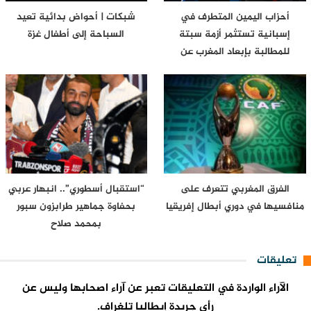
أحزاب اليمين المتطرف في
شبكات | أحواض بدائية تعيد
إسبانية تستثمر أزمة سبتة
السباحة إلى أطفال غزة
للمطالبة بإبعاد المغرب عن
مونديال…
الفرق المغربي تتعرف على
“استقبال أسطوري”.. انبهار عربي
منافسيها في دوري أبطال إفريقيا
بحفاوة جماهير طرابزون سبور
بمحمد صلاح
تعليقات
الآراء الواردة في التعليقات تعبر عن آراء اصحابها وليس عن
رأي جريدة إيطاليا تلغراف.