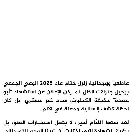
عاطفيا ووجدانيا، زلزل ختام عام 2025 الوعي الجمعي
برحيل جنرالات الظل. لم يكن الإعلان عن استشهاد “أبو
عبيدة” حذيفة الكحلوت، مجرد خبر عسكري، بل كان
لحظة كشف إنسانية ممعنة في الألم.
لقد سقط اللثام أخيرا، لا بفعل استخبارات العدو، بل
برغبة الشهادة التي اختارت أن ترينا الوجه الذي طالما