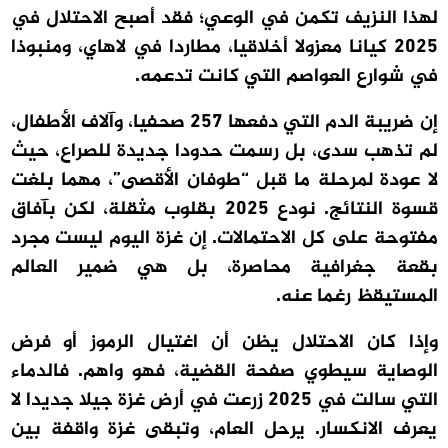
لهذا النزيف تكمن في الوعي؛ فقد أصبح الاحتلال في
2025 كيانا معزولا أخلاقيا، مطاردا في لاهاي، ومنبوذا
في شوارع العواصم التي كانت تدعمه.
إن ضريبة الدم التي دفعها 257 صحفيا، وآلاف الأطفال،
لم تذهب سدى، بل رسمت حدودا جديدة للصراع، حيث
لا عودة لمرحلة ما قبل “طوفان الأقصى”، مهما بلغت
قسوة النتائج. نودع 2025 بقلوب مثقلة، لكن بآفاق
مفتوحة على كل الاحتمالات. إن غزة اليوم ليست مجرد
بقعة جغرافية محاصرة، بل هي ضمير العالم
المستيقظ رغما عنه.
وإذا كان الاحتلال يظن أن اغتيال الرموز أو فرض
الوصاية سيطوي صفحة القضية، فهو واهم. فالدماء
التي سالت في 2025 زرعت في أرض غزة جيلا جديدا لا
يعرف الانكسار. يرحل العام، وتبقى غزة واقفة بين