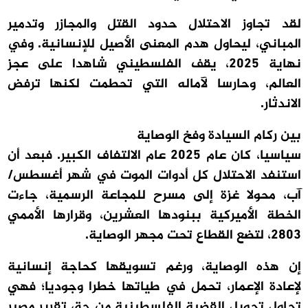
لقد تجاوز الاحتلال حدود القتل والمجازر وتدمير
المباني، ليحاول هدم المعنى الأصيل للإنسانية. وفي
نهاية 2025، يقف الفلسطيني شاهدا على عجز
العالم، وحارسا لآماله التي تحطمت لكنها ترفض
الاندثار.
بين ركام السيادة وفخ الوصاية
سياسيا، كان عام 2025 عام الالتفاف الكبير. فبعد أن
استنفد الاحتلال كل أدوات الموت في شهر أغسطس/
آب، محولا غزة إلى مسرح للمجاعة الرسمية، جاءت
الخطة الأميركية ببنودها العشرين، وقرارها الأممي
2803، لتضع القطاع تحت مجهر الوصاية.
إن هذه الوصاية، ورغم تسويقها كحاجة إنسانية
لإعادة الإعمار، تحمل في طياتها خطرا وجوديا؛ فهي
تحاول تحويل القضية الفلسطينية من حق تقرير مصير