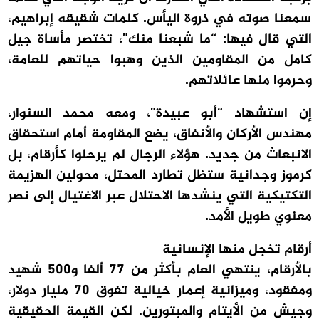
سمعنا صوته في ذروة اليأس. كلمات شقيقه إبراهيم،
التي قال فيها: “ما شبعنا منك”، تختصر مأساة جيل
كامل من المقاومين الذين وهبوا حياتهم للعامة،
وحرموا منها عائلاتهم.
إن استشهاد “أبو عبيدة”، ومعه محمد السنوار،
مهندس الأركان والأنفاق، يضع المقاومة أمام استحقاق
الانبعاث من جديد. هؤلاء الرجال لم يرحلوا كأرقام، بل
كرموز وجدانية ستظل تطارد المحتل، محولين الهزيمة
التكتيكية التي ينشدها الاحتلال عبر الاغتيال إلى نصر
معنوي طويل الأمد.
أرقام تخجل منها الإنسانية
بالأرقام، ينتهي العام بأكثر من 77 ألفا و500 شهيد
ومفقود، وميزانية إعمار خيالية تفوق 70 مليار دولار،
وجيش من الأيتام والمبتورين. لكن القيمة الحقيقية