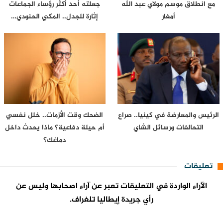
مع انطلاق موسم مولاي عبد الله
جعلته أحد أكثر رؤساء الجماعات
أمغار
إثارة للجدل.. المكي الحنودي…
الرئيس والمعارضة في كينيا.. صراع
الضحك وقت الأزمات.. خلل نفسي
التحالفات ورسائل الشاي
أم حيلة دفاعية؟ ماذا يحدث داخل
دماغك؟
تعليقات
الآراء الواردة في التعليقات تعبر عن آراء اصحابها وليس عن
رأي جريدة إيطاليا تلغراف.