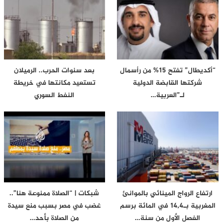
“أكديطال” تفتح 15% من رأسمال
بعد سنوات الحرب.. الرميلان
شركتها القابضة الدولية
تستعيد مكانتها في خريطة
لـ”العربية…
النفط السوري
ارتفاع الرواج المينائي بالموانئ
شبكات | “الصلاة ممنوعة هنا”..
المغربية بـ14,4 في المائة برسم
غضب في مصر بسبب منع سيدة
الفصل الأول من سنة…
من الصلاة بأحد…