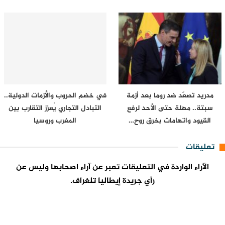
مدريد تصعّد ضد روما بعد أزمة
في خضم الحروب والأزمات الدولية..
سبتة.. مهلة حتى الأحد لرفع
التبادل التجاري يُعزز التقارب بين
القيود واتهامات بخرق روح…
المغرب وروسيا
تعليقات
الآراء الواردة في التعليقات تعبر عن آراء اصحابها وليس عن
رأي جريدة إيطاليا تلغراف.