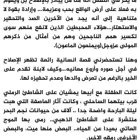
ما يحز في النفس أنه منا من يبادر بالإصلاح بل ويقوم
به فعلا على أرض الواقع بحب وعزيمة… وإرادة بقوة لا
متناهية إلى أنه يجد من الآخرين الصد والتحقير
والاستهتار…هؤلاء المحبطين الذين لانفع منهم سوى
تكسير همم الناجحين وهم من أمثال من ذكرهم
المولى عزوجل(ويمنعون الماعون
).
وهنا تستحضرني قصة انسانية رائعة تظهر الإصلاح
في أجل صوره وأروع معانيه…وكيف لابنة تقدم على
الخير بالرغم من تعرض والدها وعدم تحفيزه لها
.
كانت الطفلة مع أبيها يمشيان على الشاطئ الرملي
قرب بيتهما الساحلي ، وكانت آثار العاصفة التي هبت
ليلة البارحة واضحة جدا .. آلاف من حيوانات نجم البحر
منتشرة على الشاطئ الذهبي.. رمى بها الموج
العاتي بعيدا عن المياه.. البعض منها ميت، والبعض
الآخرفي رمقه الاخير
.