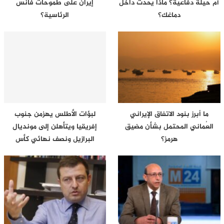
أم حيلة دفاعية؟ ماذا يحدث داخل
إيران على طموحات فانس
دماغك؟
الرئاسية؟
ما أبرز بنود الاتفاق الإيراني
لبؤات الأطلس يهزمن جنوب
العُماني المحتمل بشأن مضيق
إفريقيا ويتأهلن إلى مونديال
هرمز؟
البرازيل ونصف نهائي كأس
إفريقيا…