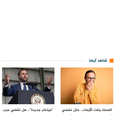
شاهد أيضا
الضحك وقت الأزمات.. خلل نفسي
“فيتنام جديدة”.. هل تقضي حرب