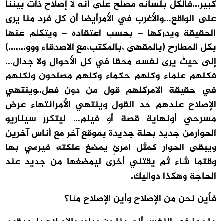
كبير…فالكل بلسانه مصلح على أنه لا إصلاح ذات بيننا
على الواقع…والأغرب في الأمرأيضا أن كل فرد منا يرى
الحقيقة ويدركها – بحسب اعتقاده – ويتكلم عنها
بكل المطارح (بالمقهى ،بالمكتب،مع الاصدقاء ووو…….)
إلى حيث يرى نفسه محقا في كل الأحوال ولا جدال…
فكلهم علماء وكلهم حكماء وكلهم مصلحون ولكنهم
في حقيقة الامركلهم قول من دون فعل..وينتهي
الإصلاح عندهم حد القول وينتهي الأمرانتهاء عرض
مسرحي أونهاية قصة أو فيلم… ليتكرر سيناريو
الحوارمن جديد بحلة جديدة بموقع آخر مع أناس آخرين
ويبقى الحوار كمثل امرئٍ يمضغ علكته فيرمي بها
وقتما شاء ثم يقتني أخرى ليمضغها من جديد عند
الحاجة وهكذا دواليك
.
فأين نحن من الإصلاح وأين الإصلاح منا؟