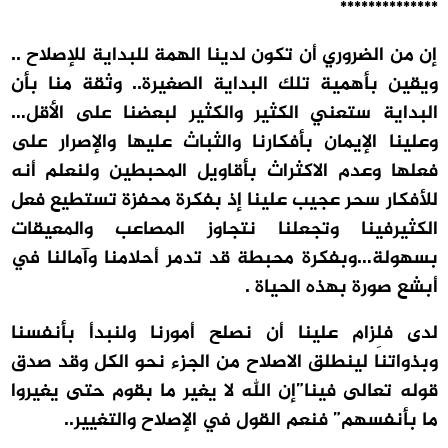
**************
إن من الضروري أن تكون لدينا الهمة للبداية للإصلاح ..
ويقين بأهمية تلك البداية الصغيرة.. وثقة منا بأن
البداية ستعني الكثير والكثير لبعضنا على الأقل…
وعلينا الإيمان بأفكارنا والثباث عليها والإصرار على
فعلها وعدم الاكثراث بأقاويل المحبطين ولنعلم أنه
للأفكار سحر عجيب علينا إذ بفكرة محفزة تستطيع فعل
الكثيرفينا وتجعلنا نتجاوز المصاعب والمعيقات
بسهولة…وبفكرة محبطة قد تدمر أحلامنا وآمالنا في
أبشع صورة بهذه الحياة
.
لدى فلِزام علينا أن نصلح أمورنا ولنبدأ بأنفسنا
وبذواتنا لينطلق الاصلاح من الجزء نحو الكل وقد صدق
قوله تعالى فينا”إن الله لا يغير ما بقوم حتى يغيروا
ما بأنفسهم” فنعم القول في الإصلاح والتغيير.
.