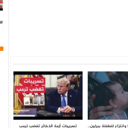
ال
وانتزاع للطفلة ببرلين..
تسريبات أزمة الذخائر تغضب ترمب