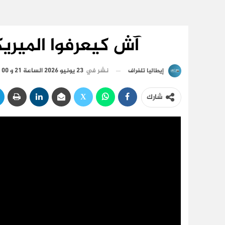
آش كيعرفوا الميري
نشر في
23 يونيو 2026 الساعة 21 و 00 دقيقة
إيطاليا تلغراف
شارك