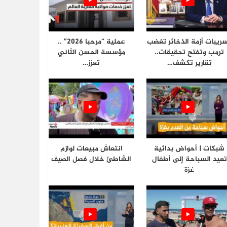
ريبات أزمة الذخائر تغضب
عملية “مرحبا 2026” ..
ترمب وتفتح تحقيقات..
مؤسسة الحسن الثاني
تقارير تكشف…
تعزز…
شبكات | أحواض بدائية
انتعاش مبيعات لوازم
تعيد السباحة إلى أطفال
الشاطئ خلال فصل الصيف
غزة