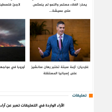
يحذر: الغلاء مستمر والنمو لم ينعكس
لاجئ فلسطيني
على معيشة…
غارديان: أزمة سبتة تختبر رهان سانشيز
أوروبا في مواجه
على إسبانيا المستقلة
تعليقات
الآراء الواردة في التعليقات تعبر عن آر