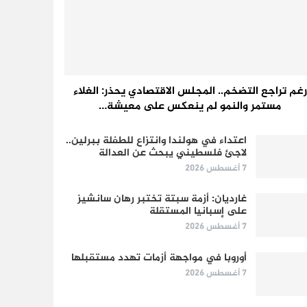
رغم تراجع التضخم.. المجلس الاقتصادي يحذر: الغلاء
مستمر والنمو لم ينعكس على معيشة…
اعتداء في هولندا وانتزاع للطفلة ببرلين..
لاجئ فلسطيني يبحث عن العدالة
7 أغسطس 2026
غارديان: أزمة سبتة تختبر رهان سانشيز
على إسبانيا المستقلة
7 أغسطس 2026
أوروبا في مواجهة أزمات تهدد مستقبلها
7 أغسطس 2026