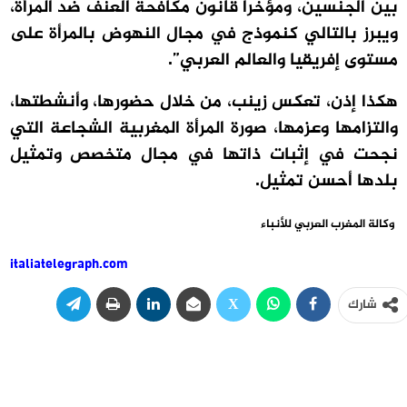
بين الجنسين، ومؤخرا قانون مكافحة العنف ضد المرأة،
ويبرز بالتالي كنموذج في مجال النهوض بالمرأة على
مستوى إفريقيا والعالم العربي”.
هكذا إذن، تعكس زينب، من خلال حضورها، وأنشطتها،
والتزامها وعزمها، صورة المرأة المغربية الشجاعة التي
نجحت في إثبات ذاتها في مجال متخصص وتمثيل
بلدها أحسن تمثيل.
وكالة المغرب العربي للأنباء
italiatelegraph.com
شارك