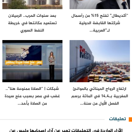
“أكديطال” تفتح 15% من رأسمال
بعد سنوات الحرب.. الرميلان
شركتها القابضة الدولية
تستعيد مكانتها في خريطة
لـ”العربية…
النفط السوري
ارتفاع الرواج المينائي بالموانئ
شبكات | “الصلاة ممنوعة هنا”..
المغربية بـ14,4 في المائة برسم
غضب في مصر بسبب منع سيدة
الفصل الأول من سنة…
من الصلاة بأحد…
تعليقات
الآراء الواردة في التعليقات تعبر عن آراء اصحابها وليس عن