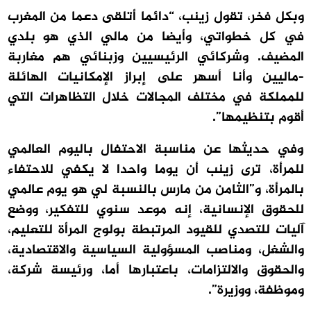
وبكل فخر، تقول زينب، “دائما أتلقى دعما من المغرب
في كل خطواتي، وأيضا من مالي الذي هو بلدي
المضيف. وشركائي الرئيسيين وزبنائي هم مغاربة
-ماليين وأنا أسهر على إبراز الإمكانيات الهائلة
للمملكة في مختلف المجالات خلال التظاهرات التي
أقوم بتنظيمها”.
وفي حديثها عن مناسبة الاحتفال باليوم العالمي
للمرأة، ترى زينب أن يوما واحدا لا يكفي للاحتفاء
بالمرأة، و”الثامن من مارس بالنسبة لي هو يوم عالمي
للحقوق الإنسانية، إنه موعد سنوي للتفكير، ووضع
آليات للتصدي للقيود المرتبطة بولوج المرأة للتعليم،
والشغل، ومناصب المسؤولية السياسية والاقتصادية،
والحقوق والالتزامات، باعتبارها أما، ورئيسة شركة،
وموظفة، ووزيرة”.