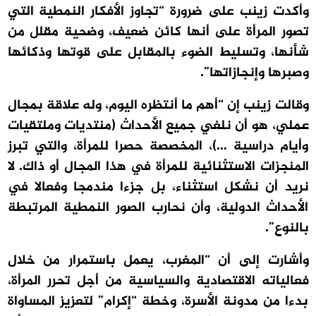
وأكدت زينب على ضرورة “تجاوز الأفكار النمطية التي
تصور المرأة على أنها كائن ضعيف، وضحية مقلل من
شأنها، وتسليط الضوء بالمقابل على قوتها وذكائها
وصبرها وإنجازاتها”.
وقالت زينب إن “أهم ما أنتظره اليوم، وله علاقة بمجال
عملي، هو أن نلغي جميع الأحداث (منتديات وملتقيات
وأيام دراسية …)، المخصصة حصرا للمرأة، والتي تبرز
المنجزات الاستثنائية للمرأة في هذا المجال أو ذاك. لا
نريد أن نشكل استثناء، بل جزءا مندمجا وفعالا في
الأحداث الدولية، وأن نحارب الصور النمطية المرتبطة
بالنوع”.
وأشارت إلى أن “المغرب، يعمل باستمرار من خلال
فعالياته الاقتصادية والسياسية من أجل تحرر المرأة،
بدءا من مدونة الأسرة، وخطة “إكرام” لتعزيز المساواة