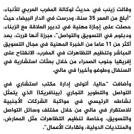
وقالت زينب في حديث لوكالة المغرب العربي للأنباء،
“أبلغ من العمر 35 سنة، ودرست في الدار البيضاء حيث
حصلت على إجازة مهنية في تدبير العلاقة مع الزبناء،
ودبلوم في التسويق والتواصل”، مبرزة أنها قررت، بعد
أكثر من 11 عاما من الخبرة المهنية في مجال التسويق
المباشر وتنظيم التظاهرات في المغرب، الانفتاح على
إفريقيا جنوب الصحراء من خلال بعثات استشارية في
السنغال وطوغو وأخيرا في مالي.
وأضافت “حاليا، أتولى إدارة مكتب استشاري في
التواصل والتطوير التجاري (بينافريكا) الذي يتمثل
نشاطه الرئيسي في مواكبة الشركات الأجنبية
للاستقرار في مالي من خلال مختلف وسائل التواصل
والتسويق، وخاصة تنظيم التظاهرات مثل المعارض،
والمنتديات الدولية، ولقاءات الأعمال”.