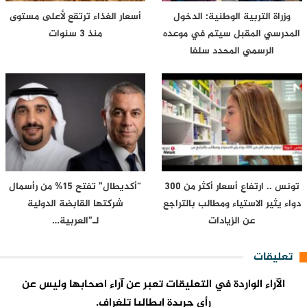
وزراة التربية الوطنية: الدخول
أسعار الغذاء ترتقع لأعلى مستوى
المدرسي المقبل سیتم في موعده
منذ 3 سنوات
الرسمي المحدد سلفا
تونس .. ارتفاع أسعار أكثر من 300
“أكديطال” تفتح 15% من رأسمال
دواء يثير الاستياء ومطالب بالتراجع
شركتها القابضة الدولية
عن الزيادات
لـ”العربية…
تعليقات
الآراء الواردة في التعليقات تعبر عن آراء اصحابها وليس عن
رأي جريدة إيطاليا تلغراف.