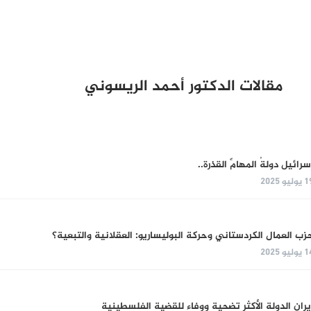
مقالات الدكتور أحمد الريسوني
سرائيل دولةُ المهامِّ القذرة..
وليو 2025
زب العمال الكردستاني وحركة البوليساريو: العقلانية والتبعية؟
وليو 2025
يران الدولة الأكثر تضحية ووفاء للقضية الفلسطينية