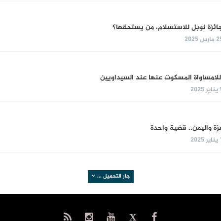
ائزة نوبل للاستسلام، من يستحقها؟
مارس 2025
للامساواة المسكوت عنها عند السيداويين
ر 2025
زة واليمن.. قضية واحدة
ر 2025
جار التحميل ...