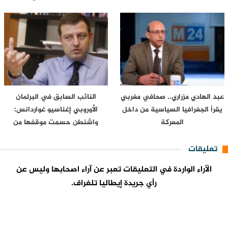
إفريقيا…
عبد الهادي مزراري.. صحافي مغربي
النائب السابق في البرلمان
يقرأ الجغرافيا السياسية من داخل
الأوروبي إغناسيو غواردانس:
المعركة
واشنطن حسمت موقفها من
سبتة…
تعليقات
الآراء الواردة في التعليقات تعبر عن آراء اصحابها وليس عن
رأي جريدة إيطاليا تلغراف.