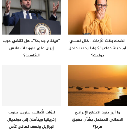
الضحك وقت الأزمات.. خلل نفسي
“فيتنام جديدة”.. هل تقضي حرب
أم حيلة دفاعية؟ ماذا يحدث داخل
إيران على طموحات فانس
دماغك؟
الرئاسية؟
ما أبرز بنود الاتفاق الإيراني
لبؤات الأطلس يهزمن جنوب
العُماني المحتمل بشأن مضيق
إفريقيا ويتأهلن إلى مونديال
هرمز؟
البرازيل ونصف نهائي كأس