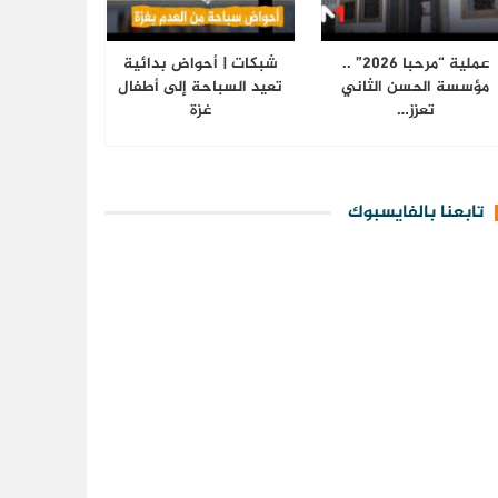
عملية “مرحبا 2026” ..
شبكات | أحواض بدائية
مؤسسة الحسن الثاني
تعيد السباحة إلى أطفال
تعزز…
غزة
تابعنا بالفايسبوك