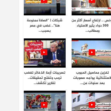
نس .. ارتفاع أسعار أكثر من
شبكات | “الصلاة ممنوعة
300 دواء يثير الاستياء
هنا”.. غضب في مصر
ومطالب…
بسبب…
تخزين محاصيل الحبوب
تسريبات أزمة الذخائر تغضب
لاستثنائية يواجه صعوبات
ترمب وتفتح تحقيقات..
بعد سنوات من…
تقارير تكشف…