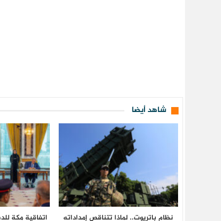
شاهد أيضا
نظام باتريوت.. لماذا تتناقص إمداداته
اتفاقية مكة للد