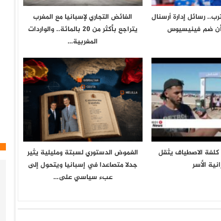
رب.. رسائل إدارة أرسنال
الفائض التجاري لإسبانيا مع المغرب
أن ضم فينيسيوس
يتراجع بأكثر من 20 بالمائة.. والواردات
المغربية…
ع كلفة الاصطياف يثقل
الغموض الدستوري لسبتة ومليلية يثير
انية الأسر
جدلا متصاعدا في إسبانيا ويتحول إلى
عبء سياسي على…