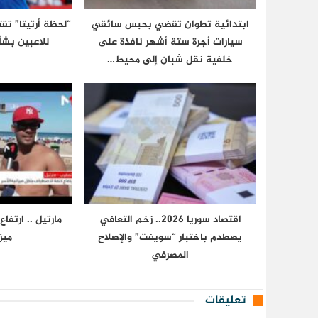
ابتدائية تطوان تقضي بحبس سائقي
“لحظة أرتيتا” تقت
سيارات أجرة ستة أشهر نافذة على
للاعبين بش
خلفية نقل شبان إلى محيط…
اقتصاد سوريا 2026.. زخم التعافي
مارتيل .. ارتفا
يصطدم باختبار “سويفت” والإصلاح
ميز
المصرفي
تعليقات