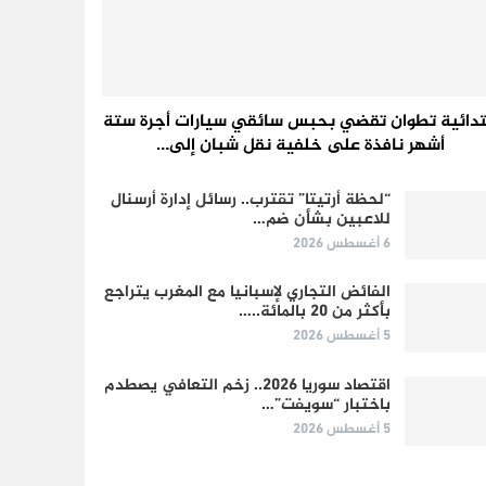
تدائية تطوان تقضي بحبس سائقي سيارات أجرة ستة
أشهر نافذة على خلفية نقل شبان إلى…
“لحظة أرتيتا” تقترب.. رسائل إدارة أرسنال
للاعبين بشأن ضم…
6 أغسطس 2026
الفائض التجاري لإسبانيا مع المغرب يتراجع
بأكثر من 20 بالمائة..…
5 أغسطس 2026
اقتصاد سوريا 2026.. زخم التعافي يصطدم
باختبار “سويفت”…
5 أغسطس 2026