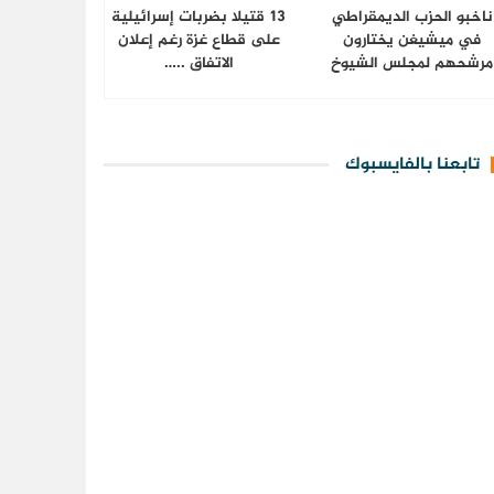
ناخبو الحزب الديمقراطي
13 قتيلا بضربات إسرائيلية
في ميشيغن يختارون
على قطاع غزة رغم إعلان
مرشحهم لمجلس الشيوخ
الاتفاق ..…
تابعنا بالفايسبوك