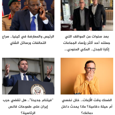
بعد سنوات من المواقف التي
الرئيس والمعارضة في كينيا.. صراع
جعلته أحد أكثر رؤساء الجماعات
التحالفات ورسائل الشاي
إثارة للجدل.. المكي الحنودي…
الضحك وقت الأزمات.. خلل نفسي
“فيتنام جديدة”.. هل تقضي حرب
أم حيلة دفاعية؟ ماذا يحدث داخل
إيران على طموحات فانس
دماغك؟
الرئاسية؟