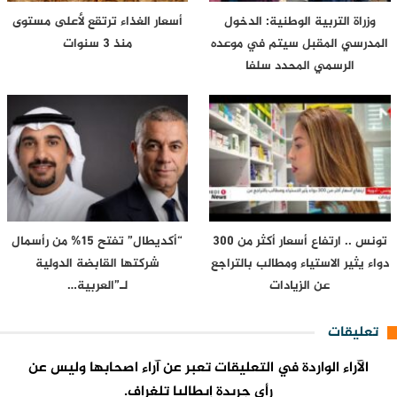
وزراة التربية الوطنية: الدخول
أسعار الغذاء ترتقع لأعلى مستوى
المدرسي المقبل سیتم في موعده
منذ 3 سنوات
الرسمي المحدد سلفا
تونس .. ارتفاع أسعار أكثر من 300
“أكديطال” تفتح 15% من رأسمال
دواء يثير الاستياء ومطالب بالتراجع
شركتها القابضة الدولية
عن الزيادات
لـ”العربية…
تعليقات
الآراء الواردة في التعليقات تعبر عن آراء اصحابها وليس عن
رأي جريدة إيطاليا تلغراف.