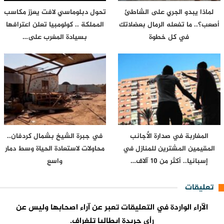
لماذا يبدو الجري على الشاطئ
تحول دبلوماسي لافت يعزز مكاسب
أصعب؟.. ما تفعله الرمال بعضلاتك
المملكة .. كولومبيا تعلن اعترافها
في كل خطوة
بسيادة المغرب على…
المغاربة في صدارة الأجانب
في جبرة الشيخ بشمال كردفان..
المقيمين المشترين للمنازل في
محاولات لاستعادة الحياة وسط دمار
إسبانيا.. أكثر من 10 آلاف…
واسع
تعليقات
الآراء الواردة في التعليقات تعبر عن آراء اصحابها وليس عن
رأي جريدة إيطاليا تلغراف.