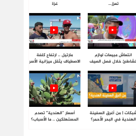
تعزز…
غزة
انتعاش مبيعات لوازم
مارتيل .. ارتفاع كلفة
لشاطئ خلال فصل الصيف
الاصطياف يثقل ميزانية الأسر
بكات | من أغرق السفينة
أسعار “الهندية” تصدم
لهندية في البحر الأحمر؟
المستهلكين .. ما الأسباب؟