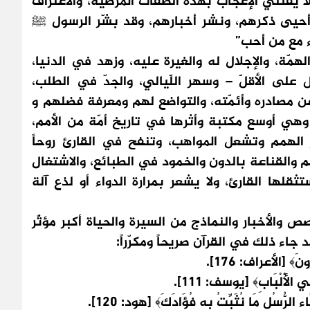
 يفتني الإعجاب بهذه الصفات المرضية، والاعتراف
أحيى ذكرهم، ونشر أخبارهم، وقد بشّر الرسول ﷺ
رء مع من أحب”
همّة، والإجلال له والغيرة عليه، وزهد في الدنيا،
على الأقلّ – وسهر اللّيالي، والجدّ في الطلب،
عن مصادره وأئمّته، والتواضع لهم ومعرفة فضلهم و
هي أوسع مكتبة وأثرها في تاريخ أمّة من الأمم،
ير الهمم وتشعل المواهب، وتنفح في القارئ روحاً
م والقناعة بالدون والخمود في الطبائع، والاشتغال
لها القارئ، ولا يشعر بمرارة الدواء أو لذع آلة
 والأخبار والنماذج من السيرة والحياة أكبر مؤثّر
اء ذلك في القرآن صريحاً ومكرّراً:
﴾ [الأعراف: 176].
الْأَلْبَابِ﴾ [يوسف: 111].
لرُّسُلِ مَا نُثَبِّتُ بِهِ فُؤَادَكَ﴾ [هود: 120].