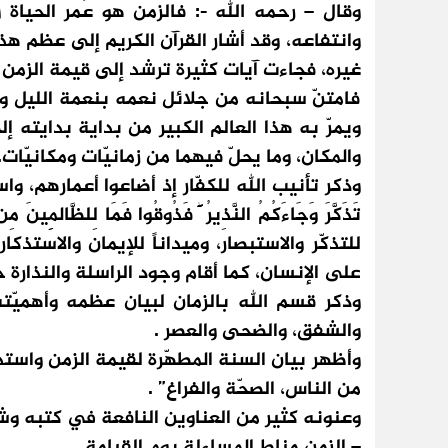
وقال – رحمه الله -: فالزمن هو عُمر الحياة
وانتفاعه، وقد أشار القرآن الكريم إلى عظم هذا
غيره، فجاءت آيات كثيرة ترشد إلى قيمة الزمن ور
فامتنّ سبحانه من جلائل نعمه بنعمة الليل وا
ويمرّ به هذا العالم الكبير من بداية بدايته إ
والمكان، وما يحلّ فيهما من زمانيّات ومكانيّات.
وذكر تأنيب الله للكفّار إذ أضاعوا أعمارهم، واستدلّ بقو
للتذكّر والاستبصار، وميداناً للإيمان والاستذكا
على الإنسان، كما أقام وجود الراسلة والنذارة حج
وذكر قسم الله بالزمان لبيان عظمه وأهميّته،
والشفق، والضحى والعصر .
وأظهر بيان السنة المطهّرة لقيمة الزمن واست
من الناس، الصحّة والفراغ” .
وعنونه كثير من العناوين النافعة في كتبه و
– الزمن مناط المساءلة يوم القيامة.