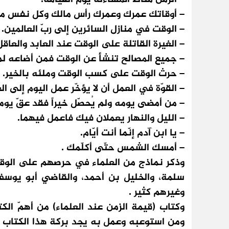
– أوقاتك عمرك وعمرك رأس مالك وكل نفس م
– الوقت في منازل السائرين إلى ربّ العالمين.
– الغيرة القاتلة على الوقت عند العابد والعاقل
– جميع المصالح تنشأ عن الوقت فمن أضاعه لم 
– حرث الوقت على كسب الوقت وملئه بالخير.
– القوّة في العمل أن لا يؤخّر عمل اليوم إلى ال
– من أمضى يومه ولم يُحصّل خيراً فقد عقّ يو
– الليل والنهار يعملان فيك فاعمل فيهما.
– يا ابن آدم إنّما أنت أيّام.
– أمسك الشمس حتّى أكلّمك .
وذكر نماذج من العلماء في حرصهم على الوقت 
سلمة، والخليل بن أحمد، والقاضي أبو يوسف
وغيرهم كثير .
وكتاب (قيمة الزمن عند العلماء) من أهمّ ال
ومن استوعبه وعمل به يجد بركة هذا الكتاب 