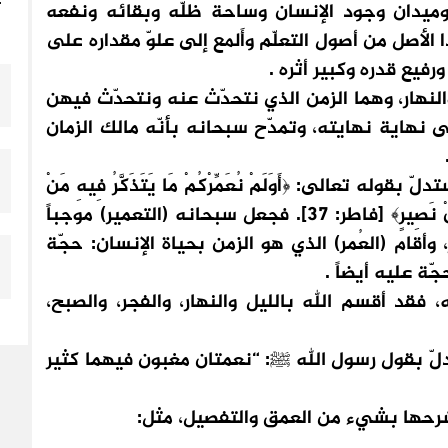
غ
 وميدان وجود الإنسان وساحة ظلّه وبقائه ونفعه
 الأصل من أصول التعلّم وأَلمع إلى علوّ مقداره على
فيع قدره وكبير أثره .
لنهار، وهما الزمن الذي نتحدّث عنه ونتحدّث فيهن
لى نهاية نهايته، وتمدّح سبحانه بأنّه مالك الزمان
له تعالى: ﴿أَوَلَمْ نُعَمِّرْكُمْ مَا يَتَذَكَّرُ فِيهِ مَنْ
تَذَكَّرَ وَجَاءَكُمُ النَّذِيرُ ۖ فَذُوقُوا فَمَا لِلظَّالِمِينَ مِنْ نَصِيرٍ﴾ [فاطر: 37]. فجعل سبحانه (التعمير) موجباً
ر، وأقام (العُمر) الذي هو الزمن بحياة الإنسان: حجّة
ّة عليه أيضاً .
 فقد أقسم الله بالليل والنهار، والفجر، والصبح،
دلّ بقول رسول الله ﷺ: “نعمتان مغبون فيهما كثير
شرحها بشيء من العمق والتفصيل، مثل: