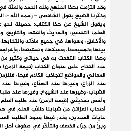
وقد التزمت بهذا المنهج ولله الحمد والمنّة في 
وذكّرنا الشيخ بقول الشافعي – رحمه الله -: ال
ويقول الشيخ عن هذا الكتاب: حصيلة نحو
العلم: التفسير، والحديث والفقه، والتاريخ، وال
والأخلاق، وسواها، في جميع مادّته وانتخابها،
بينها وتمحيصها، وسبكها، وتحقيقها، وإخراجه
وهذا الكتاب انتفعت به في حياتي وكثير من طل
عبد الفتاح على عنوان الكتاب (قيمة الزمن) ف
المعاني والمواضع تتجاذب الكلام فيها، فللزمن 
عند الزراع، وغيرها عند الصنّاع، وغيرها عن
الشباب، وغيرها عند الشيوخ، وغيرها عند طلبة 
وأخصّ بحديثي (قيمة الزمن) عند طلبة العلم و
أصحاب العزائن من شبابنا طلّاب العلم في هذه
غايات المجدّين، ونَدَر فيها وجود الطلبة الم
وبرزَ من جرّاء الضعف والتأخّر في صفوف أهل ال