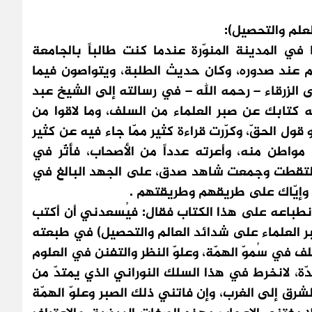
علم والتحصيل):
في المدينة المنوّرة عندما كنت طالباً بالجامعة
لم عند صدوره، وكان حديث الطلبة، ويتواصون فيما
الزرقاء – رحمه الله – في رسالته إلى الشيخ عبد
 كتابك عن صبر العلماء من السلف، وما لاقوا من
ل الحقّ، وكرّرت قراءة كثير ممّا جاء فيه عن كثير
طن منه، وأعرته عدداً من الأصحاب، فأثّر في
 التقطت وجمعت شاهد صدق، على الجهد البالغ في
ي وإيّاك على طريقهم وطريقتهم .
انطباعه على هذا الكتاب فقال: فيُسعدني أن أكتب
العلماء على شدائد العالم والتحصيل) في طبعته
سلف في سُموّ الهمّة، وعلوّ النظر والتفنن في العلوم
دّة، لانخرط في هذا السلك النوراني الذي يمتدّ من
لشرق إلى الغرب، وإن فاتني ذلك الصبر وعلوّ الهمّة