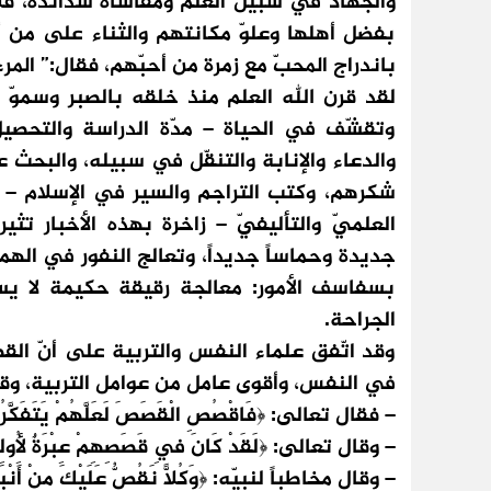
والجهاد في سبيل العلم ومقاساة شدائده، فلا
بفضل أهلها وعلوّ مكانتهم والثناء على من 
باندراج المحبّ مع زمرة من أحبّهم، فقال:” الم
لقد قرن الله العلم منذ خلقه بالصبر وسموّ ال
وتقشّف في الحياة – مدّة الدراسة والتحصيل 
والدعاء والإنابة والتنقّل في سبيله، والبحث 
شكرهم، وكتب التراجم والسير في الإسلام – و
العلميّ والتأليفيّ – زاخرة بهذه الأخبار تث
جديدة وحماساً جديداً، وتعالج النفور في الهم
بسفاسف الأمور: معالجة رقيقة حكيمة لا يستثق
الجراحة.
وقد اتّفق علماء النفس والتربية على أنّ القصص
في النفس، وأقوى عامل من عوامل التربية، وقد ج
– فقال تعالى: ﴿فَاقْصُصِ الْقَصَصَ لَعَلَّهُمْ يَتَفَكَّرُونَ
– وقال تعالى: ﴿لَقَدْ كَانَ فِي قَصَصِهِمْ عِبْرَةٌ لِأُولِي 
– وقال مخاطباً لنبيّه: ﴿وَكُلًّا نَقُصُّ عَلَيْكَ مِنْ أَنْبَاءِ ا