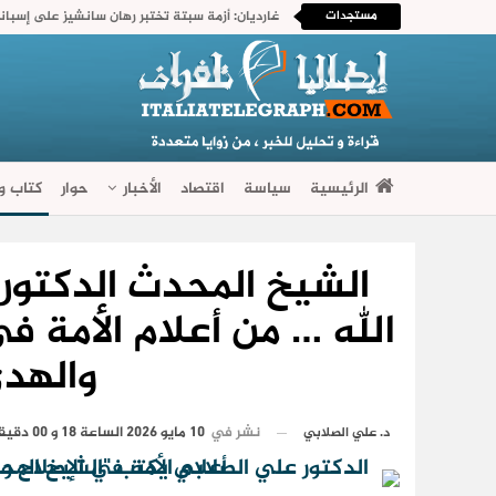
مستجدات
غارديان: أزمة سبتة تختبر رهان سانشيز على إسباني
الرئيسية
سياسة
اقتصاد
الأخبار
حوار
كتاب وآ
فضاءات متنوعة
الشيخ المحدث الدكتور 
الله … من أعلام الأمة في
والهدي
نشر في
10 مايو 2026 الساعة 18 و 00 دقيقة
د. علي الصلابي