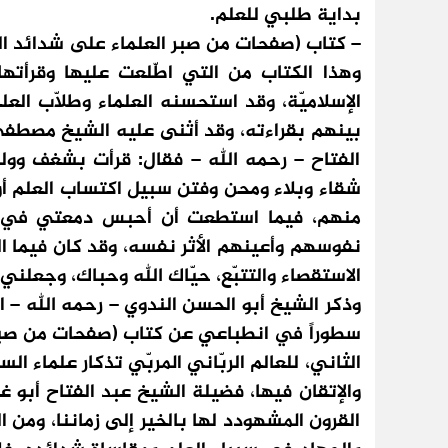
بداية طلبي للعلم.
– كتاب (صفحات من صبر العلماء على شدائد ال
وهذا الكتاب من التي اطّلعت عليها وقرأتها 
الإسلاميّة، وقد استحسنه العلماء وطلّاب الع
بينهم بقراءته، وقد أثنى عليه الشيخ مصطفى 
الفتاح – رحمه الله – فقال: قرأت بشغف ووله
شقاء وبلاء ومحن وفتن سبيل اكتساب العلم أو قو
منهم، فيما استطعت أن أحبس دمعتي في موا
نفوسهم وأعينهم الأثر نفسه، وقد كان فيما
الاستقصاء والتتبّع، حيّاك الله وحباك، وجعلن
وذكر الشيخ أبو الحسن الندوي – رحمه الله – 
سطوراً في انطباعي عن كتاب (صفحات من صبر 
الثاني، للعالم الربّاني المربّي تذكار علماء ال
والإتقان فيها، فضيلة الشيخ عبد الفتاح أبو غ
القرون المشهودد لها بالخير إلى زماننا، ومن ا