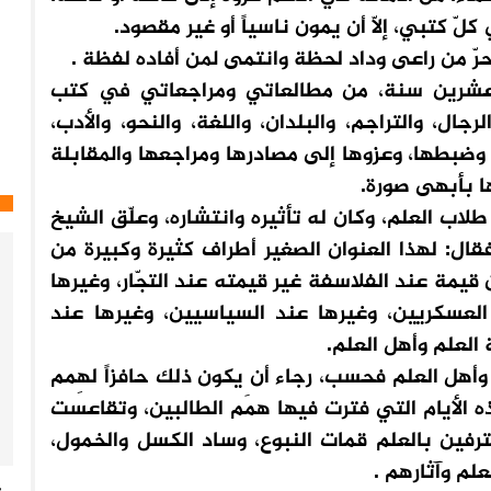
كلّ كتبي، إلّا أن يمون ناسياً أو غير مقصود.
حرّ من راعى وداد لحظة وانتمى لمن أفاده لفظة .
 عشرين سنة، من مطالعاتي ومراجعاتي في كتب
رجال، والتراجم، والبلدان، واللغة، والنحو، والأدب،
 وضبطها، وعزوها إلى مصادرها ومراجعها والمقابلة
ا بأبهى صورة.
اب العلم، وكان له تأثيره وانتشاره، وعلّق الشيخ
قال: لهذا العنوان الصغير أطراف كثيرة وكبيرة من
قيمة عند الفلاسفة غير قيمته عند التجّار، وغيرها
د العسكريين، وغيرها عند السياسيين، وغيرها عند
العلم وأهل العلم.
أهل العلم فحسب، رجاء أن يكون ذلك حافزاً لهِمم
 الأيام التي فترت فيها همَم الطالبين، وتقاعست
حترفين بالعلم قمات النبوع، وساد الكسل والخمول،
علم وآثارهم .