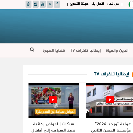
من نحن
اتصل بنا
هيئة التحرير
|
|
الدين والحياة
إيطاليا تلغراف TV
قضايا الهجرة
إيطاليا تلغراف TV
عملية “مرحبا 2026” ..
شبكات | أحواض بدائية
مؤسسة الحسن الثاني
تعيد السباحة إلى أطفال