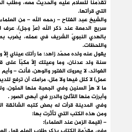
تقدّمنا للسلام عليه والحديث معه، وطلب ال
التي قرأتها.
والشيخ عبد الفتاح – رحمه الله – من العلماء ا
سريع الدمعة عند ذكر الله (عزّ وجل)، عرف الد
بالهدي النبويّ الشريف في عمله، يُضرب به
واللحظات.
يقول عنه ولده محمّد زاهد: ما رأتك عيناي إلّا 
سنة ولد عدنان، وما وعيتك إلّا مكبّاً على ق
الفوائد، لا يعروك الفتور والوهن، فأنت – وأيم
عمل) لا كلل فيها ولا ملل، مرامك أن ترفع للد
ما لا هزّ السنين وفي الجعبة منها المئون، و
وأبرزت منها اللّآلئ والدرر في أبهى الصور .
وفي المدينة قرأت له بعض كتبه الشائقة الن
ومن هذه الكتب التي تأثّرت بها:
– (قيمة الزمن عند العلماء):
وفي مقدّمة الكتاب يذكر طلاب العلم قول العلما