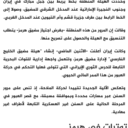
وحددت الهيئة المنطقة بخط يربط بين جبل مبارك في إيران
وجنوب الفجيرة الإماراتية عند المدخل الشرقي للمضيق، وصولا إلى
الخط الرابط بين طرف جزيرة قشم وأم القيوين عند المدخل الغربي.
وقالت إن المرور من هذه المنطقة -بغرض اجتياز مضيق هرمز- يتطلب
التنسيق مع الهيئة والحصول على تصريح منها.
وكانت إيران أعلنت -الاثنين الماضي- إنشاء “هيئة مضيق الخليج
الفارسي” لإدارة مضيق هرمز، ولتعمل واجهة إدارية للقوات البحرية
التابعة للحرس الثوري الإيراني، التي تتولى فعليا التحكم في حركة
العبور من هذا الممر المائي الحيوي.
وتعكس الآلية الجديدة تقييدا لحركة الملاحة، إذ تنص على مرور
السفن عبر مسارات محددة وبموافقة مسبقة، مع قصر العبور في
المرحلة الحالية على السفن غير العسكرية التابعة لأطراف غير
معادية.
توترات في هرمز