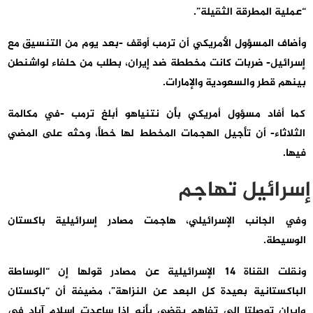
“عملية المطرقة الثقيلة”.
وأضاف المسؤول الأمريكي أن ترمب أوقف -بعد يوم من التنسيق مع
إسرائيل- ضربات كانت مخططة ضد إيران، بطلب من حلفاء لواشنطن
بينهم قطر والسعودية والإمارات.
كما أفاد مسؤول أمريكي بأن نتنياهو أبلغ ترمب -في مكالمة
الثلاثاء- أن تأجيل الهجمات المخطط لها خطأ، وحثه على المضي
فيها.
إسرائيل تهاجم
وفي الجانب الإسرائيلي، هاجمت مصادر إسرائيلية باكستان
الوسيطة.
ونقلت القناة 14 الإسرائيلية عن مصادر قولها إن “الوساطة
الباكستانية بعيدة كل البعد عن النزاهة”، مضيفة أن “باكستان
وإيران توصلتا إلى تفاهم يقضي بأنه إذا ساعدت إسلام آباد في