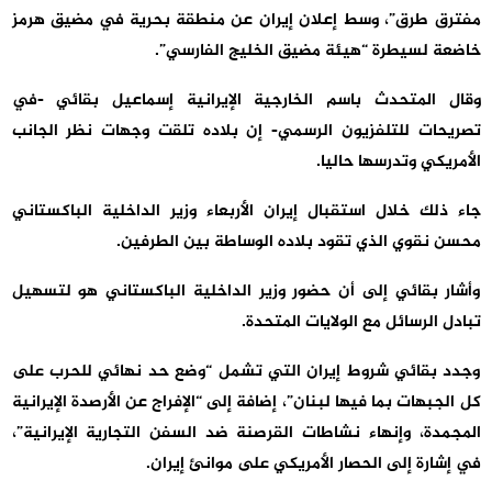
مفترق طرق”، وسط إعلان إيران عن منطقة بحرية في مضيق هرمز
خاضعة لسيطرة “هيئة مضيق الخليج الفارسي”.
وقال المتحدث باسم الخارجية الإيرانية إسماعيل بقائي -في
تصريحات للتلفزيون الرسمي- إن بلاده تلقت وجهات نظر الجانب
الأمريكي وتدرسها حاليا.
جاء ذلك خلال استقبال إيران الأربعاء وزير الداخلية الباكستاني
محسن نقوي الذي تقود بلاده الوساطة بين الطرفين.
وأشار بقائي إلى أن حضور وزير الداخلية الباكستاني هو لتسهيل
تبادل الرسائل مع الولايات المتحدة.
وجدد بقائي شروط إيران التي تشمل “وضع حد نهائي للحرب على
كل الجبهات بما فيها لبنان”، إضافة إلى “الإفراج عن الأرصدة الإيرانية
المجمدة، وإنهاء نشاطات القرصنة ضد السفن التجارية الإيرانية”،
في إشارة إلى الحصار الأمريكي على موانئ إيران.