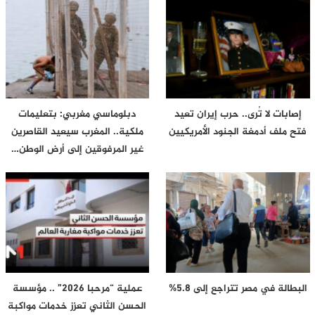
إصابات لا تُرى.. حرب إيران تعيد
دبلوماسي مغربي: بتعليمات
فتح ملف أدمغة الجنود الأمريكيين
ملكية.. المغرب سيعيد القاصرين
غير المرفوقين إلى أرض الوطن…
البطالة في مصر تتراجع إلى 5.8%
عملية “مرحبا 2026” .. مؤسسة
الحسن الثاني تعزز خدمات مواكبة