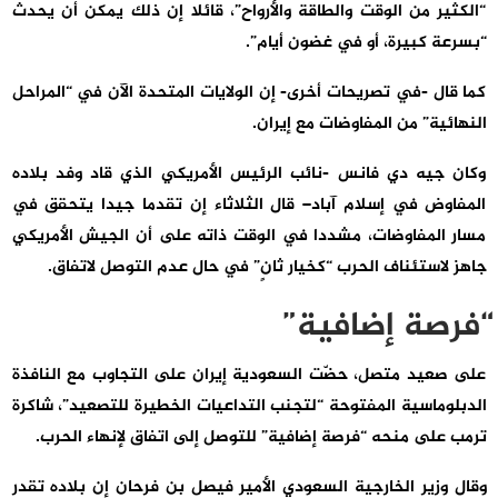
“الكثير من الوقت والطاقة والأرواح”، قائلا إن ذلك يمكن أن يحدث
“بسرعة كبيرة، أو في غضون أيام”.
كما قال -في تصريحات أخرى- إن الولايات المتحدة الآن في “المراحل
النهائية” من المفاوضات مع إيران.
وكان جيه دي فانس -نائب الرئيس الأمريكي الذي قاد وفد بلاده
المفاوض في إسلام آباد– قال الثلاثاء إن تقدما جيدا يتحقق في
مسار المفاوضات، مشددا في الوقت ذاته على أن الجيش الأمريكي
جاهز لاستئناف الحرب “كخيار ثانٍ” في حال عدم التوصل لاتفاق.
“فرصة إضافية”
على صعيد متصل، حضّت السعودية إيران على التجاوب مع النافذة
الدبلوماسية المفتوحة “لتجنب التداعيات الخطيرة للتصعيد”، شاكرة
ترمب على منحه “فرصة إضافية” للتوصل إلى اتفاق لإنهاء الحرب.
وقال وزير الخارجية السعودي الأمير فيصل بن فرحان إن بلاده تقدر