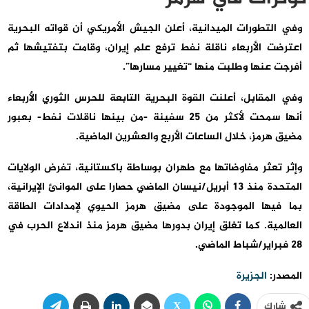
وفي التطورات الميدانية، أعلن الجيش الأمريكي أن قواته البحرية
اعترضت الأربعاء ناقلة نفط ترفع علم إيران، وقامت بتفتيشها ثم
أفرجت عنها وطلبت منها “تغيير مسارها”.
وفي المقابل، أعلنت القوة البحرية التابعة للحرس الثوري الأربعاء
أنها سمحت لأكثر من 25 سفينة -من بينها ناقلات نفط- بعبور
مضيق هرمز، خلال الساعات الأربع والعشرين الماضية.
وإثر تعثر مفاوضاتها مع طهران بوساطة باكستانية، تفرض الولايات
المتحدة منذ 13 أبريل/نيسان الماضي حصارا على الموانئ الإيرانية،
بما فيها الموجودة على مضيق هرمز الحيوي لإمدادات الطاقة
العالمية. كما تغلق إيران بدورها مضيق هرمز منذ اندلاع الحرب في
28 فبراير/شباط الماضي.
المصدر:
الجزيرة
شارك