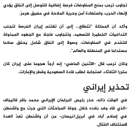
تجاوب ترمب بمنح المفاوضات فرصة إضافية للتوصل إلى اتفاق يؤدي
لإنهاء الحرب، واستعادة أمن وحرية الملاحة في مضيق هرمز.
وأكد أن المملكة “تتطلع… إلى أن تغتنم إيران الفرصة لتجنب
التداعيات الخطيرة للتصعيد، وتتجاوب عاجلا مع الجهود المبذولة
للتقدم في المفاوضات، وصولا إلى اتفاق شامل يحقق سلاما
مستداما في المنطقة والعالم”.
وكان ترمب قال -الاثنين الماضي- إنه أرجأ هجوما على إيران كان
مقررا الثلاثاء، استجابة لطلب قادة السعودية وقطر والإمارات.
تحذير إيراني
في الوقت ذاته، حذر رئيس البرلمان الإيراني محمد باقر قاليباف
-الذي قاد وفد بلاده خلال جولة المباحثات التي جرت مع واشنطن
في إسلام آباد في أبريل/نيسان- من أن واشنطن تعدّ العدة
لاستئناف القتال.