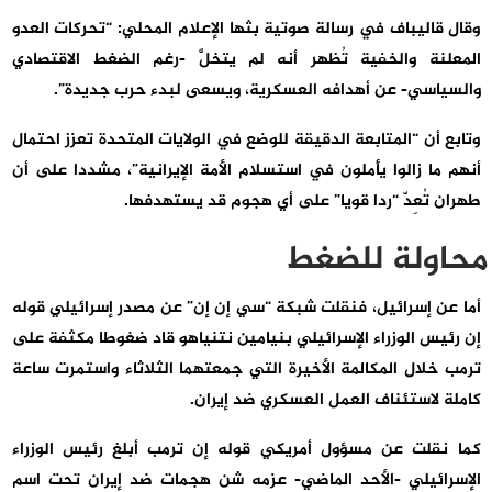
وقال قاليباف في رسالة صوتية بثها الإعلام المحلي: “تحركات العدو
المعلنة والخفية تُظهر أنه لم يتخلَّ -رغم الضغط الاقتصادي
والسياسي- عن أهدافه العسكرية، ويسعى لبدء حرب جديدة”.
وتابع أن “المتابعة الدقيقة للوضع في الولايات المتحدة تعزز احتمال
أنهم ما زالوا يأملون في استسلام الأمة الإيرانية”، مشددا على أن
طهران تُعِدّ “ردا قويا” على أي هجوم قد يستهدفها.
محاولة للضغط
أما عن إسرائيل، فنقلت شبكة “سي إن إن” عن مصدر إسرائيلي قوله
إن رئيس الوزراء الإسرائيلي بنيامين نتنياهو قاد ضغوطا مكثفة على
ترمب خلال المكالمة الأخيرة التي جمعتهما الثلاثاء واستمرت ساعة
كاملة لاستئناف العمل العسكري ضد إيران.
كما نقلت عن مسؤول أمريكي قوله إن ترمب أبلغ رئيس الوزراء
الإسرائيلي -الأحد الماضي- عزمه شن هجمات ضد إيران تحت اسم