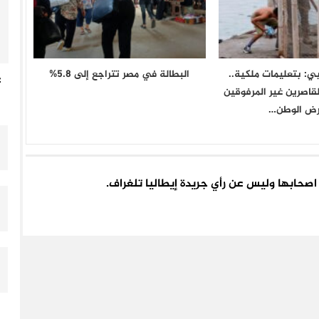
ي: بتعليمات ملكية..
البطالة في مصر تتراجع إلى 5.8%
غ
قاصرين غير المرفوقين
رض الوطن…
اء اصحابها وليس عن رأي جريدة إيطاليا تلغراف.