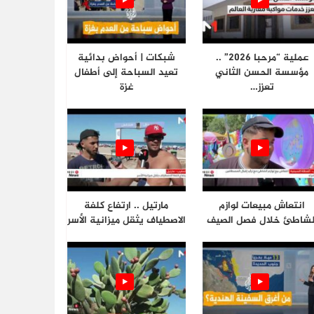
عملية “مرحبا 2026” ..
شبكات | أحواض بدائية
مؤسسة الحسن الثاني
تعيد السباحة إلى أطفال
تعزز…
غزة
انتعاش مبيعات لوازم
مارتيل .. ارتفاع كلفة
لشاطئ خلال فصل الصيف
الاصطياف يثقل ميزانية الأسر