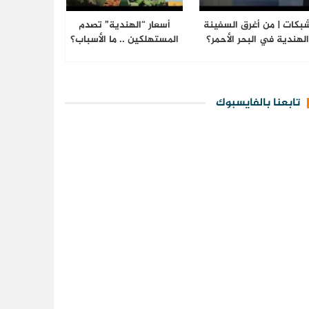
بكات | من أغرق السفينة
أسعار “الهندية” تصدم
لهندية في البحر الأحمر؟
المستهلكين .. ما الأسباب؟
تابعنا بالفايسبوك