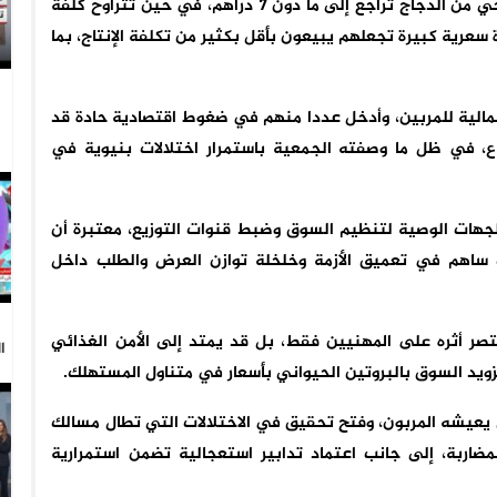
وأفادت الجمعية، في بلاغ لها، أن سعر بيع الكيلوغرام الحي من الدجاج تراجع إلى ما دون 7 دراهم، في حين تتراوح كلفة
ن أمام فجوة سعرية كبيرة تجعلهم يبيعون بأقل بكثير من تكلفة الإنتاج، بما
المالية للمربين، وأدخل عددا منهم في ضغوط اقتصادية حادة قد
، في ظل ما وصفته الجمعية باستمرار اختلالات بنيوية في
جهات الوصية لتنظيم السوق وضبط قنوات التوزيع، معتبرة أن
ات ساهم في تعميق الأزمة وخلخلة توازن العرض والطلب داخل
قتصر أثره على المهنيين فقط، بل قد يمتد إلى الأمن الغذائي
ا
زويد السوق بالبروتين الحيواني بأسعار في متناول المستهلك.
يعيشه المربون، وفتح تحقيق في الاختلالات التي تطال مسالك
لمضاربة، إلى جانب اعتماد تدابير استعجالية تضمن استمرارية